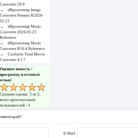
Converter 29.9
→
dBpoweramp Image
Converter Premier R2026-
02-23
→
dBpoweramp Music
Converter 2026.05.25
Reference
→
dBpoweramp Music
Converter R16.4 Reference
→
Coolutils Total Movie
Converter 4.1.7
Оцените новость /
программу и оставьте
отзыв!
Средняя оценка:
5
из 5,
всего проголосовало
пользователей -
3
комментарий?
E-Mail: