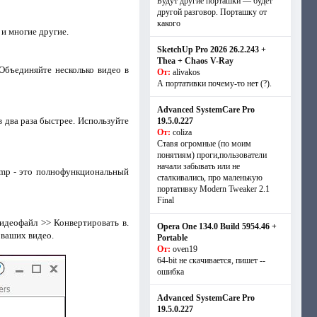
Будут другие порташки — будет
другой разговор. Порташку от
какого
 и многие другие.
SketchUp Pro 2026 26.2.243 +
Thea + Chaos V-Ray
Объединяйте несколько видео в
От:
alivakos
А портативки почему-то нет (?).
Advanced SystemCare Pro
 два раза быстрее. Используйте
19.5.0.227
От:
coliza
Ставя огромные (по моим
понятиям) проги,пользователи
начали забывать или не
amp - это полнофункциональный
сталкивались, про маленькую
портативку Modern Tweaker 2.1
Final
идеофайл >> Конвертировать в.
Opera One 134.0 Build 5954.46 +
ваших видео.
Portable
От:
oven19
64-bit не скачивается, пишет --
ошибка
Advanced SystemCare Pro
19.5.0.227