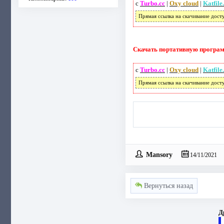
с
Turbo.cc
|
Oxy cloud
|
Katfile
Прямая ссылка на скачивание дост
Скачать портативную программ
с
Turbo.cc
|
Oxy cloud
|
Katfile
Прямая ссылка на скачивание дост
Mansory
14/11/2021
Вернуться назад
Д