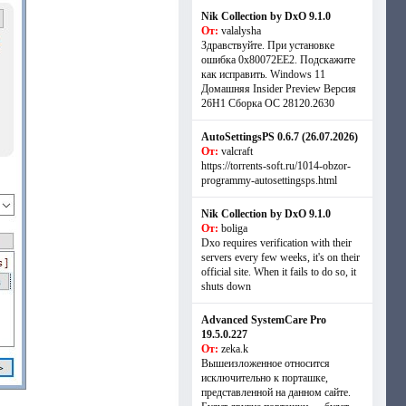
Nik Collection by DxO 9.1.0
От:
valalysha
Здравствуйте. При установке
ошибка 0х80072EE2. Подскажите
как исправить. Windows 11
Домашняя Insider Preview Версия
26H1 Сборка ОС 28120.2630
AutoSettingsPS 0.6.7 (26.07.2026)
От:
valcraft
https://torrents-soft.ru/1014-obzor-
programmy-autosettingsps.html
Nik Collection by DxO 9.1.0
От:
boliga
Dxo requires verification with their
servers every few weeks, it's on their
official site. When it fails to do so, it
shuts down
Advanced SystemCare Pro
19.5.0.227
От:
zeka.k
Вышеизложенное относится
исключительно к порташке,
представленной на данном сайте.