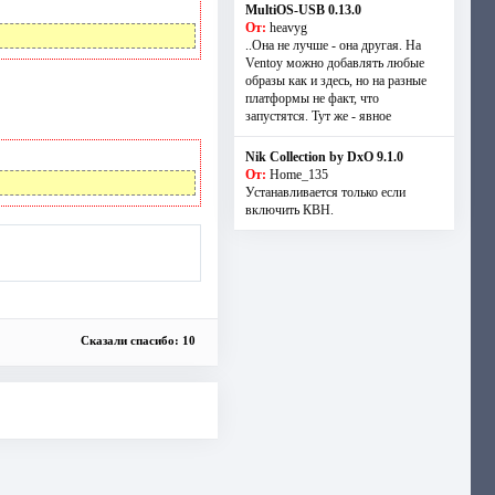
MultiOS-USB 0.13.0
От:
heavyg
..Она не лучше - она другая. На
Ventoy можно добавлять любые
образы как и здесь, но на разные
платформы не факт, что
запустятся. Тут же - явное
Nik Collection by DxO 9.1.0
От:
Home_135
Устанавливается только если
включить КВН.
Сказали спасибо: 10