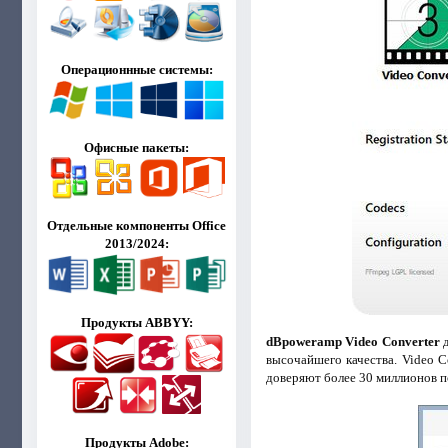
Операционнные системы:
Офисные пакеты:
Отдельные компоненты Office
2013/2024:
Продукты ABBYY:
dBpoweramp Video Converter
д
высочайшего качества. Video C
доверяют более 30 миллионов п
Продукты Adobe: