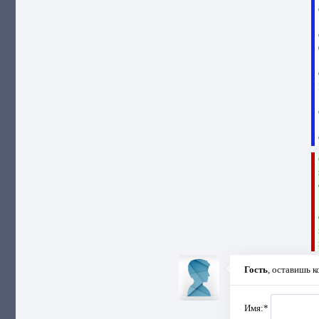
Гость
, оставишь 
Имя:
*