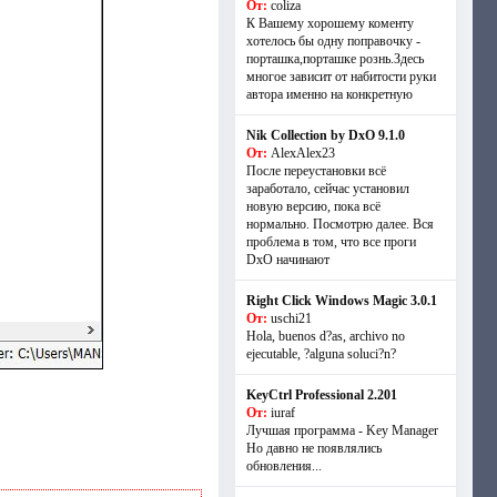
От:
coliza
К Вашему хорошему коменту
хотелось бы одну поправочку -
порташка,порташке рознь.Здесь
многое зависит от набитости руки
автора именно на конкретную
Nik Collection by DxO 9.1.0
От:
AlexAlex23
После переустановки всё
заработало, сейчас установил
новую версию, пока всё
нормально. Посмотрю далее. Вся
проблема в том, что все проги
DxO начинают
Right Click Windows Magic 3.0.1
От:
uschi21
Hola, buenos d?as, archivo no
ejecutable, ?alguna soluci?n?
KeyCtrl Professional 2.201
От:
iuraf
Лучшая программа - Key Manager
Но давно не появлялись
обновления...