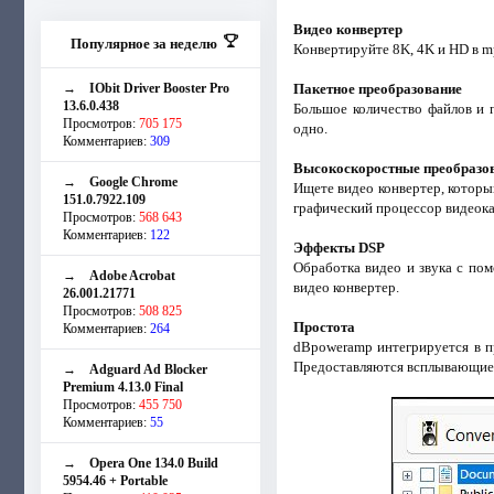
Видео конвертер
Популярное за неделю
Конвертируйте 8K, 4K и HD в mp
→
IObit Driver Booster Pro
Пакетное преобразование
13.6.0.438
Большое количество файлов и 
Просмотров:
705 175
одно.
Комментариев:
309
Высокоскоростные преобразо
→
Google Chrome
Ищете видео конвертер, которы
151.0.7922.109
графический процессор видеока
Просмотров:
568 643
Комментариев:
122
Эффекты DSP
Обработка видео и звука с по
→
Adobe Acrobat
видео конвертер.
26.001.21771
Просмотров:
508 825
Простота
Комментариев:
264
dBpoweramp интегрируется в п
Предоставляются всплывающие 
→
Adguard Ad Blocker
Premium 4.13.0 Final
Просмотров:
455 750
Комментариев:
55
→
Opera One 134.0 Build
5954.46 + Portable