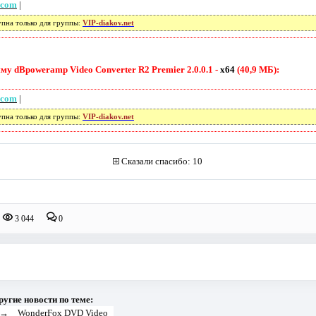
.com
|
упна только для группы:
VIP-diakov.net
у dBpoweramp Video Converter R2 Premier 2.0.0.1 -
x64
(40,9 МБ):
.com
|
упна только для группы:
VIP-diakov.net
Сказали спасибо: 10
3 044
0
ругие новости по теме:
→
WonderFox DVD Video