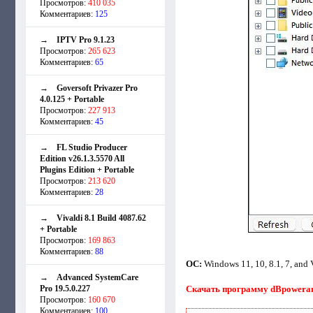
Просмотров:
410 035
Комментариев:
125
→
IPTV Pro 9.1.23
Просмотров:
265 623
Комментариев:
65
→
Goversoft Privazer Pro
4.0.125 + Portable
Просмотров:
227 913
Комментариев:
45
→
FL Studio Producer
Edition v26.1.3.5570 All
Plugins Edition + Portable
Просмотров:
213 620
Комментариев:
28
→
Vivaldi 8.1 Build 4087.62
+ Portable
Просмотров:
169 863
Комментариев:
88
ОС:
Windows 11, 10, 8.1, 7, and 
→
Advanced SystemCare
Pro 19.5.0.227
Скачать программу dBpoweramp
Просмотров:
160 670
Комментариев:
100