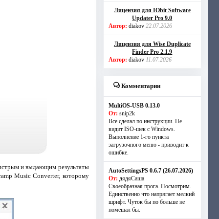
Лицензия для IObit Software
Updater Pro 9.0
Автор:
diakov
22.07.2026
Лицензия для Wise Duplicate
Finder Pro 2.1.9
Автор:
diakov
11.07.2026
Комментарии
MultiOS-USB 0.13.0
От:
snip2k
Все сделал по инструкции. Не
видит ISO-шек с Windows.
Выполнение 1-го пункта
загрузочного меню - приводит к
ошибке.
ыстрым и выдающим результаты
AutoSettingsPS 0.6.7 (26.07.2026)
ramp Music Converter, которому
От:
дядяСаша
Своеобразная прога. Посмотрим.
Единственно что напрягает мелкий
шрифт. Чуток бы по больше не
помешал бы.