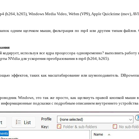
4 (h264, h265), Windows Media Video, Webm (VP9), Apple Quicktime (mov), AVI
папок одним щелчком мыши, фильтрация по mp4 или другим типам файлов. 
вания
й кодирует, используя все ядра процессора одновременно? выполнить работу в
рты NVidia для ускорения преобразования в mp4 (h264, h265).
мощью эффектов, таких как масштабирование или шумоподавитель. DBpower
роводник Windows, это так же просто, как щелкнуть правой кнопкой мыши в
информационные подсказки с подробным описанием внутреннего устройства 