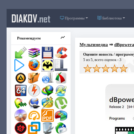
DIAKOV
.net
Программы
Библиотека
Рекомендуем
Мультимедиа
⇒
dBpoweram
Оцените новость / программ
5
из 5, всего оценок -
3