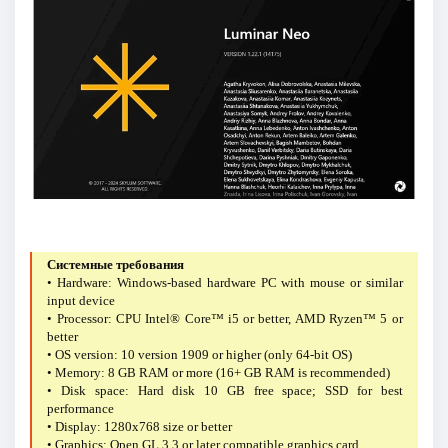
Системные требования
• Hardware: Windows-based hardware PC with mouse or similar
input device
• Processor: CPU Intel® Core™ i5 or better, AMD Ryzen™ 5 or
better
• OS version: 10 version 1909 or higher (only 64-bit OS)
• Memory: 8 GB RAM or more (16+ GB RAM is recommended)
• Disk space: Hard disk 10 GB free space; SSD for best
performance
• Display: 1280x768 size or better
• Graphics: Open GL 3.3 or later compatible graphics card