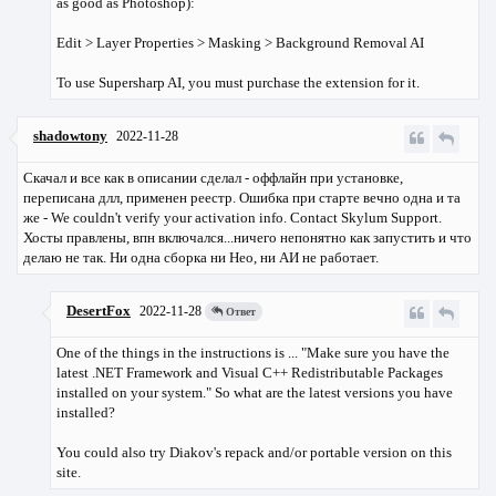
as good as Photoshop):
Edit > Layer Properties > Masking > Background Removal AI
To use Supersharp AI, you must purchase the extension for it.
shadowtony
2022-11-28
Скачал и все как в описании сделал - оффлайн при установке,
переписана длл, применен реестр. Ошибка при старте вечно одна и та
же - We couldn't verify your activation info. Contact Skylum Support.
Хосты правлены, впн включался...ничего непонятно как запустить и что
делаю не так. Ни одна сборка ни Нео, ни АИ не работает.
DesertFox
2022-11-28
Ответ
One of the things in the instructions is ... "Make sure you have the
latest .NET Framework and Visual C++ Redistributable Packages
installed on your system." So what are the latest versions you have
installed?
You could also try Diakov's repack and/or portable version on this
site.