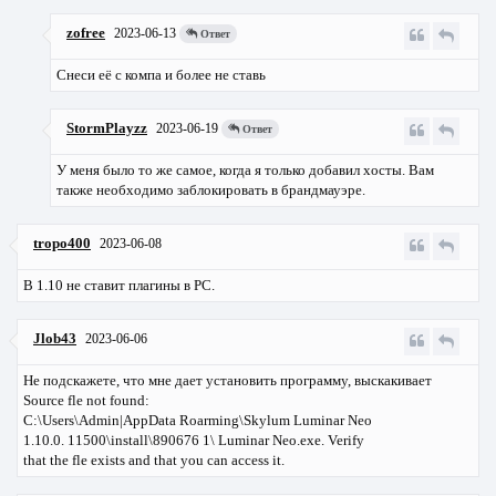
zofree
2023-06-13
Ответ
Снеси её с компа и более не ставь
StormPlayzz
2023-06-19
Ответ
У меня было то же самое, когда я только добавил хосты. Вам
также необходимо заблокировать в брандмауэре.
tropo400
2023-06-08
В 1.10 не ставит плагины в PC.
Jlob43
2023-06-06
Не подскажете, что мне дает установить программу, выскакивает
Source fle not found:
C:\Users\Admin|AppData Roarming\Skylum Luminar Neo
1.10.0. 11500\install\890676 1\ Luminar Neo.exe. Verify
that the fle exists and that you can access it.