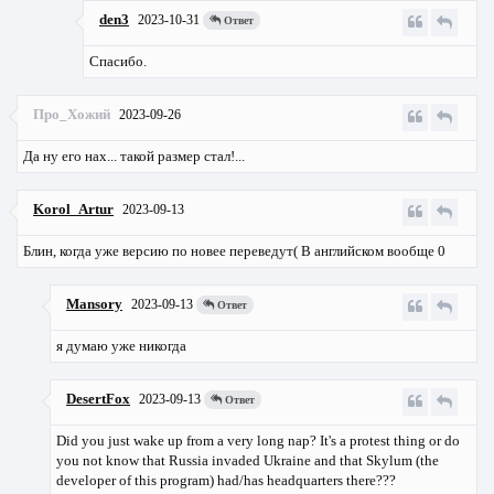
den3
2023-10-31
Ответ
Спасибо.
Про_Хожий
2023-09-26
Да ну его нах... такой размер стал!...
Korol_Artur
2023-09-13
Блин, когда уже версию по новее переведут( В английском вообще 0
Mansory
2023-09-13
Ответ
я думаю уже никогда
DesertFox
2023-09-13
Ответ
Did you just wake up from a very long nap? It's a protest thing or do
you not know that Russia invaded Ukraine and that Skylum (the
developer of this program) had/has headquarters there???