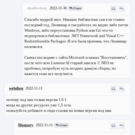
shadowtony
2022-11-30
Ответ
Спасибо мудрой лисе. Никакие библиотеки сам я не ставил
последний год, Люминар и так работал. но видно либо патчи
Windows, либо переустановка Python или Git что-то
подпортила в библиотеках .NET Framework and Visual C++
Redistributable Packages. И это была причина, что Люминар
поломался.
Скачал последние с сайта Microsoft и нажал "Восстановить",
после чего всю Luminar AI старый завелся. С NEO не
пробовал, попробую чуть позднее данную сборку, но
кажется тоже все получится.
webdion
2022-11-11
почему под мак только версия 1.0.1
когда на других ресурсах уже 1,5 есть
пожалуйста добавьте и сюда ссылки на новые версии под мак
Mansory
2022-11-11
Ответ