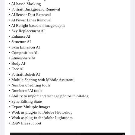
• AI-based Masking
• Portrait Background Removal
• AI Sensor Dust Removal
• AI Power Lines Removal
• AI Relight based on image depth
• Sky Replacement AI
• Enhance AI
• Structure AI
• Skin Enhancer AI
• Composition AI
• Atmosphere AI
• Body AI
• Face AI
• Portrait Bokeh AI
• Mobile Sharing with Mobile Assistant
• Number of editing tools
• Number of AI tools
• Ability to import and manage photos in catalog
• Sync Editing State
• Export Multiple Images
• Work as plug-in for Adobe Photoshop
• Work as plug-in for Adobe Lightroom
• RAW files support