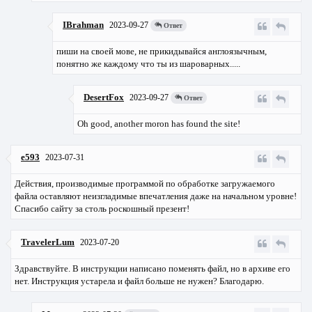
IBrahman
2023-09-27
Ответ
пиши на своей мове, не прикидывайся англоязычным,
понятно же каждому что ты из шароварных.....
DesertFox
2023-09-27
Ответ
Oh good, another moron has found the site!
e593
2023-07-31
Действия, производимые программой по обработке загружаемого
файла оставляют неизгладимые впечатления даже на начальном уровне!
Спасибо сайту за столь роскошный презент!
TravelerLum
2023-07-20
Здравствуйте. В инструкции написано поменять файл, но в архиве его
нет. Инструкция устарела и файл больше не нужен? Благодарю.