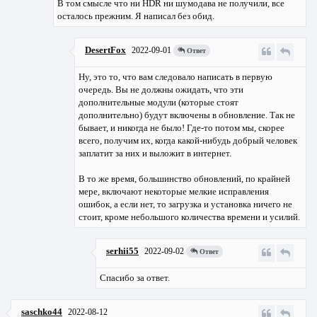
В том смысле что ни HDR ни шумодава не получили, все
осталось прежним. Я написал без обид.
DesertFox
2022-09-01
Ответ
Ну, это то, что вам следовало написать в первую
очередь. Вы не должны ожидать, что эти
дополнительные модули (которые стоят
дополнительно) будут включены в обновление. Так не
бывает, и никогда не было! Где-то потом мы, скорее
всего, получим их, когда какой-нибудь добрый человек
заплатит за них и выложит в интернет.
В то же время, большинство обновлений, по крайней
мере, включают некоторые мелкие исправления
ошибок, а если нет, то загрузка и установка ничего не
стоит, кроме небольшого количества времени и усилий.
serhii55
2022-09-02
Ответ
Спасибо за ответ.
saschko44
2022-08-12