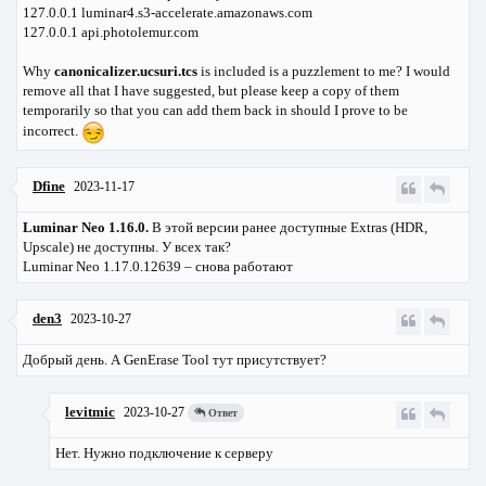
127.0.0.1 luminar4.s3-accelerate.amazonaws.com
127.0.0.1 api.photolemur.com
Why
canonicalizer.ucsuri.tcs
is included is a puzzlement to me? I would
remove all that I have suggested, but please keep a copy of them
temporarily so that you can add them back in should I prove to be
incorrect.
Dfine
2023-11-17
Luminar Neo 1.16.0.
В этой версии ранее доступные Extras (HDR,
Upscale) не доступны. У всех так?
Luminar Neo 1.17.0.12639 – снова работают
den3
2023-10-27
Добрый день. А GenErase Tool тут присутствует?
levitmic
2023-10-27
Ответ
Нет. Нужно подключение к серверу