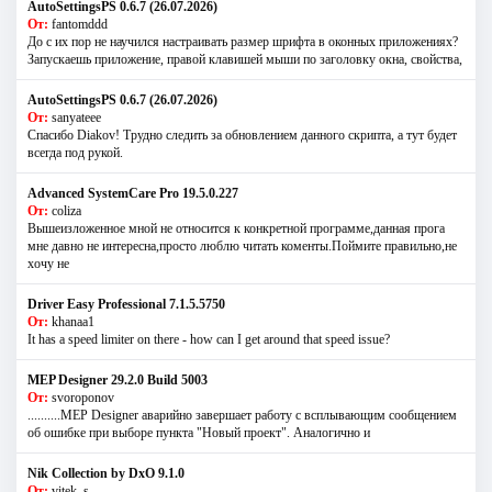
AutoSettingsPS 0.6.7 (26.07.2026)
От:
fantomddd
До с их пор не научился настраивать размер шрифта в оконных приложениях?
Запускаешь приложение, правой клавишей мыши по заголовку окна, свойства,
AutoSettingsPS 0.6.7 (26.07.2026)
От:
sanyateee
Спасибо Diakov! Трудно следить за обновлением данного скрипта, а тут будет
всегда под рукой.
Advanced SystemCare Pro 19.5.0.227
От:
coliza
Вышеизложенное мной не относится к конкретной программе,данная прога
мне давно не интересна,просто люблю читать коменты.Поймите правильно,не
хочу не
Driver Easy Professional 7.1.5.5750
От:
khanaa1
It has a speed limiter on there - how can I get around that speed issue?
MEP Designer 29.2.0 Build 5003
От:
svoroponov
..........MEP Designer аварийно завершает работу с всплывающим сообщением
об ошибке при выборе пункта "Новый проект". Аналогично и
Nik Collection by DxO 9.1.0
От:
vitek_s