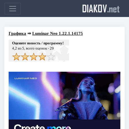
DIAKOV
.net
Графика
⇒
Luminar Neo 1.22.1.14175
Оцените новость / программу!
4,2
из 5, всего оценок -
29