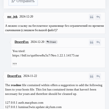
Отправить
mr_jok
2024-12-20
А можно ссылку на бесплатное хранилище без ограничений по времени
скачивания (слишком большой файл!)?
DesertFox
2024-12-20
Ответ
You tried:
https://frdl.to/qut0row8u5z7/Neo.1.22.1.14175.rar
???
DesertFox
2024-11-22
The
readme
file contained within offers a suggestion to add the following
lines to your hosts file. This list has contained items that haven't been
necessary for years and therefore should be cleaned up.
127.0.0.1 auth.macphun.com
127.0.0.1 luminar3win.update.skylum.com