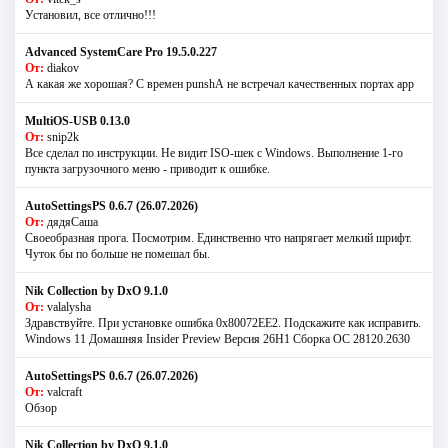
Установил, все отлично!!!
Advanced SystemCare Pro 19.5.0.227
От:
diakov
А какая же хорошая? С времен punshА не встречал качественных портах app
MultiOS-USB 0.13.0
От:
snip2k
Все сделал по инструкции. Не видит ISO-шек с Windows. Выполнение 1-го
пункта загрузочного меню - приводит к ошибке.
AutoSettingsPS 0.6.7 (26.07.2026)
От:
дядяСаша
Своеобразная прога. Посмотрим. Единственно что напрягает мелкий шрифт.
Чуток бы по больше не помешал бы.
Nik Collection by DxO 9.1.0
От:
valalysha
Здравствуйте. При установке ошибка 0х80072EE2. Подскажите как исправить.
Windows 11 Домашняя Insider Preview Версия 26H1 Сборка ОС 28120.2630
AutoSettingsPS 0.6.7 (26.07.2026)
От:
valcraft
Обзор
Nik Collection by DxO 9.1.0