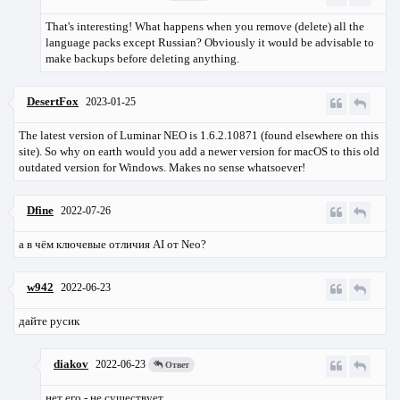
That's interesting! What happens when you remove (delete) all the
language packs except Russian? Obviously it would be advisable to
make backups before deleting anything.
DesertFox
2023-01-25
The latest version of Luminar NEO is 1.6.2.10871 (found elsewhere on this
site). So why on earth would you add a newer version for macOS to this old
outdated version for Windows. Makes no sense whatsoever!
Dfine
2022-07-26
а в чём ключевые отличия AI от Neo?
w942
2022-06-23
дайте русик
diakov
2022-06-23
Ответ
нет его - не существует.