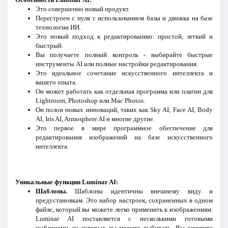
Это совершенно новый продукт.
Перестроен с нуля с использованием базы и движка на базе
технологии ИИ.
Это новый подход к редактированию: простой, легкий и
быстрый.
Вы получаете полный контроль - выбирайте быстрые
инструменты AI или полные настройки редактирования.
Это идеальное сочетание искусственного интеллекта и
вашего опыта.
Он может работать как отдельная программа или плагин для
Lightroom, Photoshop или Mac Photos.
Он полон новых инноваций, таких как Sky AI, Face AI, Body
AI, Iris AI, Atmosphere AI и многие другие.
Это первое в мире программное обеспечение для
редактирования изображений на базе искусственного
интеллекта.
Уникальные функции Luminar AI:
Шаблоны.
Шаблоны идентичны внешнему виду и
предустановкам. Это набор настроек, сохраненных в одном
файле, который вы можете легко применить к изображениям.
Luminar AI поставляется с несколькими готовыми
шаблонами, из которых вы можете выбирать. Вы заметите