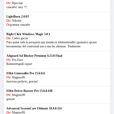
От:
Ярослав
спасибо! мяу !!!
LightBurn 2.0.03
От:
Nikolay
Огромное спасибо
Right Click Windows Magic 3.0.1
От:
Carlos garcia
Para quitar toda la porqueria que instala en hibituninstaller (gratuito) opcion
herramientas del contextual una a una las eliminas. Totalmente
Adguard Ad Blocker Premium 4.13.0 Final
От:
Pro-Euro
Комментарий скрыт
IObit Uninstaller Pro 15.6.0.6
От:
Magnus99
funciona perfecto, gracias!
IObit Driver Booster Pro 13.6.0.438
От:
Magnus99
gracias
Advanced SystemCare Ultimate 18.4.0.114
От:
Magnus99