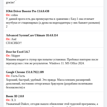
gracias!
IObit Driver Booster Pro 13.6.0.438
От:
coliza
У данной проги есть два преимущества в сравнении с Easy.1 она отличает
ноутбуки от стационарных (а дрова на видеоадаптеры у них бывают разными)
2
Advanced SystemCare Ultimate 18.4.0.114
От:
And
СПАСИБО!!
Dose for Excel 3.6.7
От:
Skipper
Машина впадает в ступор при попытке установки. Пробовал повторно после
перезагрузки с тем же результатом. Windows 11. MS Offiсe 2024.
Google Chrome 151.0.7922.109
От:
Гость Гость
Хороший, быстрый, удобный. Это правда. Масса плюшек расширений-
дополнений, постоянно отторгаемых браузером (разрабами политиками
безопасности) и
Boom 3D 2.0.0
От:
Х.З.
Уважаемый Diakov, сегодня вышло обновление этой чудесной программы, а