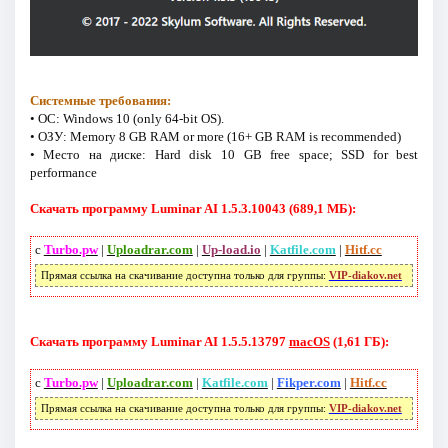
Системные требования:
• ОС: Windows 10 (only 64-bit OS).
• ОЗУ: Memory 8 GB RAM or more (16+ GB RAM is recommended)
• Место на диске: Hard disk 10 GB free space; SSD for best
performance
Скачать программу Luminar AI 1.5.3.10043 (689,1 МБ):
с
Turbo.pw
|
Uploadrar.com
|
Up-load.io
|
Katfile.com
|
Hitf.cc
Прямая ссылка на скачивание доступна только для группы:
VIP-diakov.net
Скачать программу Luminar AI 1.5.5.13797
macOS
(1,61 ГБ):
с
Turbo.pw
|
Uploadrar.com
|
Katfile.com
|
Fikper.com
|
Hitf.cc
Прямая ссылка на скачивание доступна только для группы:
VIP-diakov.net