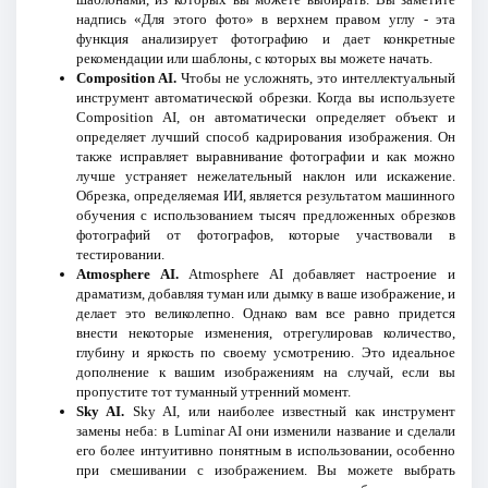
надпись «Для этого фото» в верхнем правом углу - эта
функция анализирует фотографию и дает конкретные
рекомендации или шаблоны, с которых вы можете начать.
Composition AI.
Чтобы не усложнять, это интеллектуальный
инструмент автоматической обрезки. Когда вы используете
Composition AI, он автоматически определяет объект и
определяет лучший способ кадрирования изображения. Он
также исправляет выравнивание фотографии и как можно
лучше устраняет нежелательный наклон или искажение.
Обрезка, определяемая ИИ, является результатом машинного
обучения с использованием тысяч предложенных обрезков
фотографий от фотографов, которые участвовали в
тестировании.
Atmosphere AI.
Atmosphere AI добавляет настроение и
драматизм, добавляя туман или дымку в ваше изображение, и
делает это великолепно. Однако вам все равно придется
внести некоторые изменения, отрегулировав количество,
глубину и яркость по своему усмотрению. Это идеальное
дополнение к вашим изображениям на случай, если вы
пропустите тот туманный утренний момент.
Sky AI.
Sky AI, или наиболее известный как инструмент
замены неба: в Luminar AI они изменили название и сделали
его более интуитивно понятным в использовании, особенно
при смешивании с изображением. Вы можете выбрать