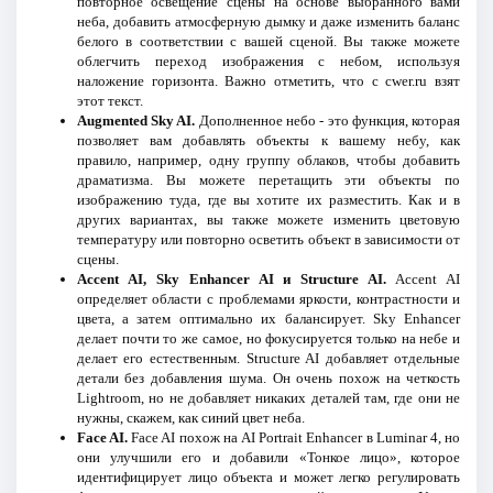
повторное освещение сцены на основе выбранного вами
неба, добавить атмосферную дымку и даже изменить баланс
белого в соответствии с вашей сценой. Вы также можете
облегчить переход изображения с небом, используя
наложение горизонта. Важно отметить, что с cwer.ru взят
этот текст.
Augmented Sky AI.
Дополненное небо - это функция, которая
позволяет вам добавлять объекты к вашему небу, как
правило, например, одну группу облаков, чтобы добавить
драматизма. Вы можете перетащить эти объекты по
изображению туда, где вы хотите их разместить. Как и в
других вариантах, вы также можете изменить цветовую
температуру или повторно осветить объект в зависимости от
сцены.
Accent AI, Sky Enhancer AI и Structure AI.
Accent AI
определяет области с проблемами яркости, контрастности и
цвета, а затем оптимально их балансирует. Sky Enhancer
делает почти то же самое, но фокусируется только на небе и
делает его естественным. Structure AI добавляет отдельные
детали без добавления шума. Он очень похож на четкость
Lightroom, но не добавляет никаких деталей там, где они не
нужны, скажем, как синий цвет неба.
Face AI.
Face AI похож на AI Portrait Enhancer в Luminar 4, но
они улучшили его и добавили «Тонкое лицо», которое
идентифицирует лицо объекта и может легко регулировать