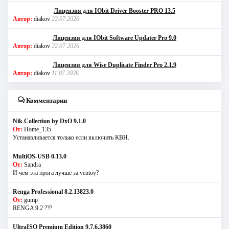
Лицензия для IObit Driver Booster PRO 13.5
Автор:
diakov
22.07.2026
Лицензия для IObit Software Updater Pro 9.0
Автор:
diakov
22.07.2026
Лицензия для Wise Duplicate Finder Pro 2.1.9
Автор:
diakov
11.07.2026
Комментарии
Nik Collection by DxO 9.1.0
От:
Home_135
Устанавливается только если включить КВН.
MultiOS-USB 0.13.0
От:
Sandra
И чем эта прога лучше за ventoy?
Renga Professional 8.2.13823.0
От:
gump
RENGA 9.2 ???
UltraISO Premium Edition 9.7.6.3860