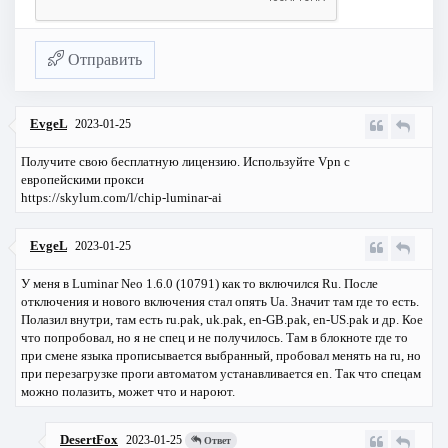
Отправить
EvgeL
2023-01-25
Получите свою бесплатную лицензию. Используйте Vpn c
европейскими прокси
https://skylum.com/l/chip-luminar-ai
EvgeL
2023-01-25
У меня в Luminar Neo 1.6.0 (10791) как то включился Ru. После
отключения и нового включения стал опять Ua. Значит там где то есть.
Полазил внутри, там есть ru.pak, uk.pak, en-GB.pak, en-US.pak и др. Кое
что попробовал, но я не спец и не получилось. Там в блокноте где то
при смене языка прописывается выбранный, пробовал менять на ru, но
при перезагрузке проги автоматом устанавливается en. Так что спецам
можно полазить, может что и нароют.
DesertFox
2023-01-25
Ответ