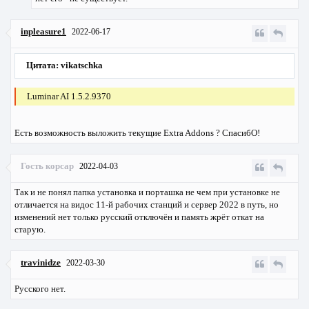
inpleasure1
2022-06-17
Цитата: vikatschka
Luminar AI 1.5.2.9370
Есть возможность выложить текущие Extra Addons ? СпасибО!
Гость корсар
2022-04-03
Так и не понял папка установка и порташка не чем при установке не
отличается на видос 11-й рабочих станций и сервер 2022 в путь, но
изменений нет только русский отключён и память жрёт откат на
старую.
travinidze
2022-03-30
Русского нет.