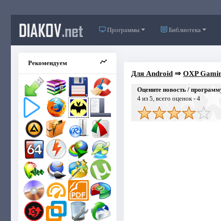
DIAKOV
.net
Программы
Библиотека
Рекомендуем
Для Android
⇒
OXP Gamin
Оцените новость / программ
4
из 5, всего оценок -
4