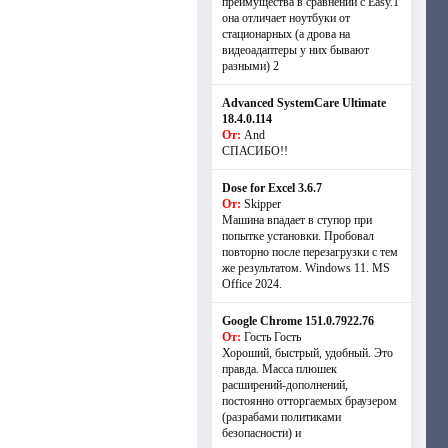
преимущества в сравнении с Easy.1
она отличает ноутбуки от
стационарных (а дрова на
видеоадаптеры у них бывают
разными) 2
Advanced SystemCare Ultimate
18.4.0.114
От:
And
СПАСИБО!!
Dose for Excel 3.6.7
От:
Skipper
Машина впадает в ступор при
попытке установки. Пробовал
повторно после перезагрузки с тем
же результатом. Windows 11. MS
Offiсe 2024.
Google Chrome 151.0.7922.76
От:
Гость Гость
Хороший, быстрый, удобный. Это
правда. Масса плюшек
расширений-дополнений,
постоянно отторгаемых браузером
(разрабами политиками
безопасности) и