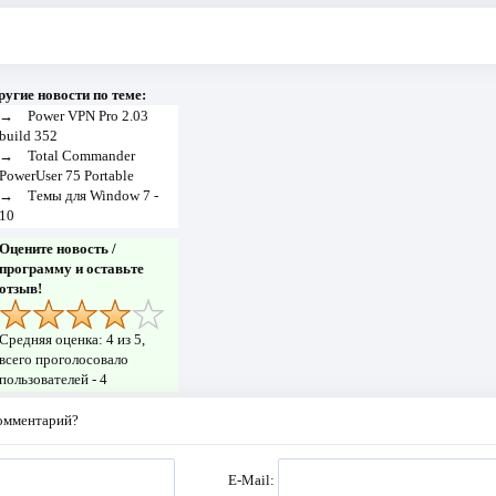
ругие новости по теме:
→
Power VPN Pro 2.03
build 352
→
Total Commander
PowerUser 75 Portable
→
Темы для Window 7 -
10
Оцените новость /
программу и оставьте
отзыв!
Средняя оценка:
4
из 5,
всего проголосовало
пользователей -
4
комментарий?
E-Mail: