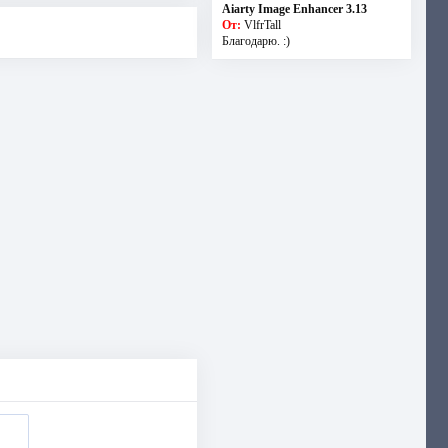
Aiarty Image Enhancer 3.13
От:
VlfrTall
Благодарю. :)