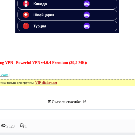
 VPN - Powerful VPN v4.0.4 Premium (29,5 МБ):
e.com
|
упна только для группы:
VIP-diakov.net
Сказали спасибо: 16
5 128
1