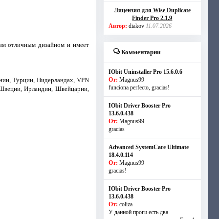
Лицензия для Wise Duplicate
Finder Pro 2.1.9
Автор:
diakov
11.07.2026
ным отличным дизайном и имеет
Комментарии
IObit Uninstaller Pro 15.6.0.6
ании, Турции, Нидерландах, VPN
От:
Magnus99
funciona perfecto, gracias!
 Швеции, Ирландии, Швейцарии,
IObit Driver Booster Pro
13.6.0.438
От:
Magnus99
gracias
Advanced SystemCare Ultimate
18.4.0.114
От:
Magnus99
gracias!
IObit Driver Booster Pro
13.6.0.438
От:
coliza
У данной проги есть два