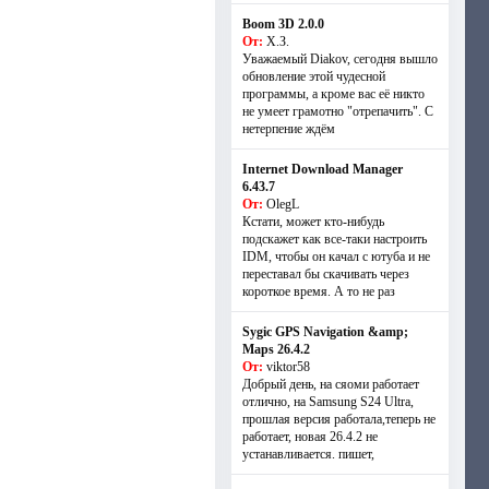
Boom 3D 2.0.0
От:
Х.З.
Уважаемый Diakov, сегодня вышло
обновление этой чудесной
программы, а кроме вас её никто
не умеет грамотно "отрепачить". С
нетерпение ждём
Internet Download Manager
6.43.7
От:
OlegL
Кстати, может кто-нибудь
подскажет как все-таки настроить
IDM, чтобы он качал с ютуба и не
переставал бы скачивать через
короткое время. А то не раз
Sygic GPS Navigation &amp;
Maps 26.4.2
От:
viktor58
Добрый день, на сяоми работает
отлично, на Samsung S24 Ultra,
прошлая версия работала,теперь не
работает, новая 26.4.2 не
устанавливается. пишет,