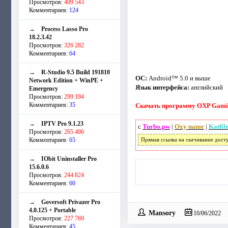
Просмотров:
409 543
Комментариев:
124
→
Process Lasso Pro
18.2.3.42
Просмотров:
326 282
Комментариев:
64
→
R-Studio 9.5 Build 191810
ОС:
Android™ 5.0 и выше
Network Edition + WinPE +
Язык интерфейса:
английский
Emergency
Просмотров:
299 194
Комментариев:
35
Скачать программу OXP Gaming
→
IPTV Pro 9.1.23
с
Turbo.pw
|
Oxy name
|
Katfil
Просмотров:
265 406
Комментариев:
65
Прямая ссылка на скачивание дост
→
IObit Uninstaller Pro
15.6.0.6
Просмотров:
244 824
Комментариев:
60
→
Goversoft Privazer Pro
4.0.125 + Portable
Mansory
10/06/2022
Просмотров:
227 769
Комментариев:
45