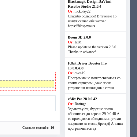
Blackmagic Design DaVinci
Resolve Studio 21.0.4
От:
nickolay22
Спасибо большое! В течение 15
минут скачал обе части с
https://filespayouts
Boom 3D 2.0.0
От:
KiM
Please update to the version 2.3.0
Thanks in advance!
IObit Driver Booster Pro
13.6.0.438
От:
oven19
Программа не может связаться со
своим сервером, даже после
устранения неполадок с сетью...
vMix Pro 28.0.0.42
От:
Bazinga
Здравствуйте, будет не плохо
обновиться до версии 29.0.0.48 А
то приходится обходными путями
лицензию на месяц брать))) А ваши
Сказали спасибо: 16
программы всегда