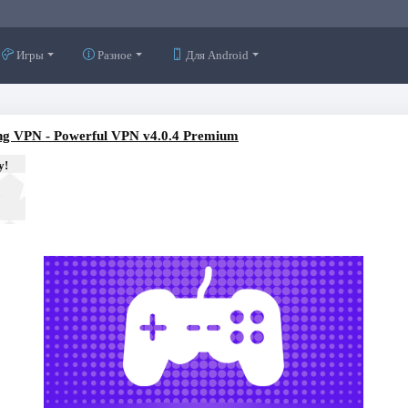
Игры
Разное
Для Android
g VPN - Powerful VPN v4.0.4 Premium
у!