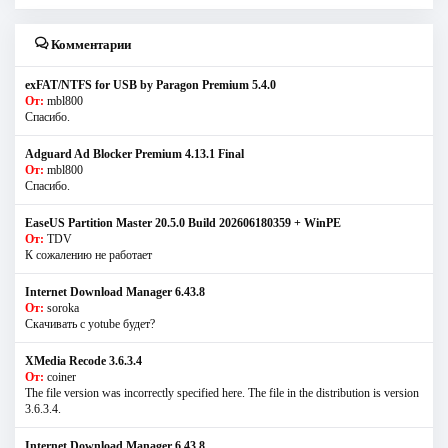
Комментарии
exFAT/NTFS for USB by Paragon Premium 5.4.0
От:
mbl800
Спасибо.
Adguard Ad Blocker Premium 4.13.1 Final
От:
mbl800
Спасибо.
EaseUS Partition Master 20.5.0 Build 202606180359 + WinPE
От:
TDV
К сожалению не работает
Internet Download Manager 6.43.8
От:
soroka
Скачивать с yotube будет?
XMedia Recode 3.6.3.4
От:
coiner
The file version was incorrectly specified here. The file in the distribution is version
3.6.3.4.
Internet Download Manager 6.43.8