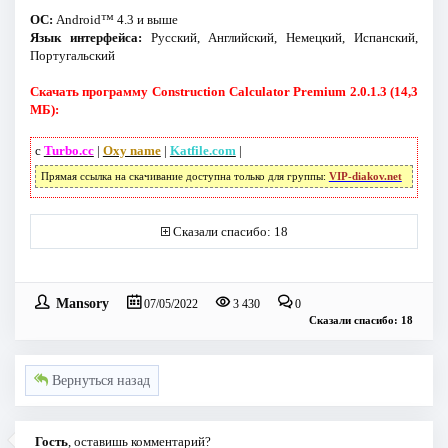
ОС:
Android™ 4.3 и выше
Язык интерфейса:
Русский, Английский, Немецкий, Испанский,
Португальский
Скачать программу Construction Calculator Premium 2.0.1.3 (14,3
МБ):
с
Turbo.cc
|
Oxy name
|
Katfile.com
|
Прямая ссылка на скачивание доступна только для группы:
VIP-diakov.net
Сказали спасибо: 18
Mansory
07/05/2022
3 430
0
Сказали спасибо: 18
Вернуться назад
Гость
, оставишь комментарий?