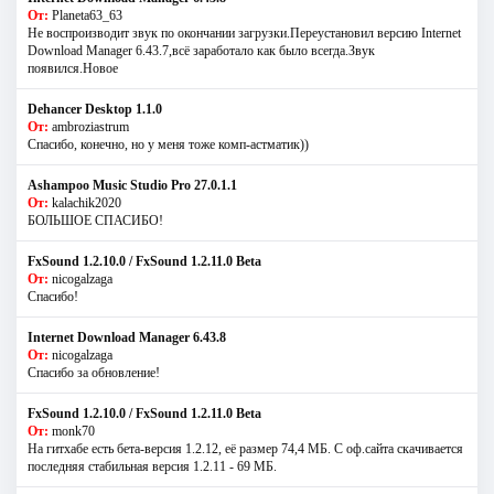
От:
Planeta63_63
Не воспроизводит звук по окончании загрузки.Переустановил версию Internet
Download Manager 6.43.7,всё заработало как было всегда.Звук
появился.Новое
Dehancer Desktop 1.1.0
От:
ambroziastrum
Спасибо, конечно, но у меня тоже комп-астматик))
Ashampoo Music Studio Pro 27.0.1.1
От:
kalachik2020
БОЛЬШОЕ СПАСИБО!
FxSound 1.2.10.0 / FxSound 1.2.11.0 Beta
От:
nicogalzaga
Спасибо!
Internet Download Manager 6.43.8
От:
nicogalzaga
Спасибо за обновление!
FxSound 1.2.10.0 / FxSound 1.2.11.0 Beta
От:
monk70
На гитхабе есть бета-версия 1.2.12, её размер 74,4 МБ. С оф.сайта скачивается
последняя стабильная версия 1.2.11 - 69 МБ.