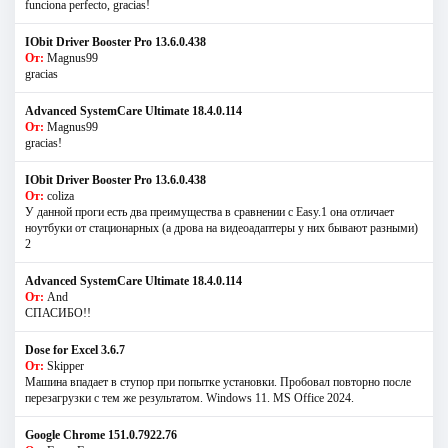
funciona perfecto, gracias!
IObit Driver Booster Pro 13.6.0.438
От:
Magnus99
gracias
Advanced SystemCare Ultimate 18.4.0.114
От:
Magnus99
gracias!
IObit Driver Booster Pro 13.6.0.438
От:
coliza
У данной проги есть два преимущества в сравнении с Easy.1 она отличает
ноутбуки от стационарных (а дрова на видеоадаптеры у них бывают разными)
2
Advanced SystemCare Ultimate 18.4.0.114
От:
And
СПАСИБО!!
Dose for Excel 3.6.7
От:
Skipper
Машина впадает в ступор при попытке установки. Пробовал повторно после
перезагрузки с тем же результатом. Windows 11. MS Offiсe 2024.
Google Chrome 151.0.7922.76