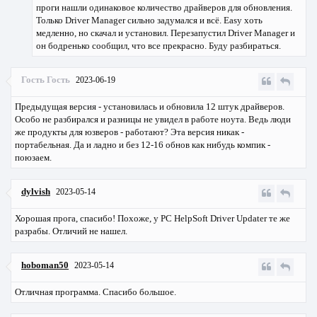
проги нашли одинаковое количество драйверов для обновления.
Только Driver Manager сильно задумался и всё. Easy хоть
медленно, но скачал и установил. Перезапустил Driver Manager и
он бодренько сообщил, что все прекрасно. Буду разбираться.
Гость Гость
2023-06-19
Предыдущая версия - установилась и обновила 12 штук драйверов.
Особо не разбирался и разницы не увидел в работе ноута. Ведь люди
же продукты для юзверов - работают? Эта версия никак -
портабельная. Да и ладно и без 12-16 обнов как нибудь компик -
поюзаем.
dylvish
2023-05-14
Хорошая прога, спасибо! Похоже, у PC HelpSoft Driver Updater те же
разрабы. Отличий не нашел.
hoboman50
2023-05-14
Отличная программа. Спасибо большое.