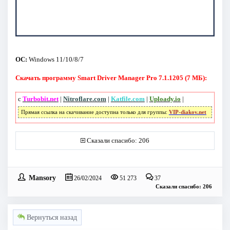
ОС:
Windows 11/10/8/7
Скачать программу Smart Driver Manager Pro 7.1.1205 (7 МБ):
с
Turbobit.net
|
Nitroflare.com
|
Katfile.com
|
Uploady.io
|
Прямая ссылка на скачивание доступна только для группы:
VIP-diakov.net
Сказали спасибо: 206
Mansory
26/02/2024
51 273
37
Сказали спасибо: 206
Вернуться назад