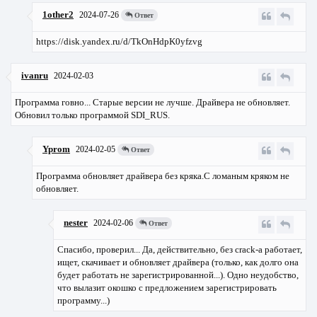
1other2
2024-07-26
Ответ
https://disk.yandex.ru/d/TkOnHdpK0yfzvg
ivanru
2024-02-03
Программа говно... Старые версии не лучше. Драйвера не обновляет.
Обновил только программой SDI_RUS.
Yprom
2024-02-05
Ответ
Программа обновляет драйвера без кряка.С ломаным кряком не
обновляет.
nester
2024-02-06
Ответ
Спасибо, проверил... Да, действительно, без crack-а работает,
ищет, скачивает и обновляет драйвера (только, как долго она
будет работать не зарегистрированной...). Одно неудобство,
что вылазит окошко с предложением зарегистрировать
программу...)