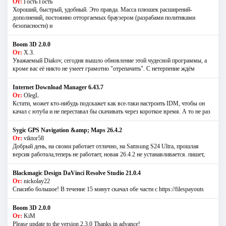
От:
Гость Гость
Хороший, быстрый, удобный. Это правда. Масса плюшек расширений-
дополнений, постоянно отторгаемых браузером (разрабами политиками
безопасности) и
Boom 3D 2.0.0
От:
Х.З.
Уважаемый Diakov, сегодня вышло обновление этой чудесной программы, а
кроме вас её никто не умеет грамотно "отрепачить". С нетерпение ждём
Internet Download Manager 6.43.7
От:
OlegL
Кстати, может кто-нибудь подскажет как все-таки настроить IDM, чтобы он
качал с ютуба и не переставал бы скачивать через короткое время. А то не раз
Sygic GPS Navigation &amp; Maps 26.4.2
От:
viktor58
Добрый день, на сяоми работает отлично, на Samsung S24 Ultra, прошлая
версия работала,теперь не работает, новая 26.4.2 не устанавливается. пишет,
Blackmagic Design DaVinci Resolve Studio 21.0.4
От:
nickolay22
Спасибо большое! В течение 15 минут скачал обе части с https://filespayouts
Boom 3D 2.0.0
От:
KiM
Please update to the version 2.3.0 Thanks in advance!