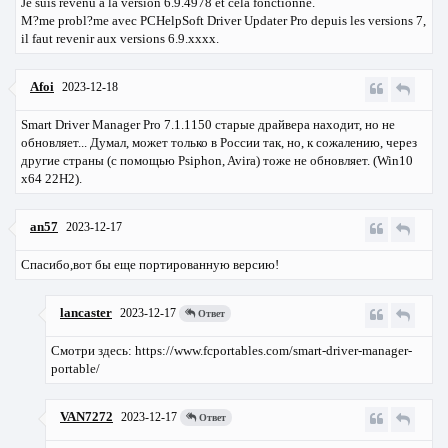
Je suis revenu a la version 6.9.4978 et cela fonctionne.
M?me probl?me avec PCHelpSoft Driver Updater Pro depuis les versions 7,
il faut revenir aux versions 6.9.xxxx.
Afoi
2023-12-18
Smart Driver Manager Pro 7.1.1150 старые драйвера находит, но не
обновляет... Думал, может только в России так, но, к сожалению, через
другие страны (с помощью Psiphon, Avira) тоже не обновляет. (Win10
x64 22H2).
an57
2023-12-17
Спасибо,вот бы еще портированную версию!
lancaster
2023-12-17
Ответ
Cмотри здесь: https://www.fcportables.com/smart-driver-manager-
portable/
VAN7272
2023-12-17
Ответ