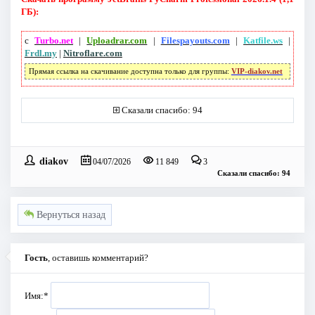
ГБ):
с
Turbo.net
|
Uploadrar.com
|
Filespayouts.com
|
Katfile.ws
|
Frdl.my
|
Nitroflare.com
Прямая ссылка на скачивание доступна только для группы:
VIP-diakov.net
Сказали спасибо: 94
diakov
04/07/2026
11 849
3
Сказали спасибо: 94
Вернуться назад
Гость
, оставишь комментарий?
Имя:
*