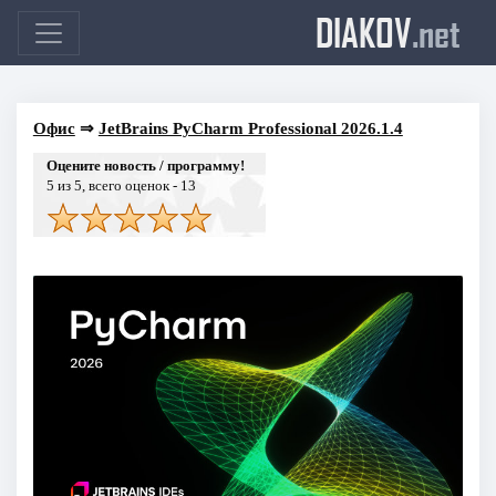
DIAKOV
.net
Офис
⇒
JetBrains PyCharm Professional 2026.1.4
Оцените новость / программу!
5
из 5, всего оценок -
13