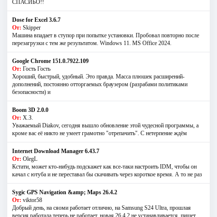
СПАСИБО!!
Dose for Excel 3.6.7
От:
Skipper
Машина впадает в ступор при попытке установки. Пробовал повторно после
перезагрузки с тем же результатом. Windows 11. MS Offiсe 2024.
Google Chrome 151.0.7922.109
От:
Гость Гость
Хороший, быстрый, удобный. Это правда. Масса плюшек расширений-
дополнений, постоянно отторгаемых браузером (разрабами политиками
безопасности) и
Boom 3D 2.0.0
От:
Х.З.
Уважаемый Diakov, сегодня вышло обновление этой чудесной программы, а
кроме вас её никто не умеет грамотно "отрепачить". С нетерпение ждём
Internet Download Manager 6.43.7
От:
OlegL
Кстати, может кто-нибудь подскажет как все-таки настроить IDM, чтобы он
качал с ютуба и не переставал бы скачивать через короткое время. А то не раз
Sygic GPS Navigation &amp; Maps 26.4.2
От:
viktor58
Добрый день, на сяоми работает отлично, на Samsung S24 Ultra, прошлая
версия работала,теперь не работает, новая 26.4.2 не устанавливается. пишет,