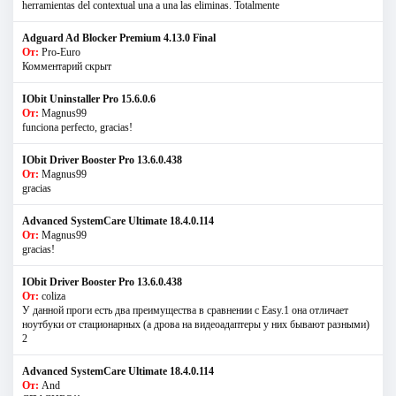
herramientas del contextual una a una las eliminas. Totalmente
Adguard Ad Blocker Premium 4.13.0 Final
От:
Pro-Euro
Комментарий скрыт
IObit Uninstaller Pro 15.6.0.6
От:
Magnus99
funciona perfecto, gracias!
IObit Driver Booster Pro 13.6.0.438
От:
Magnus99
gracias
Advanced SystemCare Ultimate 18.4.0.114
От:
Magnus99
gracias!
IObit Driver Booster Pro 13.6.0.438
От:
coliza
У данной проги есть два преимущества в сравнении с Easy.1 она отличает
ноутбуки от стационарных (а дрова на видеоадаптеры у них бывают разными)
2
Advanced SystemCare Ultimate 18.4.0.114
От:
And