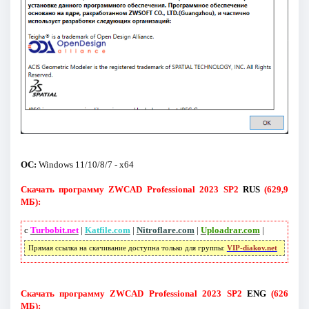
ОС:
Windows 11/10/8/7 - x64
Скачать программу ZWCAD Professional 2023 SP2
RUS
(629,9
МБ):
с
Turbobit.net
|
Katfile.com
|
Nitroflare.com
|
Uploadrar.com
|
Прямая ссылка на скачивание доступна только для группы:
VIP-diakov.net
Скачать программу ZWCAD Professional 2023 SP2
ENG
(626
МБ):