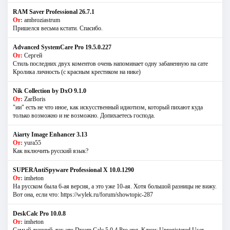
RAM Saver Professional 26.7.1
От:
ambroziastrum
Пришелся весьма кстати. Спасибо.
Advanced SystemCare Pro 19.5.0.227
От:
Сергей
Стиль последних двух коментов очень напоминает одну забаненную на сате
Кролика личность (с красным крестиком на нике)
Nik Collection by DxO 9.1.0
От:
ZarBoris
"ии" есть не что иное, как искусственный идиотизм, который пихают куда
только возможно и не возможно. Допихаетесь господа.
Aiarty Image Enhancer 3.13
От:
yura55
Как включить русский язык?
SUPERAntiSpyware Professional X 10.0.1290
От:
imheton
На русском была 6-ая версия, а это уже 10-ая. Хотя большой разницы не вижу.
Вот она, если что: https://wylek.ru/forum/showtopic-287
DeskCalc Pro 10.0.8
От:
imheton