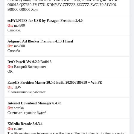
Самый лучший, так это Dream Calc 5.0.4 Pro eng. Ключ: Unregistered User.
000015-Q276P0-FV177U-KDNY8V-ZZFZZZ-ZZZZZZ-ZWCJP9-51VJ00-
800000-000000 Хотя
exFAT/NTFS for USB by Paragon Premium 5.4.0
От:
mbl800
Спасибо.
Adguard Ad Blocker Premium 4.13.1 Final
От:
mbl800
Спасибо.
DxO PureRAW 6.2.0 Build 3
От:
Валерий Викторович
ОК.
EaseUS Partition Master 20.5.0 Build 202606180359 + WinPE
От:
TDV
К сожалению не работает
Internet Download Manager 6.43.8
От:
soroka
Скачивать с yotube будет?
XMedia Recode 3.6.3.4
От:
coiner
The file version was incorrectly specified here. The file in the distribution is version