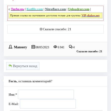
с
Turbo.pw
|
Katfile.com
|
Nitroflare.com
|
Uploadrar.com
|
Прямая ссылка на скачивание доступна только для группы:
VIP-diakov.net
Сказали спасибо: 21
Mansory
08/05/2023
6 941
4
Сказали спасибо: 21
Вернуться назад
Гость
, оставишь комментарий?
Имя:
*
E-Mail: