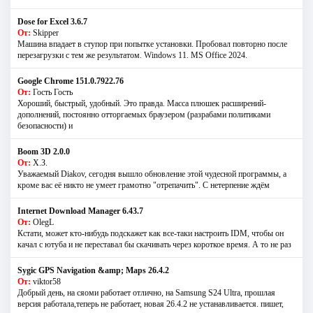
Dose for Excel 3.6.7
От:
Skipper
Машина впадает в ступор при попытке установки. Пробовал повторно после
перезагрузки с тем же результатом. Windows 11. MS Offiсe 2024.
Google Chrome 151.0.7922.76
От:
Гость Гость
Хороший, быстрый, удобный. Это правда. Масса плюшек расширений-
дополнений, постоянно отторгаемых браузером (разрабами политиками
безопасности) и
Boom 3D 2.0.0
От:
Х.З.
Уважаемый Diakov, сегодня вышло обновление этой чудесной программы, а
кроме вас её никто не умеет грамотно "отрепачить". С нетерпение ждём
Internet Download Manager 6.43.7
От:
OlegL
Кстати, может кто-нибудь подскажет как все-таки настроить IDM, чтобы он
качал с ютуба и не переставал бы скачивать через короткое время. А то не раз
Sygic GPS Navigation &amp; Maps 26.4.2
От:
viktor58
Добрый день, на сяоми работает отлично, на Samsung S24 Ultra, прошлая
версия работала,теперь не работает, новая 26.4.2 не устанавливается. пишет,