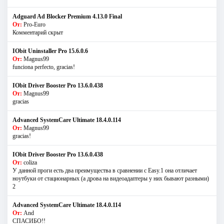
Adguard Ad Blocker Premium 4.13.0 Final
От:
Pro-Euro
Комментарий скрыт
IObit Uninstaller Pro 15.6.0.6
От:
Magnus99
funciona perfecto, gracias!
IObit Driver Booster Pro 13.6.0.438
От:
Magnus99
gracias
Advanced SystemCare Ultimate 18.4.0.114
От:
Magnus99
gracias!
IObit Driver Booster Pro 13.6.0.438
От:
coliza
У данной проги есть два преимущества в сравнении с Easy.1 она отличает
ноутбуки от стационарных (а дрова на видеоадаптеры у них бывают разными)
2
Advanced SystemCare Ultimate 18.4.0.114
От:
And
СПАСИБО!!