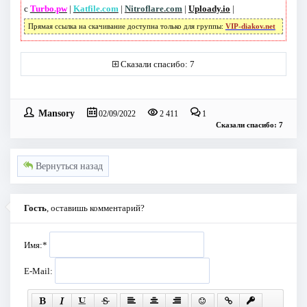
с
Turbo.pw
|
Katfile.com
|
Nitroflare.com
|
Uploady.io
|
Прямая ссылка на скачивание доступна только для группы:
VIP-diakov.net
Сказали спасибо: 7
Mansory
02/09/2022
2 411
1
Сказали спасибо: 7
Вернуться назад
Гость
, оставишь комментарий?
Имя:
*
E-Mail: