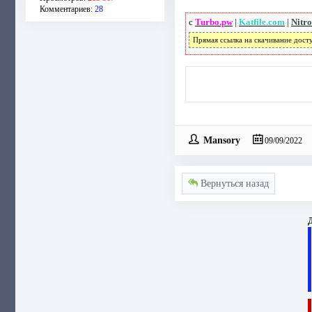
Комментариев:
28
с
Turbo.pw
|
Katfile.com
|
Nitro
Прямая ссылка на скачивание дост
Mansory
09/09/2022
Вернуться назад
Д