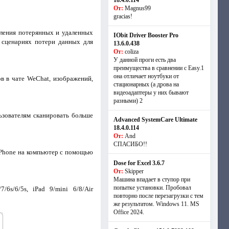
18.4.0.114
От:
Magnus99
gracias!
вления потерянных и удаленных
IObit Driver Booster Pro
х сценариях потери данных для
13.6.0.438
От:
coliza
У данной проги есть два
преимущества в сравнении с Easy.1
она отличает ноутбуки от
в в чате WeChat, изображений,
стационарных (а дрова на
видеоадаптеры у них бывают
разными) 2
ьзователям сканировать больше
Advanced SystemCare Ultimate
18.4.0.114
От:
And
СПАСИБО!!
iPhone на компьютер с помощью
Dose for Excel 3.6.7
От:
Skipper
Машина впадает в ступор при
попытке установки. Пробовал
/6s/6/5s, iPad 9/mini 6/8/Air
повторно после перезагрузки с тем
же результатом. Windows 11. MS
Offiсe 2024.