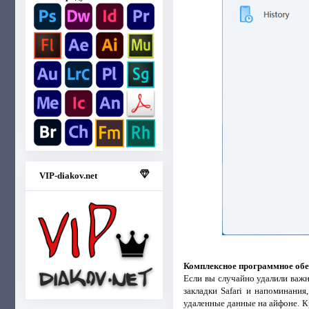
VIP-diakov.net
Комплексное программное обе
Если вы случайно удалили важны
закладки Safari и напоминани
удаленные данные на айфоне. К