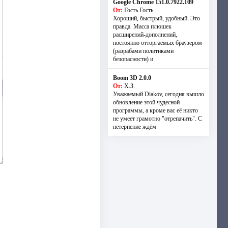
Google Chrome 151.0.7922.109
От:
Гость Гость
Хороший, быстрый, удобный. Это
правда. Масса плюшек
расширений-дополнений,
постоянно отторгаемых браузером
(разрабами политиками
безопасности) и
Boom 3D 2.0.0
От:
Х.З.
Уважаемый Diakov, сегодня вышло
обновление этой чудесной
программы, а кроме вас её никто
не умеет грамотно "отрепачить". С
нетерпение ждём