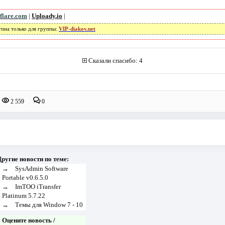
flare.com
|
Uploady.io
|
упна только для группы:
VIP-diakov.net
Сказали спасибо: 4
2 559
0
ругие новости по теме:
→
SysAdmin Software
Portable v0.6.5.0
→
ImTOO iTransfer
Platinum 5.7.22
→
Темы для Window 7 - 10
Оцените новость /