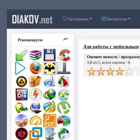
DIAKOV
.net
Программы
Библиотека
Рекомендуем
Для работы с мобильным
Оцените новость / программ
3,8
из 5, всего оценок -
4