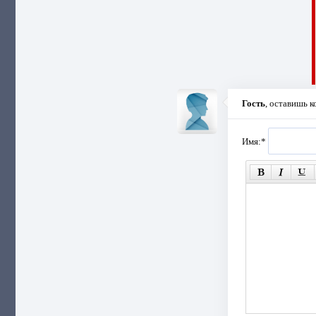
Гость
, оставишь 
Имя:
*