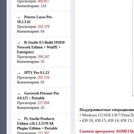
Просмотров:
409 817
Комментариев:
124
→
Process Lasso Pro
18.2.3.42
Просмотров:
326 379
Комментариев:
64
→
R-Studio 9.5 Build 191810
Network Edition + WinPE +
Emergency
Просмотров:
299 307
Комментариев:
35
→
IPTV Pro 9.1.23
Просмотров:
265 534
Комментариев:
65
→
Goversoft Privazer Pro
4.0.125 + Portable
Просмотров:
227 850
Комментариев:
45
Поддерживаемые операционны
• Windows 11/10/8.1/8/7/Vista/X
→
FL Studio Producer
• iOS 16, iOS 15, iOS 14, iOS 13,
Edition v26.1.3.5570 All
Plugins Edition + Portable
Скачать программу AOMEI Data
Просмотров:
213 567