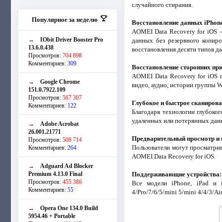
случайного стирания.
Популярное за неделю
Восстановление данных iPhone
AOMEI Data Recovery for iOS 
→
IObit Driver Booster Pro
данных без резервного копиро
13.6.0.438
восстановления десяти типов д
Просмотров:
704 898
Комментариев:
309
Восстановление сторонних пр
AOMEI Data Recovery for iOS 
→
Google Chrome
видео, аудио, истории группы We
151.0.7922.109
Просмотров:
567 307
Глубокое и быстрое сканиров
Комментариев:
122
Благодаря технологии глубоко
удаленных или потерянных данн
→
Adobe Acrobat
26.001.21771
Предварительный просмотр и 
Просмотров:
508 714
Пользователи могут просматри
Комментариев:
264
AOMEI Data Recovery for iOS.
→
Adguard Ad Blocker
Premium 4.13.0 Final
Поддерживающие устройства:
Просмотров:
455 386
Все модели iPhone, iPad и iP
Комментариев:
55
4/Pro/7/6/5/mini 5/mini 4/4/3/Air
→
Opera One 134.0 Build
5954.46 + Portable