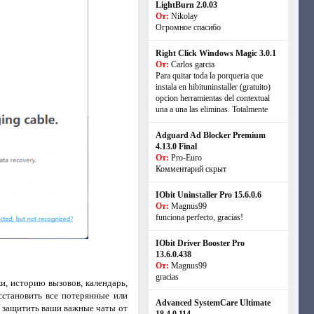
LightBurn 2.0.03
От:
Nikolay
Огромное спасибо
Right Click Windows Magic 3.0.1
От:
Carlos garcia
Para quitar toda la porqueria que
instala en hibituninstaller (gratuito)
opcion herramientas del contextual
una a una las eliminas. Totalmente
Adguard Ad Blocker Premium
4.13.0 Final
От:
Pro-Euro
Комментарий скрыт
IObit Uninstaller Pro 15.6.0.6
От:
Magnus99
funciona perfecto, gracias!
IObit Driver Booster Pro
13.6.0.438
От:
Magnus99
gracias
и, историю вызовов, календарь,
сстановить все потерянные или
Advanced SystemCare Ultimate
т защитить ваши важные чаты от