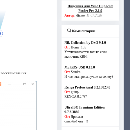
Лицензия для Wise Duplicate
Finder Pro 2.1.9
Автор:
diakov
11.07.2026
Комментарии
Nik Collection by DxO 9.1.0
От:
Home_135
Устанавливается только если
включить КВН.
MultiOS-USB 0.13.0
От:
Sandra
 восстановления.
И чем эта прога лучше за ventoy?
Renga Professional 8.2.13823.0
От:
gump
RENGA 9.2 ???
UltraISO Premium Edition
9.7.6.3860
От:
Ярослав
спасибо! мяу !!!