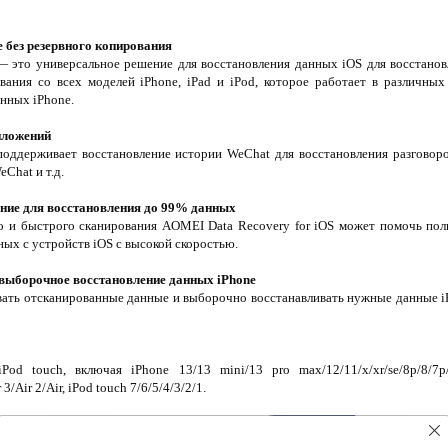
 без резервного копирования
— это универсальное решение для восстановления данных iOS для восстано
вания со всех моделей iPhone, iPad и iPod, которое работает в различны
анных iPhone.
иложений
поддерживает восстановление истории WeChat для восстановления разговоро
Chat и т.д.
ание для восстановления до 99% данных
го и быстрого сканирования AOMEI Data Recovery for iOS может помочь пол
ых с устройств iOS с высокой скоростью.
выборочное восстановление данных iPhone
вать отсканированные данные и выборочно восстанавливать нужные данные 
od touch, включая iPhone 13/13 mini/13 pro max/12/11/x/xr/se/8p/8/7p/7
 3/Air 2/Air, iPod touch 7/6/5/4/3/2/1.