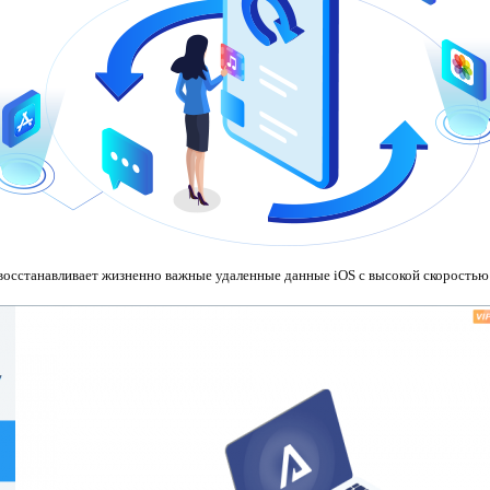
восстанавливает жизненно важные удаленные данные iOS с высокой скоростью