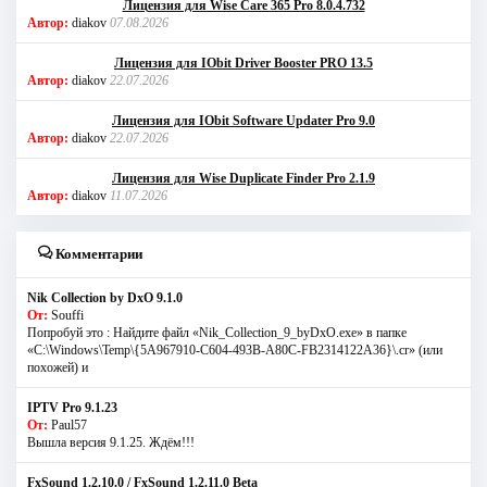
Лицензия для Wise Care 365 Pro 8.0.4.732
Автор:
diakov
07.08.2026
Лицензия для IObit Driver Booster PRO 13.5
Автор:
diakov
22.07.2026
Лицензия для IObit Software Updater Pro 9.0
Автор:
diakov
22.07.2026
Лицензия для Wise Duplicate Finder Pro 2.1.9
Автор:
diakov
11.07.2026
Комментарии
Nik Collection by DxO 9.1.0
От:
Souffi
Попробуй это : Найдите файл «Nik_Collection_9_byDxO.exe» в папке
«C:\Windows\Temp\{5A967910-C604-493B-A80C-FB2314122A36}\.cr» (или
похожей) и
IPTV Pro 9.1.23
От:
Paul57
Вышла версия 9.1.25. Ждём!!!
FxSound 1.2.10.0 / FxSound 1.2.11.0 Beta