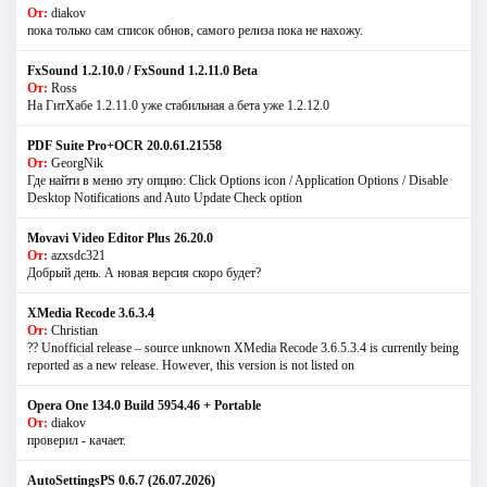
От:
diakov
пока только сам список обнов, самого релиза пока не нахожу.
FxSound 1.2.10.0 / FxSound 1.2.11.0 Beta
От:
Ross
На ГитХабе 1.2.11.0 уже стабильная а бета уже 1.2.12.0
PDF Suite Pro+OCR 20.0.61.21558
От:
GeorgNik
Где найти в меню эту опцию: Click Options icon / Application Options / Disable
Desktop Notifications and Auto Update Check option
Movavi Video Editor Plus 26.20.0
От:
azxsdc321
Добрый день. А новая версия скоро будет?
XMedia Recode 3.6.3.4
От:
Christian
?? Unofficial release – source unknown XMedia Recode 3.6.5.3.4 is currently being
reported as a new release. However, this version is not listed on
Opera One 134.0 Build 5954.46 + Portable
От:
diakov
проверил - качает.
AutoSettingsPS 0.6.7 (26.07.2026)