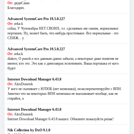
От:
дядяСаша
Благодарю.
Advanced SystemCare Pro 19.5.0.227
От:
zeka.k
coliza, У Чупокабры НЕТ СВОИХ, т.е. сделанных им самим, нормальных
порташек. Ну, может быть, что-нибудь простенькое. Все нормальные - это
СПИЖ... у
Advanced SystemCare Pro 19.5.0.227
От:
zeka.k
diakov, О punsh-е все давным-давно забыли, а некоторые даже понятия не
имеют, кто это. Это как о динозаврах вспоминать. Ваша порташка от кого
будет
Internet Download Manager 6.43.8
От:
AlexDonetsk
У кого не скачивает с ЮТЮБ (нет менюшки), поэксперементируйте с ВПН.
Заметил что на некоторых ВПН менюшка не выскакивает вообще, как не
старайся, а
Internet Download Manager 6.43.8
От:
AlexDonetsk
Internet Download Manager 6.43.8 вышел. Обновите пожалуйста репак!
Nik Collection by DxO 9.1.0