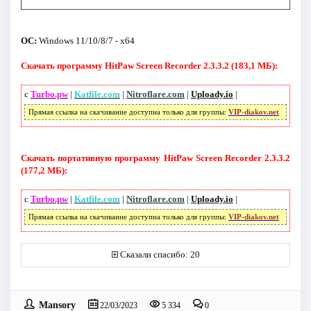
ОС:
Windows 11/10/8/7 - x64
Скачать программу HitPaw Screen Recorder 2.3.3.2 (183,1 МБ):
с
Turbo.pw
|
Katfile.com
|
Nitroflare.com
|
Uploady.io
|
Прямая ссылка на скачивание доступна только для группы:
VIP-diakov.net
Скачать портативную программу HitPaw Screen Recorder 2.3.3.2
(177,2 МБ):
с
Turbo.pw
|
Katfile.com
|
Nitroflare.com
|
Uploady.io
|
Прямая ссылка на скачивание доступна только для группы:
VIP-diakov.net
Сказали спасибо: 20
Mansory
22/03/2023
5 334
0