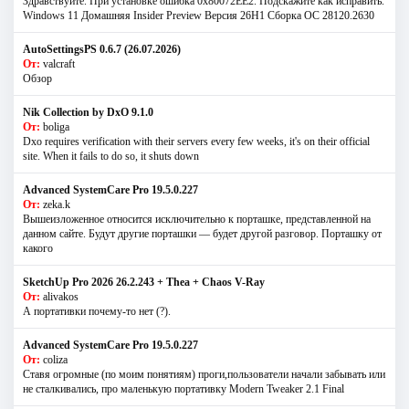
Здравствуйте. При установке ошибка 0х80072EE2. Подскажите как исправить.
Windows 11 Домашняя Insider Preview Версия 26H1 Сборка ОС 28120.2630
AutoSettingsPS 0.6.7 (26.07.2026)
От:
valcraft
Обзор
Nik Collection by DxO 9.1.0
От:
boliga
Dxo requires verification with their servers every few weeks, it's on their official
site. When it fails to do so, it shuts down
Advanced SystemCare Pro 19.5.0.227
От:
zeka.k
Вышеизложенное относится исключительно к порташке, представленной на
данном сайте. Будут другие порташки — будет другой разговор. Порташку от
какого
SketchUp Pro 2026 26.2.243 + Thea + Chaos V-Ray
От:
alivakos
А портативки почему-то нет (?).
Advanced SystemCare Pro 19.5.0.227
От:
coliza
Ставя огромные (по моим понятиям) проги,пользователи начали забывать или
не сталкивались, про маленькую портативку Modern Tweaker 2.1 Final