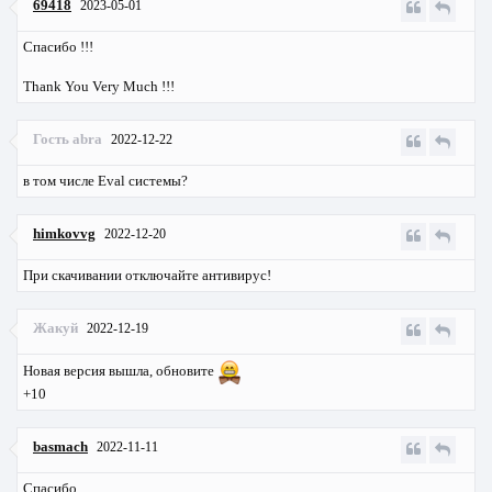
69418
2023-05-01
Спасибо !!!
Thank You Very Much !!!
Гость abra
2022-12-22
в том числе Eval системы?
himkovvg
2022-12-20
При скачивании отключайте антивирус!
Жакуй
2022-12-19
Новая версия вышла, обновите
+10
basmach
2022-11-11
Спасибо