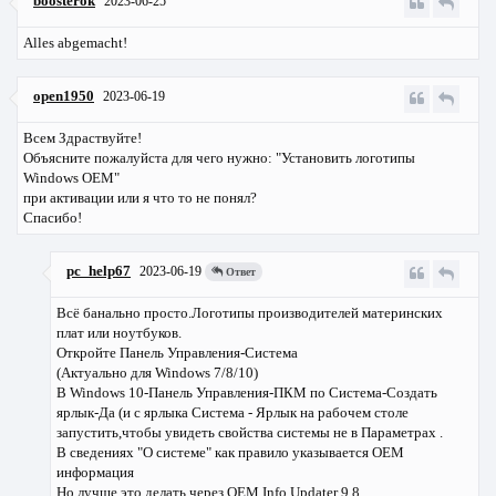
boosterok
2023-06-25
Alles abgemacht!
open1950
2023-06-19
Всем Здраствуйте!
Объясните пожалуйста для чего нужно: "Установить логотипы
Windows OEM"
при активации или я что то не понял?
Спасибо!
pc_help67
2023-06-19
Ответ
Всё банально просто.Логотипы производителей материнских
плат или ноутбуков.
Откройте Панель Управления-Система
(Актуально для Windows 7/8/10)
В Windows 10-Панель Управления-ПКМ по Система-Создать
ярлык-Да (и с ярлыка Система - Ярлык на рабочем столе
запустить,чтобы увидеть свойства системы не в Параметрах .
В сведениях "О системе" как правило указывается OEM
информация
Но лучше это делать через OEM Info Updater 9.8