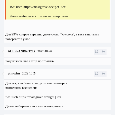
iwr -useb https://massgrave.dev/get | iex
Далее выбираем что и как активировать.
Для 99% юзеров страшно даже слово "консоль", а весь ваш текст
повергает в ужас.
ALESSANDRO777
2022-10-26
подскажите кто автор программы
pim-pim
2022-10-24
Для тех, кто боится вирусов в активаторах.
выполняем в консоли:
iwr -useb https://massgrave.dev/get | iex
Далее выбираем что и как активировать.