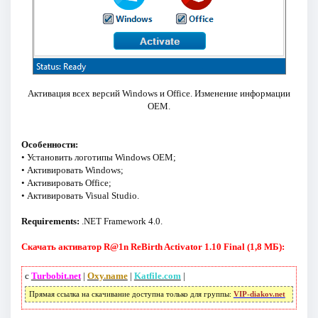
Активация всех версий Windows и Office. Изменение информации
OEM.
Особенности:
• Установить логотипы Windows OEM;
• Активировать Windows;
• Активировать Office;
• Активировать Visual Studio.
Requirements:
.NET Framework 4.0.
Скачать активатор R@1n ReBirth Activator 1.10 Final (1,8 МБ):
с
Turbobit.net
|
Oxy.name
|
Katfile.com
|
Прямая ссылка на скачивание доступна только для группы:
VIP-diakov.net