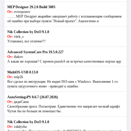
MEP Designer 29.2.0 Build 5003
От:
svoroponov
..........MEP Designer аварийно завершает работу с всплывающим сообщением
об ошибке при выборе пункта "Новый проект". Аналогично и
Nik Collection by DxO 9.1.0
От:
vitek_s
Установил, все отлично!!!
Advanced SystemCare Pro 19.5.0.227
От:
diakov
А какая же хорошая? С времен punshА не встречал качественных портах app
MultiOS-USB 0.13.0
От:
snip2k
Все сделал по инструкции. Не видит ISO-шек с Windows. Выполнение 1-го
пункта загрузочного меню - приводит к ошибке.
AutoSettingsPS 0.6.7 (26.07.2026)
От:
дядяСаша
Своеобразная прога. Посмотрим. Единственно что напрягает мелкий шрифт.
Чуток бы по больше не помешал бы.
Nik Collection by DxO 9.1.0
От:
valalysha