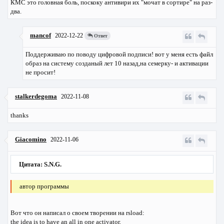
КМС это головная боль, поскоку антивири их "мочат в сортире" на раз-
два.
mancof
2022-12-22
Ответ
Поддерживаю по поводу цифровой подписи! вот у меня есть файл
образ на систему созданый лет 10 назад,на семерку- и активации
не просит!
stalkerdegoma
2022-11-08
thanks
Giacomino
2022-11-06
Цитата: S.N.G.
автор программы
Вот что он написал о своем творении на rsload:
the idea is to have an all in one activator.