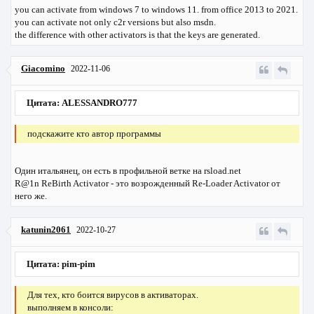
you can activate from windows 7 to windows 11. from office 2013 to 2021.
you can activate not only c2r versions but also msdn.
the difference with other activators is that the keys are generated.
Giacomino
2022-11-06
Цитата: ALESSANDRO777
подскажите кто автор программы
Один итальянец, он есть в профильной ветке на
rsload.net
R@1n ReBirth Activator - это возрожденный
Re-Loader Activator
от
него же.
katunin2061
2022-10-27
Цитата: pim-pim
Для тех, кто боится вирусов в активаторах.
выполняем в консоли: