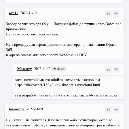
win11
2022-11-10
Забодало уже это для Oxy.... "Загрузка файла доступна через Download
приложение"
Верните плиз.. как было раньше.
Ну а предыдущая версия данного активатора, при активации Офиса
365,
в корень ломала мне всю работу Windows 11 DEV.
Mansory
2022-11-10
Ответ
здесь почитай как это обойти, комменты в основном
https://diakov.net/15243-kak-skachat-s-oxycloud.html
увы разработчики игнорируют это, сколько я об этом им писал
Бомжара
2022-11-09
Ну... такое... на любителя. Я больше уважаю активаторы, которые
устанавливают цифровую лицензию. Типо активировал раз и забыл. А