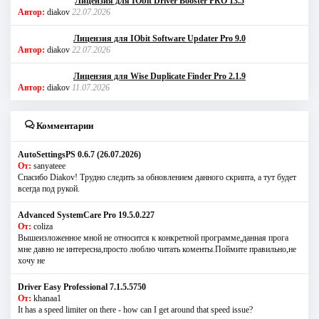
Лицензия для IObit Driver Booster PRO 13.5
Автор:
diakov
22.07.2026
Лицензия для IObit Software Updater Pro 9.0
Автор:
diakov
22.07.2026
Лицензия для Wise Duplicate Finder Pro 2.1.9
Автор:
diakov
11.07.2026
Комментарии
AutoSettingsPS 0.6.7 (26.07.2026)
От:
sanyateee
Спасибо Diakov! Трудно следить за обновлением данного скрипта, а тут будет
всегда под рукой.
Advanced SystemCare Pro 19.5.0.227
От:
coliza
Вышеизложенное мной не относится к конкретной программе,данная прога
мне давно не интересна,просто люблю читать коменты.Поймите правильно,не
хочу не
Driver Easy Professional 7.1.5.5750
От:
khanaa1
It has a speed limiter on there - how can I get around that speed issue?