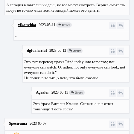
А сегодня в завтрашний день, не все могут смотреть. Вернее смотреть
могут не только лишь все, не каждый может это делать.
vikatschka
2023-05-11
Ответ
-
dgivaharlal
2023-05-12
Ответ
Это гугл перевод фразы "And today into tomorrow, not
everyone can watch. Or rather, not only everyone can look, not
everyone can do it."
Не понятно только, к чему это было сказано.
Agasfer
2023-05-13
Ответ
Это фраза Виталия Кличко. Сказана она в ответ
товарищу ''Гость Гость''
Spectruma
2023-05-07