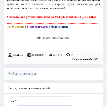
дабы не писать батники. Этот скрипт будет полезен как для
новичков так и для опытных пользователей.
Скачать GUI установщик набора VCHyb от nibble74 (0,42 МБ):
с
Oxy name
|
Zippyshare.com
|
Яндекс диск
Сказали спасибо: 551
diakov
09/04/2022
946 719
15
Сказали спасибо: 551
Вернуться назад
Гость
, оставишь комментарий?
Имя:
*