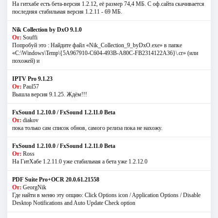
На гитхабе есть бета-версия 1.2.12, её размер 74,4 МБ. С оф.сайта скачивается
последняя стабильная версия 1.2.11 - 69 МБ.
Nik Collection by DxO 9.1.0
От:
Souffi
Попробуй это : Найдите файл «Nik_Collection_9_byDxO.exe» в папке
«C:\Windows\Temp\{5A967910-C604-493B-A80C-FB2314122A36}\.cr» (или
похожей) и
IPTV Pro 9.1.23
От:
Paul57
Вышла версия 9.1.25. Ждём!!!
FxSound 1.2.10.0 / FxSound 1.2.11.0 Beta
От:
diakov
пока только сам список обнов, самого релиза пока не нахожу.
FxSound 1.2.10.0 / FxSound 1.2.11.0 Beta
От:
Ross
На ГитХабе 1.2.11.0 уже стабильная а бета уже 1.2.12.0
PDF Suite Pro+OCR 20.0.61.21558
От:
GeorgNik
Где найти в меню эту опцию: Click Options icon / Application Options / Disable
Desktop Notifications and Auto Update Check option