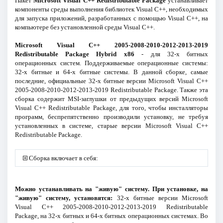
Пакет
Microsoft Visual C++ Redistributable Package
устанавливает
компоненты среды выполнения библиотек Visual C++, необходимых
для запуска приложений, разработанных с помощью Visual C++, на
компьютере без установленной среды Visual C++.
Microsoft Visual C++ 2005-2008-2010-2012-2013-2019
Redistributable Package Hybrid x86
- для 32-х битных
операционных систем. Поддерживаемые операционные системы:
32-х битные и 64-х битные системы. В данной сборке, самые
последние, официальные 32-х битные версии Microsoft Visual C++
2005-2008-2010-2012-2013-2019 Redistributable Package. Также эта
сборка содержит MSI-заглушки от предыдущих версий Microsoft
Visual C++ Redistributable Package, для того, чтобы инсталляторы
программ, беспрепятственно производили установку, не требуя
установленных в системе, старые версии Microsoft Visual C++
Redistributable Package.
Сборка включает в себя:
Можно устанавливать на "живую" систему. При установке, на
"живую" систему, установятся:
32-х битные версии Microsoft
Visual C++ 2005-2008-2010-2012-2013-2019 Redistributable
Package, на 32-х битных и 64-х битных операционных системах. Во