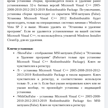
время установки сборки, производится поиск и удаление ранее
установленных 32-х битных версий Microsoft Visual C++ 2005-
2008-2010-2012-2013-2019 Redistributable Package. По-умолчанию,
установка сборки происходит со скрытием MSI-заглушек (False).
Установка Microsoft Visual C++ 2012 Redistributable будет
происходить, только на операционных системах начиная с Windows
Vista SP 2 и выше. Можно удалять из "Установка и удаление
программ". Если не удаляются установленные на вашей системе
Microsoft Visual C++, то воспользуйтесь утилитой Windows Installer
CleanUp, для их удаления.
Ключи установки:
/ShowFalse - отображение MSI-заглушек (False) в "Установка
и Удаление программ" (Работает только при установке
Microsoft Visual C++ Redistributable Package). Ключ не
чувствителен к регистру.
/S - установка Microsoft Visual C++ 2005-2008-2010-2012-
2013-2019 Redistributable Package в тихом варианте. Ключ
чувствителен к регистру, и соответственно используем
только /S , а не /s. Если был указан неправильно ключ или не
указан вообще, то произойдёт установка c индикацией
установки.
/WithOutFalse - установка Microsoft Visual C++ 2005-2008-
2010-2012-2013-2019 Redistributable Package без MSI-
заглушек (False). Ключ не чувствителен к регистру.