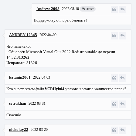
Andrew-2008
2022-08-10
Ответ
Поддерживую, пора обновить!
ANDREY-12345
2022-04-09
Что изменено:
- Обновлён Microsoft Visual C++ 2022 Redistributable до версии
14.32.
313262
Исправьте: 31326
katunin2061
2022-04-03
Кто знает: зачем файл
VCRHyb64
упакован в такое количество папок?
setrukhan
2022-03-31
Спасибо
nickolay22
2022-03-20