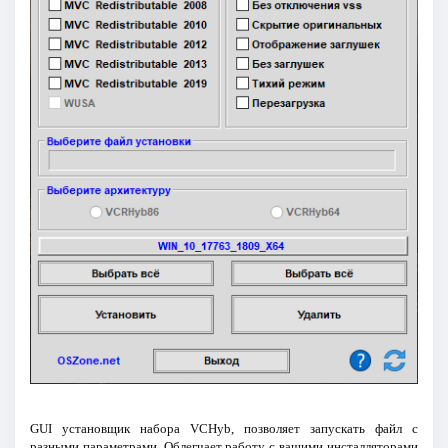
GUI установщик набора VCHyb, позволяет запускать файл с
разными параметрами. Облегчает работу с вашими инсталляторами