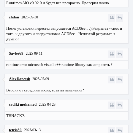
Runtimes AIO v0.92.0 и будет все прекрасно. Проверил лично.
zhdan
2025-09-30
После установки перестал запускаться ACDSee... :) Результат - снос и
того, и другого и пеерустановка ACDSee... Неплохой результат, я
думаю!
Savko69
2025-09-11
runtime error microsoft visual c++ runtime library как исправить ?
AlexDonetsk
2025-07-09
Версия от середины июня, есть ли изменения?
sadiki mohamed
2025-04-23
THNACK'S
tetris50
2025-03-13