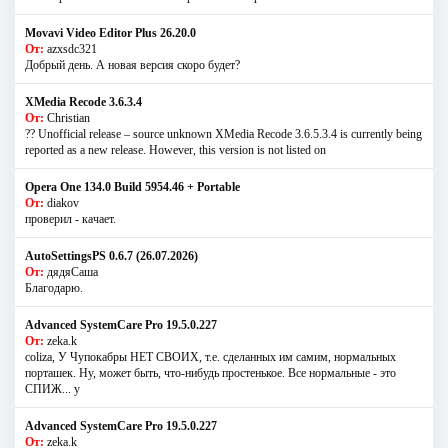
Movavi Video Editor Plus 26.20.0
От:
azxsdc321
Добрый день. А новая версия скоро будет?
XMedia Recode 3.6.3.4
От:
Christian
?? Unofficial release – source unknown XMedia Recode 3.6.5.3.4 is currently being
reported as a new release. However, this version is not listed on
Opera One 134.0 Build 5954.46 + Portable
От:
diakov
проверил - качает.
AutoSettingsPS 0.6.7 (26.07.2026)
От:
дядяСаша
Благодарю.
Advanced SystemCare Pro 19.5.0.227
От:
zeka.k
coliza, У Чупокабры НЕТ СВОИХ, т.е. сделанных им самим, нормальных
порташек. Ну, может быть, что-нибудь простенькое. Все нормальные - это
СПИЖ... у
Advanced SystemCare Pro 19.5.0.227
От:
zeka.k