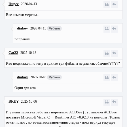
Hupec
2026-04-13
Все ссылки мертвы...
diakov
2026-04-13
Ответ
поправил
Cat22
2025-10-18
Кто подскажет, почему в архиве три файла, а не два как обычно???????
diakov
2025-10-18
Ответ
Один для arm
BREY
2025-10-06
И у меня перестал работать нормально ACDSee ( . установка ACDSee
поставте Microsoft Visual C++ Runtimes AIO v0.92.0 не помогла . Только
откат помог , но точка восстановления старая - пока вернул текущее