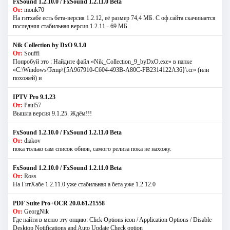
FxSound 1.2.10.0 / FxSound 1.2.11.0 Beta
От:
monk70
На гитхабе есть бета-версия 1.2.12, её размер 74,4 МБ. С оф.сайта скачивается
последняя стабильная версия 1.2.11 - 69 МБ.
Nik Collection by DxO 9.1.0
От:
Souffi
Попробуй это : Найдите файл «Nik_Collection_9_byDxO.exe» в папке
«C:\Windows\Temp\{5A967910-C604-493B-A80C-FB2314122A36}\.cr» (или
похожей) и
IPTV Pro 9.1.23
От:
Paul57
Вышла версия 9.1.25. Ждём!!!
FxSound 1.2.10.0 / FxSound 1.2.11.0 Beta
От:
diakov
пока только сам список обнов, самого релиза пока не нахожу.
FxSound 1.2.10.0 / FxSound 1.2.11.0 Beta
От:
Ross
На ГитХабе 1.2.11.0 уже стабильная а бета уже 1.2.12.0
PDF Suite Pro+OCR 20.0.61.21558
От:
GeorgNik
Где найти в меню эту опцию: Click Options icon / Application Options / Disable
Desktop Notifications and Auto Update Check option