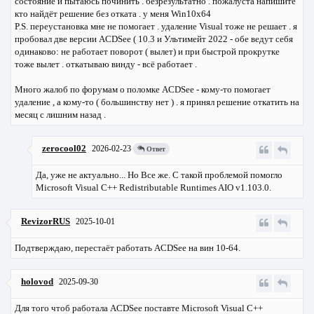
состояние и пытаюсь починить . безрезультатно . пожалуста напишите
кто найдёт решение без отката . у меня Win10x64
P.S. переустановка мне не помогает . удаление Visual тоже не решает . я
пробовал две версии ACDSee ( 10.3 и Ультимейт 2022 - обе ведут себя
одинаково: не работает поворот ( вылет) и при быстрой прокрутке
тоже вылет . откатываю винду - всё работает .
Много жалоб по форумам о поломке ACDSee - кому-то помогает
удаление , а кому-то ( большинству нет ) . я принял решение откатить на
месяц с лишним назад .
zerocool02
2026-02-23
Ответ
Да, уже не актуально... Но Все же. С такой проблемой помогло
Microsoft Visual C++ Redistributable Runtimes AIO v1.103.0.
RevizorRUS
2025-10-01
Подтверждаю, перестаёт работать ACDSee на вин 10-64.
holovod
2025-09-30
Для того чтоб работала ACDSee поставте Microsoft Visual C++