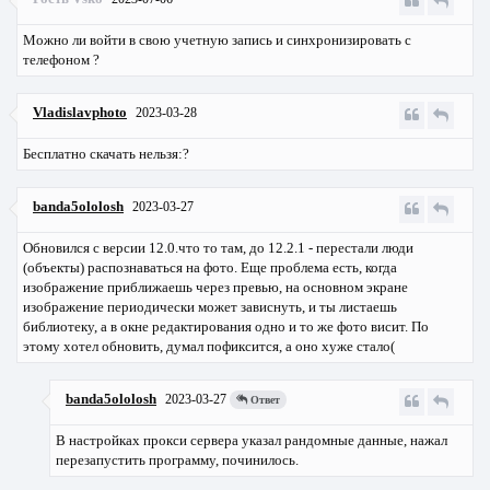
Можно ли войти в свою учетную запись и синхронизировать с
телефоном ?
Vladislavphoto
2023-03-28
Бесплатно скачать нельзя:?
banda5ololosh
2023-03-27
Обновился с версии 12.0.что то там, до 12.2.1 - перестали люди
(объекты) распознаваться на фото. Еще проблема есть, когда
изображение приближаешь через превью, на основном экране
изображение периодически может зависнуть, и ты листаешь
библиотеку, а в окне редактирования одно и то же фото висит. По
этому хотел обновить, думал пофиксится, а оно хуже стало(
banda5ololosh
2023-03-27
Ответ
В настройках прокси сервера указал рандомные данные, нажал
перезапустить программу, починилось.