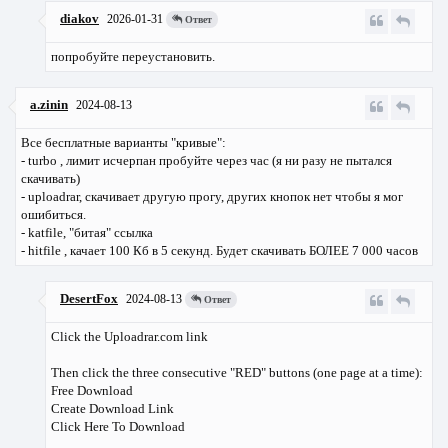
diakov
2026-01-31
Ответ
попробуйте переустановить.
a.zinin
2024-08-13
Все бесплатные варианты "кривые":
- turbo , лимит исчерпан пробуйте через час (я ни разу не пытался
скачивать)
- uploadrar, скачивает другую прогу, других кнопок нет чтобы я мог
ошибиться.
- katfile, "битая" ссылка
- hitfile , качает 100 Кб в 5 секунд. Будет скачивать БОЛЕЕ 7 000 часов
DesertFox
2024-08-13
Ответ
Click the Uploadrar.com link
Then click the three consecutive "RED" buttons (one page at a time):
Free Download
Create Download Link
Click Here To Download