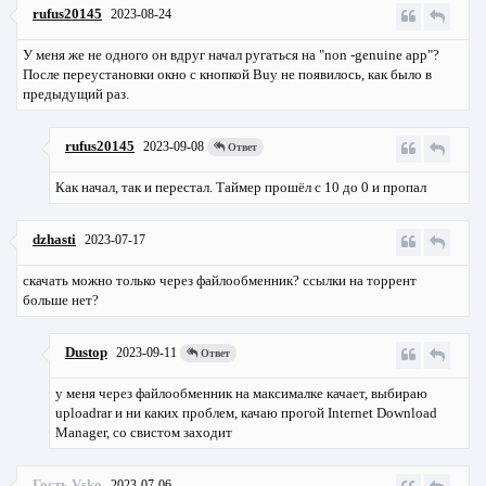
rufus20145
2023-08-24
У меня же не одного он вдруг начал ругаться на "non -genuine app"?
После переустановки окно с кнопкой Buy не появилось, как было в
предыдущий раз.
rufus20145
2023-09-08
Ответ
Как начал, так и перестал. Таймер прошёл с 10 до 0 и пропал
dzhasti
2023-07-17
скачать можно только через файлообменник? ссылки на торрент
больше нет?
Dustop
2023-09-11
Ответ
у меня через файлообменник на максималке качает, выбираю
uploadrar и ни каких проблем, качаю прогой Internet Download
Manager, со свистом заходит
Гость Vsko
2023-07-06