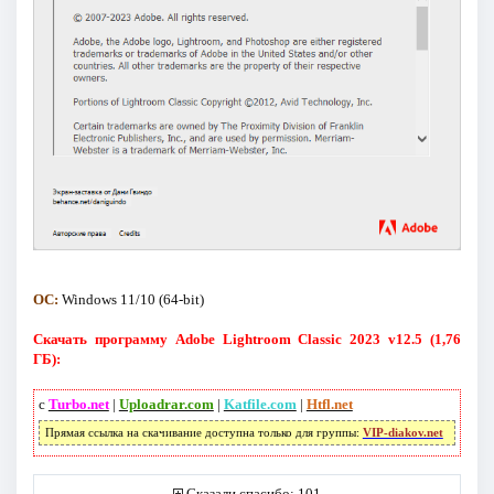
ОС:
Windows 11/10 (64-bit)
Скачать программу Adobe Lightroom Classic 2023 v12.5 (1,76
ГБ):
с
Turbo.net
|
Uploadrar.com
|
Katfile.com
|
Htfl.net
Прямая ссылка на скачивание доступна только для группы:
VIP-diakov.net
Сказали спасибо: 101