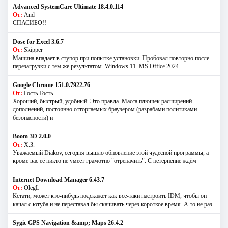
Advanced SystemCare Ultimate 18.4.0.114
От:
And
СПАСИБО!!
Dose for Excel 3.6.7
От:
Skipper
Машина впадает в ступор при попытке установки. Пробовал повторно после
перезагрузки с тем же результатом. Windows 11. MS Offiсe 2024.
Google Chrome 151.0.7922.76
От:
Гость Гость
Хороший, быстрый, удобный. Это правда. Масса плюшек расширений-
дополнений, постоянно отторгаемых браузером (разрабами политиками
безопасности) и
Boom 3D 2.0.0
От:
Х.З.
Уважаемый Diakov, сегодня вышло обновление этой чудесной программы, а
кроме вас её никто не умеет грамотно "отрепачить". С нетерпение ждём
Internet Download Manager 6.43.7
От:
OlegL
Кстати, может кто-нибудь подскажет как все-таки настроить IDM, чтобы он
качал с ютуба и не переставал бы скачивать через короткое время. А то не раз
Sygic GPS Navigation &amp; Maps 26.4.2