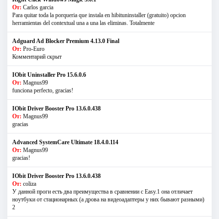
От:
Carlos garcia
Para quitar toda la porqueria que instala en hibituninstaller (gratuito) opcion
herramientas del contextual una a una las eliminas. Totalmente
Adguard Ad Blocker Premium 4.13.0 Final
От:
Pro-Euro
Комментарий скрыт
IObit Uninstaller Pro 15.6.0.6
От:
Magnus99
funciona perfecto, gracias!
IObit Driver Booster Pro 13.6.0.438
От:
Magnus99
gracias
Advanced SystemCare Ultimate 18.4.0.114
От:
Magnus99
gracias!
IObit Driver Booster Pro 13.6.0.438
От:
coliza
У данной проги есть два преимущества в сравнении с Easy.1 она отличает
ноутбуки от стационарных (а дрова на видеоадаптеры у них бывают разными)
2