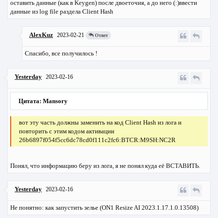
оставить данные (как в Keygen) после двоеточия, а до него (:)ввести
данные из log file раздела Client Hash
AlexKuz
2023-02-21
Ответ
Спасибо, все получилось !
Yesterday
2023-02-16
Цитата: Mansory
вот эту часть должны заменить на код Client Hash из лога и
повторить с этим кодом активации
26b6897f054f5cc6dc78cd0f111c2fc6:BTCR:M9SH:NC2R
Понял, что информацию беру из лога, я не понял куда её ВСТАВИТЬ.
Yesterday
2023-02-16
Не понятно: как запустить зелье (ON1 Resize AI 2023.1.17.1.0.13508)