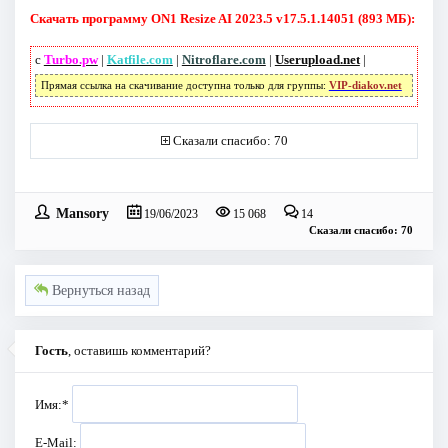
Скачать программу ON1 Resize AI 2023.5 v17.5.1.14051 (893 МБ):
с
Turbo.pw
|
Katfile.com
|
Nitroflare.com
|
Userupload.net
|
Прямая ссылка на скачивание доступна только для группы:
VIP-diakov.net
Сказали спасибо: 70
Mansory
19/06/2023
15 068
14
Сказали спасибо: 70
Вернуться назад
Гость
, оставишь комментарий?
Имя:
*
E-Mail: