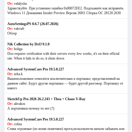
От:
valalysha
Здравствуйте. При установке ошибка 0х80072EE2. Подскажите как исправить.
Windows 11 Домашняя Insider Preview Версия 26H1 Сборка ОС 28120.2630
AutoSettingsPS 0.6.7 (26.07.2026)
От:
valcraft
Обзор
Nik Collection by DxO 9.1.0
От:
boliga
Dxo requires verification with their servers every few weeks, it's on their official
site. When it fails to do so, it shuts down
Advanced SystemCare Pro 19.5.0.227
От:
zeka.k
Вышеизложенное относится исключительно к порташке, представленной на
данном сайте. Будут другие порташки — будет другой разговор. Порташку от
какого
SketchUp Pro 2026 26.2.243 + Thea + Chaos V-Ray
От:
alivakos
А портативки почему-то нет (?).
Advanced SystemCare Pro 19.5.0.227
От:
coliza
Ставя огромные (по моим понятиям) проги,пользователи начали забывать или