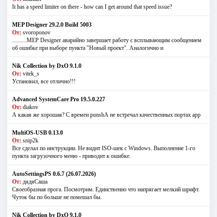
It has a speed limiter on there - how can I get around that speed issue?
MEP Designer 29.2.0 Build 5003
От:
svoroponov
..........MEP Designer аварийно завершает работу с всплывающим сообщением
об ошибке при выборе пункта "Новый проект". Аналогично и
Nik Collection by DxO 9.1.0
От:
vitek_s
Установил, все отлично!!!
Advanced SystemCare Pro 19.5.0.227
От:
diakov
А какая же хорошая? С времен punshА не встречал качественных портах app
MultiOS-USB 0.13.0
От:
snip2k
Все сделал по инструкции. Не видит ISO-шек с Windows. Выполнение 1-го
пункта загрузочного меню - приводит к ошибке.
AutoSettingsPS 0.6.7 (26.07.2026)
От:
дядяСаша
Своеобразная прога. Посмотрим. Единственно что напрягает мелкий шрифт.
Чуток бы по больше не помешал бы.
Nik Collection by DxO 9.1.0