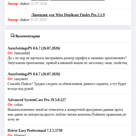
Автор:
diakov
22.07.2026
Лицензия для Wise Duplicate Finder Pro 2.1.9
Автор:
diakov
11.07.2026
Комментарии
AutoSettingsPS 0.6.7 (26.07.2026)
От:
fantomddd
До с их пор не научился настраивать размер шрифта в оконных приложениях?
Запускаешь приложение, правой клавишей мыши по заголовку окна, свойства,
AutoSettingsPS 0.6.7 (26.07.2026)
От:
sanyateee
Спасибо Diakov! Трудно следить за обновлением данного скрипта, а тут будет
всегда под рукой.
Advanced SystemCare Pro 19.5.0.227
От:
coliza
Вышеизложенное мной не относится к конкретной программе,данная прога
мне давно не интересна,просто люблю читать коменты.Поймите правильно,не
хочу не
Driver Easy Professional 7.1.5.5750
От:
khanaa1