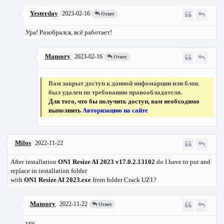
Yesterday
2023-02-16
Ответ
Ура! Разобрался, всё работает!
Mansory
2023-02-16
Ответ
Вам закрыт доступ к данной инфомарции или блок
был удален по требованию правообладателя.
Для того, что бы получить доступ, вам необходимо
выполнить
Авторизацию на сайте
Milos
2022-11-22
After installation
ON1 Resize AI 2023 v17.0.2.13102
do I have to put and
replace in installation folder
with
ON1 Resize AI 2023.exe
from folder Crack UZ1?
Mansory
2022-11-22
Ответ
yes