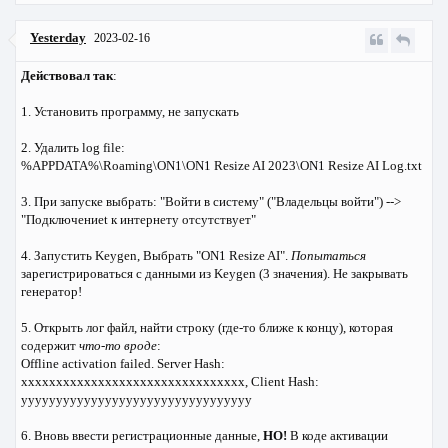
Yesterday
2023-02-16
Действовал так
:
1. Установить программу, не запускать
2. Удалить log file:
%APPDATA%\Roaming\ON1\ON1 Resize AI 2023\ON1 Resize AI Log.txt
3. При запуске выбрать: "Войти в систему" ("Владельцы войти") -->
"Подключениеt к интернету отсутствует"
4. Запустить Keygen, Выбрать "ON1 Resize AI".
Попытаться
зарегистрироваться с данными из Keygen (3 значения). Не закрывать
генератор!
5. Открыть лог файл, найти строку (где-то ближе к концу), которая
содержит
что-то вроде
:
Offline activation failed. Server Hash:
xxxxxxxxxxxxxxxxxxxxxxxxxxxxxxxx, Client Hash:
yyyyyyyyyyyyyyyyyyyyyyyyyyyyyyyyy
6. Вновь ввести регистрационные данные,
НО!
В коде активации