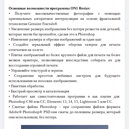
Основные возможности программы ON1 Resize:
• Получите высококачественные фотографии с помощью
оригинальных алгоритмов интерполяции на основе фрактальной
технологии Genuine Fractals®.
• Увеличение размера изображения без потери резкости или деталей,
которые могли бы произойти, сделав это в Photoshop.
• Изменение размера и обрезки изображений за один шаг.
• Создайте зеркальный эффект обертки галереи для печати
отпечатков на холсте.
• Плитка изображений из более крупного файла для печати на более
мелком принтере, позволяющая впоследствии собирать их для
воссоздания огромной печати.
• Управляйте текстурой и зерном.
• Сохранение пресетов любимых настроек для будущего
использования на похожих изображениях.
• Пакетная обработка.
• Быстрый просмотр и каталогизация.
• Работает как самостоятельная программа и как плагин для:
Photoshop CS6 или CC, Elements 13, 14, 15, Lightroom 5 или CC.
• Сжатые файлы Photoshop – при сохранении файлов формата
Adobe® Photoshop® PSD они сжаты до половины размера, который
они использовали, без потерь.