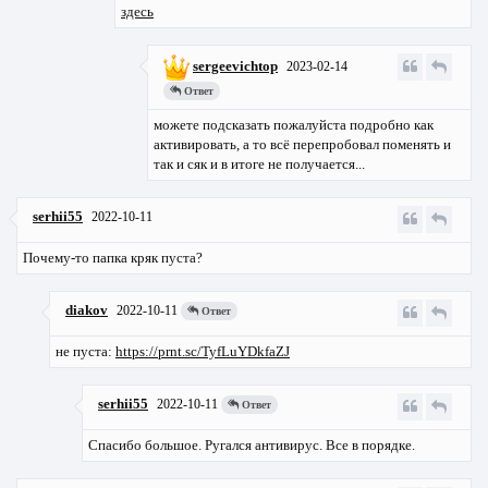
здесь
sergeevichtop
2023-02-14
Ответ
можете подсказать пожалуйста подробно как
активировать, а то всё перепробовал поменять и
так и сяк и в итоге не получается...
serhii55
2022-10-11
Почему-то папка кряк пуста?
diakov
2022-10-11
Ответ
не пуста:
https://prnt.sc/TyfLuYDkfaZJ
serhii55
2022-10-11
Ответ
Спасибо большое. Ругался антивирус. Все в порядке.