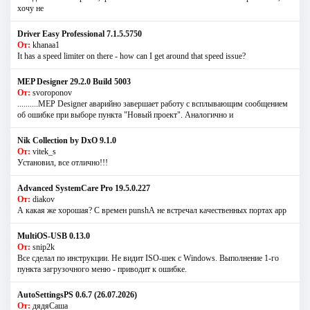
хочу не
Driver Easy Professional 7.1.5.5750
От:
khanaa1
It has a speed limiter on there - how can I get around that speed issue?
MEP Designer 29.2.0 Build 5003
От:
svoroponov
..........MEP Designer аварийно завершает работу с всплывающим сообщением
об ошибке при выборе пункта "Новый проект". Аналогично и
Nik Collection by DxO 9.1.0
От:
vitek_s
Установил, все отлично!!!
Advanced SystemCare Pro 19.5.0.227
От:
diakov
А какая же хорошая? С времен punshА не встречал качественных портах app
MultiOS-USB 0.13.0
От:
snip2k
Все сделал по инструкции. Не видит ISO-шек с Windows. Выполнение 1-го
пункта загрузочного меню - приводит к ошибке.
AutoSettingsPS 0.6.7 (26.07.2026)
От:
дядяСаша