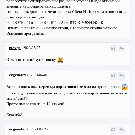
попробуйте активировать еще раз, но на этот раз в коде активации
замените хэш сервера на хэш клиента.
вот эту часть должны заменить на код Client Hash из лога и повторить с
этим кодом активации
26b6897f054f5cc6dc78cd0f111c2fc6:BTCR:M9SH:NC2R
Ничего не понятно... А можно скрин, а то вместо скрина в архиве...
Описание программы.
maxqa
2023-05-27
Отлично, качаю! купил випку
evgenalex1
2023-04-01
Все хорошо кроме перевода
портативной
версии на русский язык!
Кто-нибудь нашел как изменить русский язык в
портативной
версии на
английский?
Программа заявлена на 12 языков!
Спасибо!
evgenalex1
2023-03-25