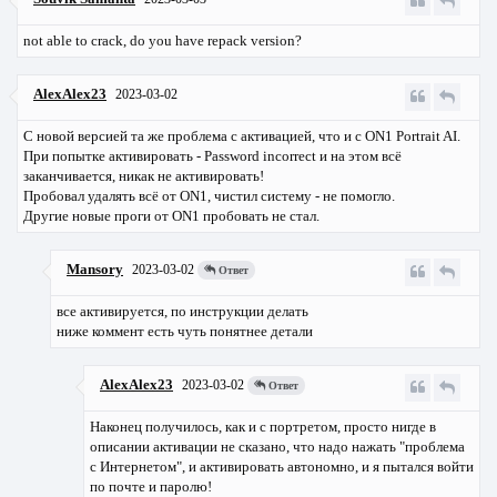
not able to crack, do you have repack version?
AlexAlex23
2023-03-02
С новой версией та же проблема с активацией, что и с ON1 Portrait AI.
При попытке активировать - Password incorrect и на этом всё
заканчивается, никак не активировать!
Пробовал удалять всё от ON1, чистил систему - не помогло.
Другие новые проги от ON1 пробовать не стал.
Mansory
2023-03-02
Ответ
все активируется, по инструкции делать
ниже коммент есть чуть понятнее детали
AlexAlex23
2023-03-02
Ответ
Наконец получилось, как и с портретом, просто нигде в
описании активации не сказано, что надо нажать "проблема
с Интернетом", и активировать автономно, и я пытался войти
по почте и паролю!