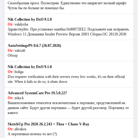
Своеобразная прога. Посмотрим. Единственно что напрягает мелкий шрифт.
Чуток бы по больше не помешал бы.
Nik Collection by DxO 9.1.0
От:
valalysha
Здравствуйте. При установке ошибка 0х80072EE2. Подскажите как исправить.
Windows 11 Домашняя Insider Preview Версия 26H1 Сборка ОС 28120.2630
AutoSettingsPS 0.6.7 (26.07.2026)
От:
valcraft
Обзор
Nik Collection by DxO 9.1.0
От:
boliga
Dxo requires verification with their servers every few weeks, it's on their official
site. When it fails to do so, it shuts down
Advanced SystemCare Pro 19.5.0.227
От:
zeka.k
Вышеизложенное относится исключительно к порташке, представленной на
данном сайте. Будут другие порташки — будет другой разговор. Порташку от
какого
SketchUp Pro 2026 26.2.243 + Thea + Chaos V-Ray
От:
alivakos
А портативки почему-то нет (?).