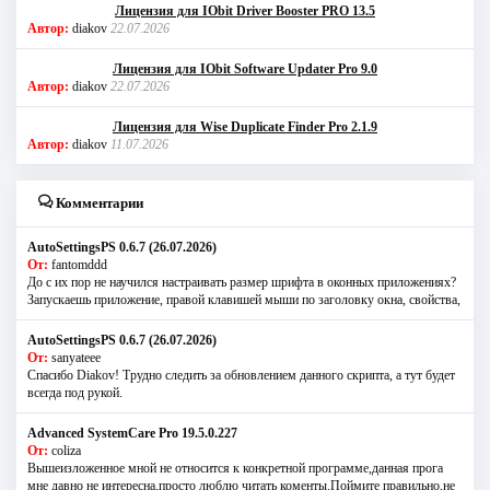
Лицензия для IObit Driver Booster PRO 13.5
Автор:
diakov
22.07.2026
Лицензия для IObit Software Updater Pro 9.0
Автор:
diakov
22.07.2026
Лицензия для Wise Duplicate Finder Pro 2.1.9
Автор:
diakov
11.07.2026
Комментарии
AutoSettingsPS 0.6.7 (26.07.2026)
От:
fantomddd
До с их пор не научился настраивать размер шрифта в оконных приложениях?
Запускаешь приложение, правой клавишей мыши по заголовку окна, свойства,
AutoSettingsPS 0.6.7 (26.07.2026)
От:
sanyateee
Спасибо Diakov! Трудно следить за обновлением данного скрипта, а тут будет
всегда под рукой.
Advanced SystemCare Pro 19.5.0.227
От:
coliza
Вышеизложенное мной не относится к конкретной программе,данная прога
мне давно не интересна,просто люблю читать коменты.Поймите правильно,не