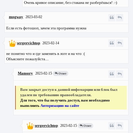
Очень кривое описание, без стакана не разберёшься! :-)
mogway
2023-03-02
Если есть фотошоп, зачем эта программа нужна
sergeevichtop
2023-02-14
не понятно что и где заменять в логе и на что :(
Объясните пожалуйста....
Mansory
2023-02-15
Ответ
Вам закрыт доступ к данной инфомарции или блок был
удален по требованию правообладателя.
Для того, что бы получить доступ, вам необходимо
выполнить
Авторизацию на сайте
sergeevichtop
2023-02-15
Ответ