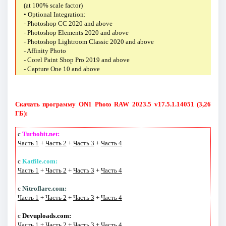
(at 100% scale factor)
• Optional Integration:
- Photoshop CC 2020 and above
- Photoshop Elements 2020 and above
- Photoshop Lightroom Classic 2020 and above
- Affinity Photo
- Corel Paint Shop Pro 2019 and above
- Capture One 10 and above
Скачать программу ON1 Photo RAW 2023.5 v17.5.1.14051 (3,26
ГБ):
с
Turbobit.net:
Часть 1
+
Часть 2
+
Часть 3
+
Часть 4
с
Katfile.com:
Часть 1
+
Часть 2
+
Часть 3
+
Часть 4
с
Nitroflare.com:
Часть 1
+
Часть 2
+
Часть 3
+
Часть 4
с
Devuploads.com:
Часть 1
+
Часть 2
+
Часть 3
+
Часть 4