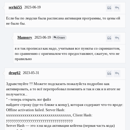
serhii55
2023-06-19
Если бы по людски была расписана активация программы, то цены ей
не было бы.
Mansory
2023-06-19
Ответ
я и так прописал как надо, учитывая все пункты со скриншотом,
по сравнению с оригиналом что предоставляют, сжатую, что не
правильно
drug62
2023-05-31
Здравствуйте !!! Можете подсказать пожалуйста подробно как
активировать, а то всё перепробовал поменять и так и сяк и в итоге не
получается...
" - теперь открыть лог файл
найдите строку (где-то ближе к концу), которая содержит что-то вроде:
Offline activation failed. Server Hash:
xxxxxxxxxxxxxxxxxxxxxxxxxxxxxxxx, Client Hash:
yyyyyyyyyyyyyyyyyyyyyyyyyyyyyyyyy
Server Hash — это хэш кода активации кейгена (первая часть кода)