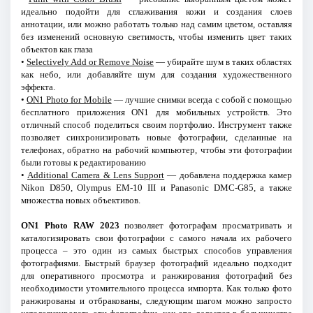
идеально подойти для сглаживания кожи и создания слоев
аннотации, или можно работать только над самим цветом, оставляя
без изменений основную светимость, чтобы изменить цвет таких
объектов как глаза
•
Selectively Add or Remove Noise
— убирайте шум в таких областях
как небо, или добавляйте шум для создания художественного
эффекта.
•
ON1 Photo for Mobile
— лучшие снимки всегда с собой с помощью
бесплатного приложения ON1 для мобильных устройств. Это
отличный способ поделиться своим портфолио. Инструмент также
позволяет синхронизировать новые фотографии, сделанные на
телефонах, обратно на рабочий компьютер, чтобы эти фотографии
были готовы к редактированию
•
Additional Camera & Lens Support
— добавлена поддержка камер
Nikon D850, Olympus EM-10 III и Panasonic DMC-G85, а также
множества новых объективов.
ON1 Photo RAW 2023
позволяет фотографам просматривать и
каталогизировать свои фотографии с самого начала их рабочего
процесса – это один из самых быстрых способов управления
фотографиями. Быстрый браузер фотографий идеально подходит
для оперативного просмотра и ранжирования фотографий без
необходимости утомительного процесса импорта. Как только фото
ранжированы и отбракованы, следующим шагом можно запросто