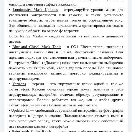
маски для смягчения эффекта наложения.
•
Luminosity Mask Updates
– отрегулируйте уровни маски для
увеличения контрастности или яркости, а также установите
тональную область, чтобы влиять только на определенную зону.
Эти обновления позволяют пользователям ориентироваться только
на нужную область на основе фотографии.
Color Range Masks – создание маски из выбранного диапазона
цветов.
•
Blur and Chisel Mask Tools
– в ON1 Effects теперь включены
инструменты маски Blur и Chisel. Инструмент размытия Blur
идеально подходит для смягчения или размытия маски выборочно.
Инструмент Chisel («Долото») позволяет пользователю выборочно
нажимать или тянуть край, чтобы удалить ореолы. Все эти новые
варианты маскировки являются повторно редактируемыми и
неразрушающими.
•
Versions
– версии – это виртуальные копии одной и той же
фотографии. Каждая созданная версия может включать в себя
неразрушающие настройки, включая обрезку, ретуширование и
корректировки. Версии работают так же, как и любая другая
фотография, не занимая больше места на компьютере
•
Updated UI
— свободный современный интерфейс, где фотография
находится в центре внимания. Пользовательские фильтры имен и
слои упрощают работу, также можно выбрать свой собственный
цвет пользовательского интерфейса
•
Paint with Color Brush
— рисование выбранным цветом может