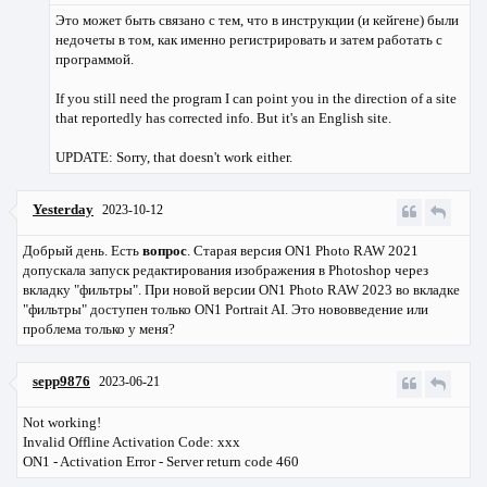
Это может быть связано с тем, что в инструкции (и кейгене) были
недочеты в том, как именно регистрировать и затем работать с
программой.
If you still need the program I can point you in the direction of a site
that reportedly has corrected info. But it's an English site.
UPDATE: Sorry, that doesn't work either.
Yesterday
2023-10-12
Добрый день. Есть
вопрос
. Старая версия ON1 Photo RAW 2021
допускала запуск редактирования изображения в Photoshop через
вкладку "фильтры". При новой версии ON1 Photo RAW 2023 во вкладке
"фильтры" доступен только ON1 Portrait AI. Это нововведение или
проблема только у меня?
sepp9876
2023-06-21
Not working!
Invalid Offline Activation Code: xxx
ON1 - Activation Error - Server return code 460