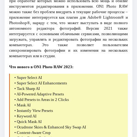
при обработке которых можно использовать всю мощь и обилие
инструментов редактирования в приложении. ON1 Photo RAW
можно также без проблем внедрить в текущие рабочие процессы –
приложение интегрируется как плагин для Adobe® Lightroom® и
Photoshop®, наряду с тем, что может выступать в виде полного
автономного редактора фотографий. Версия 2021 также
интегрируется с основными облачными сервисами, позволяющими
загружать, управлять и редактировать фотографии на нескольких
компьютерах. Это также позволяет пользователям
синхронизировать фотографии и их изменения на нескольких
компьютерах или в студии.
Что нового в ON1 Photo RAW 2023:
• Super Select AI
• Super Select AI Enhancements
• Tack Sharp AI
• AI-Powered Adaptive Presets
• Add Presets to Areas in 2 Clicks
• Mask AI
• Instantly View Presets
• Keyword AI
• Quick Mask AI
• Ocudrone Skies & Enhanced Sky Swap AI
• Content-Aware Crop