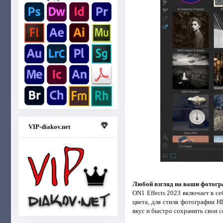
VIP-diakov.net
Любой взгляд на ваши фотог
ON1 Effects 2023 включает в се
цвета, для стиля фотографии 
вкус и быстро сохранить свои 