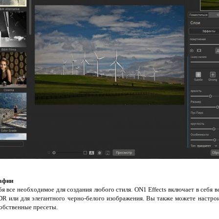
рафии
бя все необходимое для создания любого стиля. ON1 Effects включает в себя в
HDR или для элегантного черно-белого изображения. Вы также можете настро
собственные пресеты.