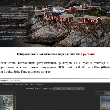
Официальная многоязычная версия, включая
русский
себя сотни встроенных фотоэффектов, фильтров, LUT, границ, текстур и 
Программа включает самые популярные HDR Look, B & W, Lens Blur (tilt-shif
lm Looks, Split Tone и многое другое.