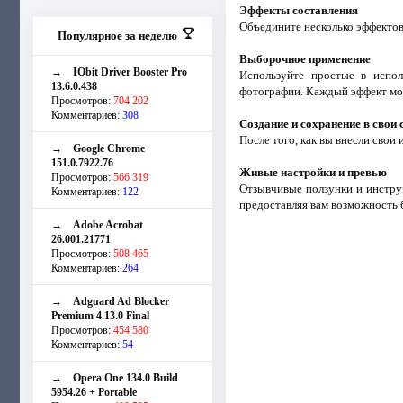
Эффекты составления
Объедините несколько эффектов,
Популярное за неделю
Выборочное применение
→
IObit Driver Booster Pro
Используйте простые в испо
13.6.0.438
фотографии. Каждый эффект мож
Просмотров:
704 202
Комментариев:
308
Создание и сохранение в свои
После того, как вы внесли сво
→
Google Chrome
151.0.7922.76
Живые настройки и превью
Просмотров:
566 319
Отзывчивые ползунки и инстру
Комментариев:
122
предоставляя вам возможность 
→
Adobe Acrobat
26.001.21771
Просмотров:
508 465
Комментариев:
264
→
Adguard Ad Blocker
Premium 4.13.0 Final
Просмотров:
454 580
Комментариев:
54
→
Opera One 134.0 Build
5954.26 + Portable