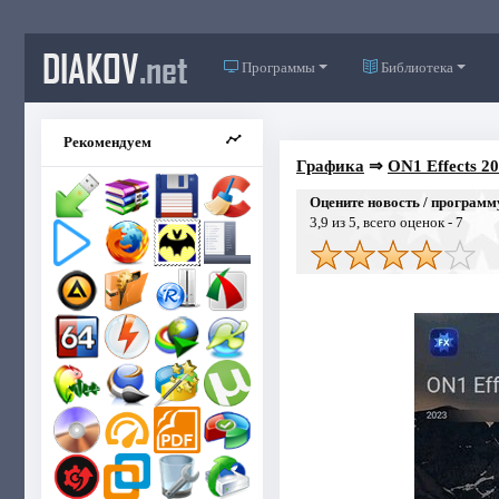
DIAKOV
.net
Программы
Библиотека
Рекомендуем
Графика
⇒
ON1 Effects 20
Оцените новость / программ
3,9
из 5, всего оценок -
7