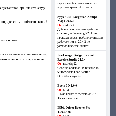
переставал бы скачивать через
короткое время. А то не раз
едустановок, границ и текстур.
Sygic GPS Navigation &amp;
Maps 26.4.2
 определенные области вашей
От:
viktor58
Добрый день, на сяоми работает
отлично, на Samsung S24 Ultra,
прошлая версия работала,теперь не
ступа позже.
работает, новая 26.4.2 не
устанавливается. пишет,
ра не оставались неизменными,
Blackmagic Design DaVinci
овки легко найти и применить.
Resolve Studio 21.0.4
От:
nickolay22
Спасибо большое! В течение 15
минут скачал обе части с
https://filespayouts
Boom 3D 2.0.0
От:
KiM
Please update to the version 2.3.0
Thanks in advance!
IObit Driver Booster Pro
13.6.0.438