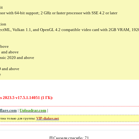
it
or with 64-bit support; 2 GHz or faster processor with SSE 4.2 or later
tion
irectML, Vulkan 1.1, and OpenGL 4.2 compatible video card with 2GB VRAM, 192
above
0 and above
ssic 2020 and above
9 and above
e
 2023.5 v17.5.1.14051 (1 ГБ):
flare.com
|
Uploadrar.com
|
упна только для группы:
VIP-diakov.net
Сказали спасибо: 71