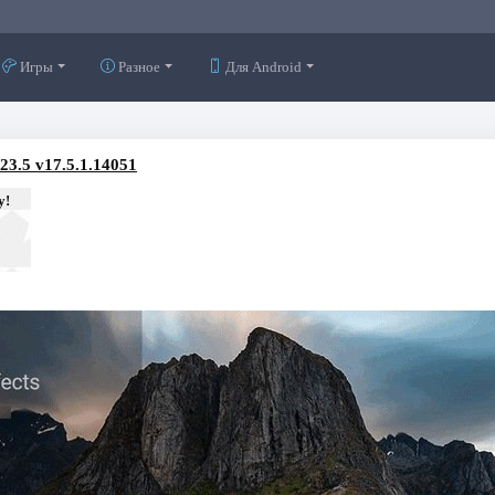
Игры
Разное
Для Android
23.5 v17.5.1.14051
у!