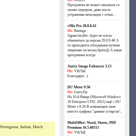
От:
oven19
Программа не может связаться со
своим сервером, даже после
устранения неполадок с сетью...
vMix Pro 28.0.0.42
От:
Bazinga
Здравствуйте, будет не плохо
обновиться до версии 29.0.0.48 А
то приходится обходными путями
лицензию на месяц брать))) А ваши
программы всегда
Aiarty Image Enhancer 3.13
От:
VlfrTall
Благодарю. :)
DU Meter 9.50
От:
GarryZin
На 10-й Винде (Microsoft Windows
10 Enterprise LTSC 2021) ещё с DU
Meter v.9.20 В плавающем окне
вместо графика "данные устарели",
MobiOffice: Word, Sheets, PDF
Portuguese, Italian, Dutch
Premium 16.5.60515
От:
VlfrTall