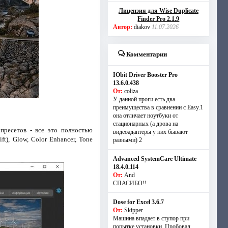
Лицензия для Wise Duplicate
Finder Pro 2.1.9
Автор:
diakov
11.07.2026
Комментарии
IObit Driver Booster Pro
13.6.0.438
От:
coliza
У данной проги есть два
преимущества в сравнении с Easy.1
она отличает ноутбуки от
стационарных (а дрова на
пресетов - все это полностью
видеоадаптеры у них бывают
t), Glow, Color Enhancer, Tone
разными) 2
Advanced SystemCare Ultimate
18.4.0.114
От:
And
СПАСИБО!!
Dose for Excel 3.6.7
От:
Skipper
Машина впадает в ступор при
попытке установки. Пробовал