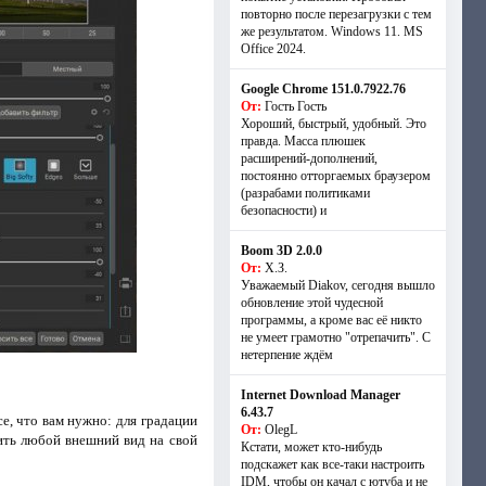
повторно после перезагрузки с тем
же результатом. Windows 11. MS
Offiсe 2024.
Google Chrome 151.0.7922.76
От:
Гость Гость
Хороший, быстрый, удобный. Это
правда. Масса плюшек
расширений-дополнений,
постоянно отторгаемых браузером
(разрабами политиками
безопасности) и
Boom 3D 2.0.0
От:
Х.З.
Уважаемый Diakov, сегодня вышло
обновление этой чудесной
программы, а кроме вас её никто
не умеет грамотно "отрепачить". С
нетерпение ждём
Internet Download Manager
6.43.7
се, что вам нужно: для градации
От:
OlegL
ить любой внешний вид на свой
Кстати, может кто-нибудь
подскажет как все-таки настроить
IDM, чтобы он качал с ютуба и не