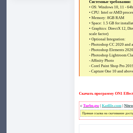
Системные требования:
• OS: Windows 10, 11 - 64b
• CPU: Intel or AMD process
• Memory: 8GB RAM
• Space: 1.5 GB for installa
• Graphics: DirectX 12, D
scale factor)
• Optional Integration:
- Photoshop CC 2020 and 
- Photoshop Elements 202
- Photoshop Lightroom Cla
- Affinity Photo
- Corel Paint Shop Pro 201
- Capture One 10 and abov
Скачать программу ON1 Effects
с
Turbo.pw
|
Katfile.com
|
Nitro
Прямая ссылка на скачивание дост