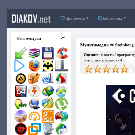
DIAKOV
.net
Программы
Библиотека
Рекомендуем
Мультимедиа
⇒
Steinberg
Оцените новость / программ
5
из 5, всего оценок -
4