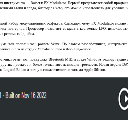
ых инструмента — Raiser и FX Modulator. Первый представляет собой продви
чениями атаки и спада, благодаря чему его можно использовать для увеличен
ьшой набор модуляционных эффектов, благодаря чему FX Modulator можно и
ских паттернов. Процессор позволяет создавать кастомные LFO, использова
ь в режиме сайдчейна.
ументов пополнилась роялем Verve. По словам разработчиков, инструмент
записанного на студии Yamaha Studios в Лос-Анджелесе.
отчики отмечают поддержку Bluetooth MIDI в среде Windows, экспорт аудио
з других проектов и более точная автоматизация громкости. Новая версия 
 Logical Editor и полную совместимость с чипами Apple Silicon.