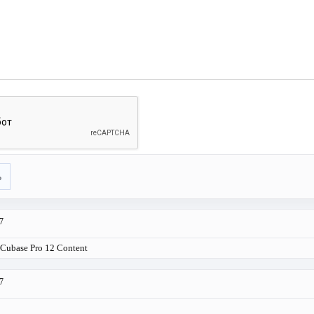
ь
7
 Cubase Pro 12 Content
7