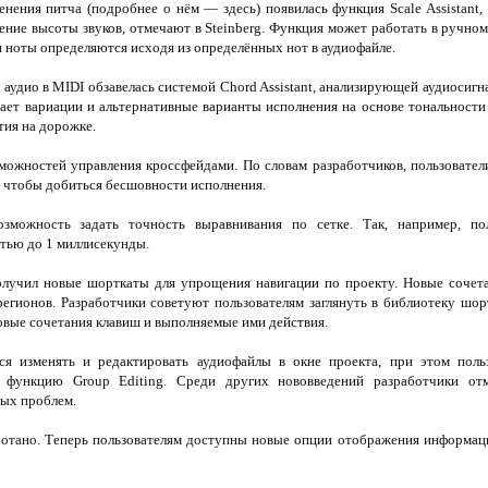
енения питча (подробнее о нём — здесь) появилась функция Scale Assistant
ние высоты звуков, отмечают в Steinberg. Функция может работать в ручно
и ноты определяются исходя из определённых нот в аудиофайле.
аудио в MIDI обзавелась системой Chord Assistant, анализирующей аудиосигн
ает вариации и альтернативные варианты исполнения на основе тональности
тия на дорожке.
ожностей управления кроссфейдами. По словам разработчиков, пользователи
 чтобы добиться бесшовности исполнения.
зможность задать точность выравнивания по сетке. Так, например, по
стью до 1 миллисекунды.
олучил новые шорткаты для упрощения навигации по проекту. Новые сочет
регионов. Разработчики советуют пользователям заглянуть в библиотеку шор
овые сочетания клавиш и выполняемые ими действия.
ся изменять и редактировать аудиофайлы в окне проекта, при этом поль
з функцию Group Editing. Среди других нововведений разработчики о
вых проблем.
ботано. Теперь пользователям доступны новые опции отображения информац