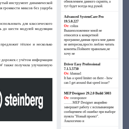
обновлением данного скрипта, а
нутый инструмент динамической
тут будет всегда под рукой.
ия громкости миксов без ущерба
Advanced SystemCare Pro
19.5.0.227
спользовать для классического
От:
coliza
ть до шести модулей модуляции
Вышеизложенное мной не
относится к конкретной
программе,данная прога мне давно
 предложит тёплое и несколько
не интересна,просто люблю читать
коменты.Поймите правильно,не
хочу не
 с дорожек с учётом информации
Driver Easy Professional
DAW также получила улучшенную
7.1.5.5750
От:
khanaa1
It has a speed limiter on there - how
can I get around that speed issue?
MEP Designer 29.2.0 Build 5003
От:
svoroponov
..........MEP Designer аварийно
завершает работу с всплывающим
сообщением об ошибке при выборе
пункта "Новый проект".
Аналогично и