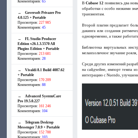
Комментариев:
65
В
Cubase 12
появились два нов
обработки с особо низкими зна
→
Goversoft Privazer Pro
транзиентам.
4.0.125 + Portable
Просмотров:
227 985
Второй плагин предлагает бол
Комментариев:
45
дакинга или создания ритмиче
одновременно, а также работат
→
FL Studio Producer
Edition v26.1.3.5570 All
Библиотека виртуальных инстр
Plugins Edition + Portable
меланхоличное звучание рояля, 
Просмотров:
213 681
Комментариев:
28
Среди других изменений разраб
на сайдчейне, импорт темпа и
→
Vivaldi 8.1 Build 4087.62
+ Portable
интеграцию с Nuendo, улучшения
Просмотров:
170 209
Комментариев:
88
→
Advanced SystemCare
Pro 19.5.0.227
Просмотров:
161 246
Комментариев:
104
→
Telegram Desktop
Messenger 7.0.9 + Portable
Просмотров:
152 788
Комментариев:
103