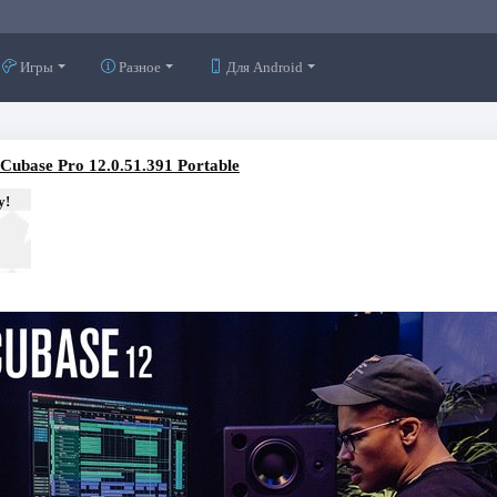
Игры
Разное
Для Android
 Cubase Pro 12.0.51.391 Portable
у!