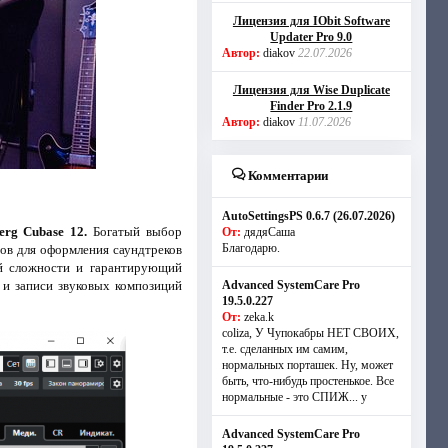
Лицензия для IObit Software
Updater Pro 9.0
Автор:
diakov
22.07.2026
Лицензия для Wise Duplicate
Finder Pro 2.1.9
Автор:
diakov
11.07.2026
Комментарии
AutoSettingsPS 0.6.7 (26.07.2026)
berg Cubase 12.
Богатый выбор
От:
дядяСаша
Благодарю.
ов для оформления саундтреков
ой сложности и гарантирующий
 и записи звуковых композиций
Advanced SystemCare Pro
19.5.0.227
От:
zeka.k
coliza, У Чупокабры НЕТ СВОИХ,
т.е. сделанных им самим,
нормальных порташек. Ну, может
быть, что-нибудь простенькое. Все
нормальные - это СПИЖ... у
Advanced SystemCare Pro