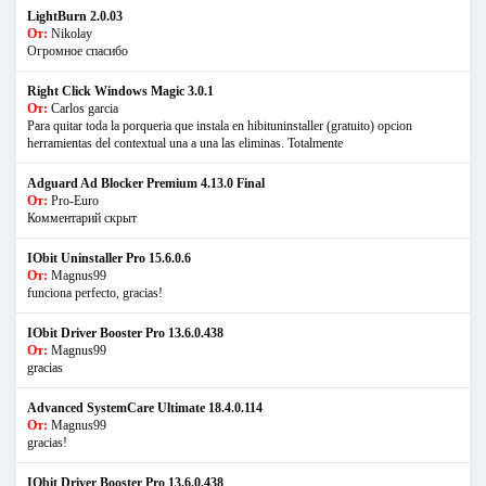
LightBurn 2.0.03
От:
Nikolay
Огромное спасибо
Right Click Windows Magic 3.0.1
От:
Carlos garcia
Para quitar toda la porqueria que instala en hibituninstaller (gratuito) opcion
herramientas del contextual una a una las eliminas. Totalmente
Adguard Ad Blocker Premium 4.13.0 Final
От:
Pro-Euro
Комментарий скрыт
IObit Uninstaller Pro 15.6.0.6
От:
Magnus99
funciona perfecto, gracias!
IObit Driver Booster Pro 13.6.0.438
От:
Magnus99
gracias
Advanced SystemCare Ultimate 18.4.0.114
От:
Magnus99
gracias!
IObit Driver Booster Pro 13.6.0.438