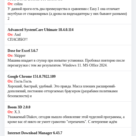
От:
coliza
У данной проги есть два преимущества в сравнении с Easy.1 она отличает
ноутбуки от стационарных (а дрова на видеоадаптеры у них бывают разными)
2
Advanced SystemCare Ultimate 18.4.0.114
От:
And
СПАСИБО!!
Dose for Excel 3.6.7
От:
Skipper
Машина впадает в ступор при попытке установки. Пробовал повторно после
перезагрузки с тем же результатом. Windows 11. MS Offiсe 2024.
Google Chrome 151.0.7922.109
От:
Гость Гость
Хороший, быстрый, удобный. Это правда. Масса плюшек расширений-
дополнений, постоянно отторгаемых браузером (разрабами политиками
безопасности) и
Boom 3D 2.0.0
От:
Х.З.
Уважаемый Diakov, сегодня вышло обновление этой чудесной программы, а
кроме вас её никто не умеет грамотно "отрепачить". С нетерпение ждём
Internet Download Manager 6.43.7