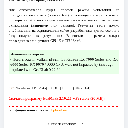
Для оверклокеров будет полезен режим испытания на
принудительный отказ (burn-in test), с помощью которого можно
проверить стабильность графической платы и возможность системы
охлаждения (например при разгоне). Результат теста можно
опубликовать на официальном сайте разработчика для занесения в
базу полученных результатов. В состав программы входят
последние версии утилит GPU-Z и GPU Shark.
Изменения в версии:
- fixed a bug in Vulkan plugin for Radeon RX 7000 Series and RX
6000 Series. RX 9070 / 9060 GPUs were not impacted by this bug.
- updated with GeeXLab 0.66.2 libs.
ОС:
Windows XP | Vista| 7| 8| 8.1| 10 | 11 (x86 / x64)
Скачать программу FurMark 2.10.2.0 + Portable (30 МБ):
с
Официального сайта
|
Upload.ee
Сказали спасибо: 117