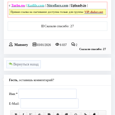
с
Turbo.pw
|
Katfile.com
|
Nitroflare.com
|
Uploady.io
|
Прямая ссылка на скачивание доступна только для группы:
VIP-diakov.net
Сказали спасибо: 27
Mansory
03/01/2026
6 037
2
Сказали спасибо: 27
Вернуться назад
Гость
, оставишь комментарий?
Имя:
*
E-Mail: