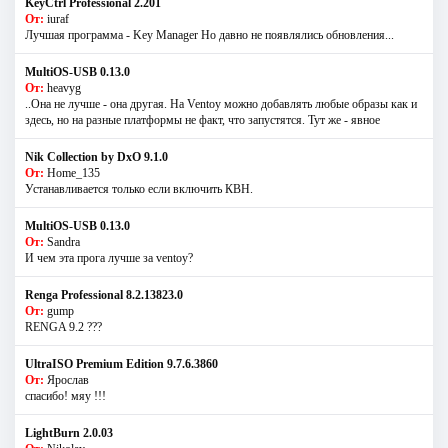
KeyCtrl Professional 2.201
От:
iuraf
Лучшая программа - Key Manager Но давно не появлялись обновления...
MultiOS-USB 0.13.0
От:
heavyg
..Она не лучше - она другая. На Ventoy можно добавлять любые образы как и
здесь, но на разные платформы не факт, что запустятся. Тут же - явное
Nik Collection by DxO 9.1.0
От:
Home_135
Устанавливается только если включить КВН.
MultiOS-USB 0.13.0
От:
Sandra
И чем эта прога лучше за ventoy?
Renga Professional 8.2.13823.0
От:
gump
RENGA 9.2 ???
UltraISO Premium Edition 9.7.6.3860
От:
Ярослав
спасибо! мяу !!!
LightBurn 2.0.03