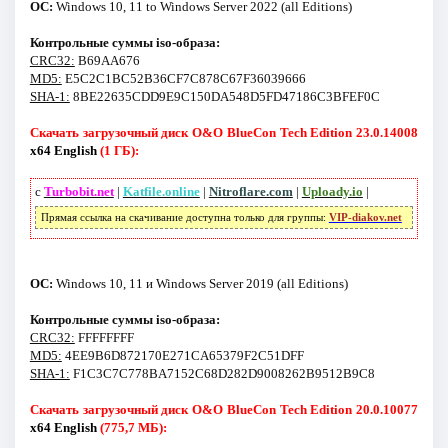
ОС:
Windows 10, 11 to Windows Server 2022 (all Editions)
Контрольные суммы iso-образа:
CRC32:
B69AA676
MD5:
E5C2C1BC52B36CF7C878C67F36039666
SHA-1:
8BE22635CDD9E9C150DA548D5FD47186C3BFEF0C
Скачать загрузочный диск O&O BlueCon Tech Edition 23.0.14008
x64 English
(1 ГБ):
с
Turbobit.net
|
Katfile.online
|
Nitroflare.com
|
Uploady.io
|
Прямая ссылка на скачивание доступна только для группы:
VIP-diakov.net
ОС:
Windows 10, 11 и Windows Server 2019 (all Editions)
Контрольные суммы iso-образа:
CRC32:
FFFFFFFF
MD5:
4EE9B6D872170E271CA65379F2C51DFF
SHA-1:
F1C3C7C778BA7152C68D282D9008262B9512B9C8
Скачать загрузочный диск O&O BlueCon Tech Edition 20.0.10077
x64 English
(775,7 МБ):