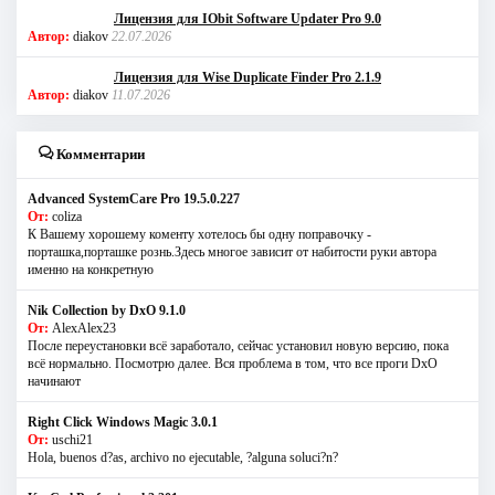
Лицензия для IObit Software Updater Pro 9.0
Автор:
diakov
22.07.2026
Лицензия для Wise Duplicate Finder Pro 2.1.9
Автор:
diakov
11.07.2026
Комментарии
Advanced SystemCare Pro 19.5.0.227
От:
coliza
К Вашему хорошему коменту хотелось бы одну поправочку -
порташка,порташке рознь.Здесь многое зависит от набитости руки автора
именно на конкретную
Nik Collection by DxO 9.1.0
От:
AlexAlex23
После переустановки всё заработало, сейчас установил новую версию, пока
всё нормально. Посмотрю далее. Вся проблема в том, что все проги DxO
начинают
Right Click Windows Magic 3.0.1
От:
uschi21
Hola, buenos d?as, archivo no ejecutable, ?alguna soluci?n?