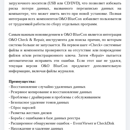
загрузочного носителя (USB или CD/DVD), что позволяет избежать
риска потери данных, вызванного перезаписью данных на
компьютере, что может иметь место при новой установке. Полная
интеграция всех компонентов O&O BlueCon избавляет пользователя
от трудоемкой работы по сбору отдельных программ.
Самым важным нововведением в O&O BlueCon является интеграция
O&O Check & Repair, инструмента для поиска причин, по которым
система больше не запускается. На первом шаге «Check» системные
файлы и компоненты проверяются на отсутствие или повреждение
файлов и/или регистрационного ключа. Затем «Repair» пытается
автоматически исправить эти ошибки. Если этот шаг не удался,
текущая версия O&O BlueCon предлагает дополнительную
информацию, включая файлы журналов.
Преимущества:
- Восстановление случайно удаленных данных
- Резервное копирование и восстановление данных
- Проблемы с драйверами и проблемы с обслуживанием
- Безопасное удаление томов данных
- Сброс паролей
- Разметка жестких дисков
- Борьба с ошибками в базе данных реестра
- Расширенное обнаружение ошибок – EventViewer и CheckDisk
- Нахождение и удаление данных