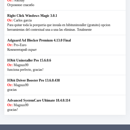
От:
Nikolay
Огромное спасибо
Right Click Windows Magic 3.0.1
От:
Carlos garcia
Para quitar toda la porqueria que instala en hibituninstaller (gratuito) opcion
herramientas del contextual una a una las eliminas. Totalmente
Adguard Ad Blocker Premium 4.13.0 Final
От:
Pro-Euro
Комментарий скрыт
IObit Uninstaller Pro 15.6.0.6
От:
Magnus99
funciona perfecto, gracias!
IObit Driver Booster Pro 13.6.0.438
От:
Magnus99
gracias
Advanced SystemCare Ultimate 18.4.0.114
От:
Magnus99
gracias!