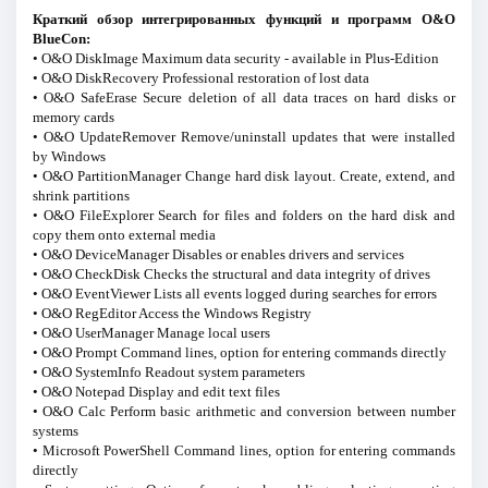
Краткий обзор интегрированных функций и программ O&O
BlueCon:
• O&O DiskImage Maximum data security - available in Plus-Edition
• O&O DiskRecovery Professional restoration of lost data
• O&O SafeErase Secure deletion of all data traces on hard disks or
memory cards
• O&O UpdateRemover Remove/uninstall updates that were installed
by Windows
• O&O PartitionManager Change hard disk layout. Create, extend, and
shrink partitions
• O&O FileExplorer Search for files and folders on the hard disk and
copy them onto external media
• O&O DeviceManager Disables or enables drivers and services
• O&O CheckDisk Checks the structural and data integrity of drives
• O&O EventViewer Lists all events logged during searches for errors
• O&O RegEditor Access the Windows Registry
• O&O UserManager Manage local users
• O&O Prompt Command lines, option for entering commands directly
• O&O SystemInfo Readout system parameters
• O&O Notepad Display and edit text files
• O&O Calc Perform basic arithmetic and conversion between number
systems
• Microsoft PowerShell Command lines, option for entering commands
directly