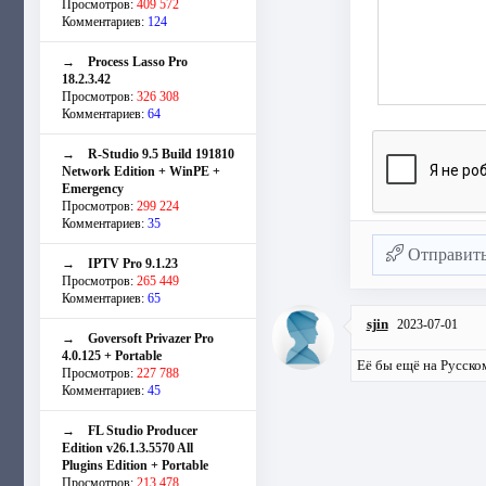
Просмотров:
409 572
Комментариев:
124
→
Process Lasso Pro
18.2.3.42
Просмотров:
326 308
Комментариев:
64
→
R-Studio 9.5 Build 191810
Network Edition + WinPE +
Emergency
Просмотров:
299 224
Комментариев:
35
Отправит
→
IPTV Pro 9.1.23
Просмотров:
265 449
Комментариев:
65
sjin
2023-07-01
→
Goversoft Privazer Pro
4.0.125 + Portable
Её бы ещё на Русском
Просмотров:
227 788
Комментариев:
45
→
FL Studio Producer
Edition v26.1.3.5570 All
Plugins Edition + Portable
Просмотров:
213 478