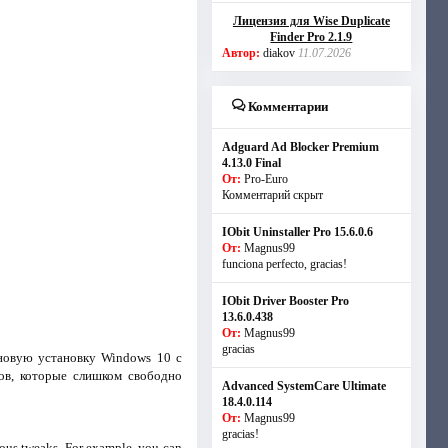
Лицензия для Wise Duplicate
Finder Pro 2.1.9
Автор:
diakov
11.07.2026
Комментарии
Adguard Ad Blocker Premium
4.13.0 Final
От:
Pro-Euro
Комментарий скрыт
IObit Uninstaller Pro 15.6.0.6
От:
Magnus99
funciona perfecto, gracias!
IObit Driver Booster Pro
13.6.0.438
От:
Magnus99
gracias
 новую установку Windows 10 с
ов, которые слишком свободно
Advanced SystemCare Ultimate
18.4.0.114
От:
Magnus99
gracias!
ious tweaks. For example, you can