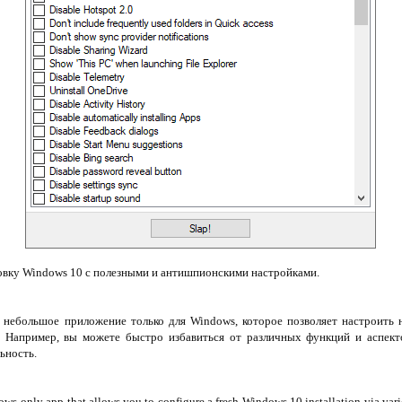
овку Windows 10 с полезными и антишпионскими настройками.
 небольшое приложение только для Windows, которое позволяет настроить
 Например, вы можете быстро избавиться от различных функций и аспект
ьность.
dows-only app that allows you to configure a fresh Windows 10 installation via var