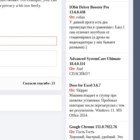
 privacy a bit too freely.
IObit Driver Booster Pro
13.6.0.438
От:
coliza
У данной проги есть два
преимущества в сравнении с Easy.1
она отличает ноутбуки от
стационарных (а дрова на
видеоадаптеры у них бывают
разными) 2
Advanced SystemCare Ultimate
18.4.0.114
От:
And
СПАСИБО!!
Сказали спасибо: 21
Dose for Excel 3.6.7
От:
Skipper
Машина впадает в ступор при
попытке установки. Пробовал
повторно после перезагрузки с тем
же результатом. Windows 11. MS
Offiсe 2024.
Google Chrome 151.0.7922.76
От:
Гость Гость
Хороший, быстрый, удобный. Это