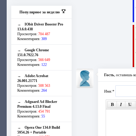
Популярное за неделю
→
IObit Driver Booster Pro
13.6.0.438
Просмотров:
704 487
Комментариев:
309
→
Google Chrome
151.0.7922.76
Просмотров:
566 649
Комментариев:
122
Гость
, оставишь 
→
Adobe Acrobat
26.001.21771
Просмотров:
508 563
Комментариев:
264
Имя:
*
→
Adguard Ad Blocker
Premium 4.13.0 Final
Просмотров:
454 791
Комментариев:
55
→
Opera One 134.0 Build
5954.26 + Portable