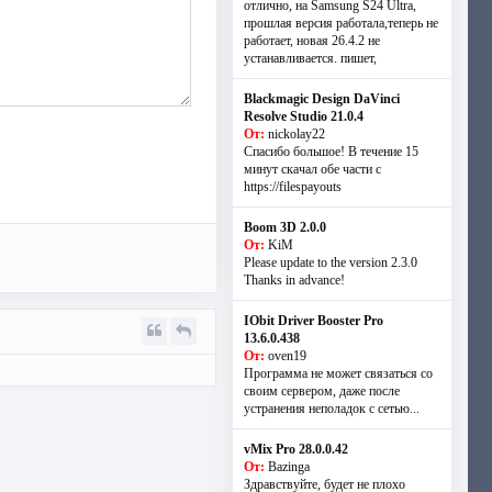
отлично, на Samsung S24 Ultra,
прошлая версия работала,теперь не
работает, новая 26.4.2 не
устанавливается. пишет,
Blackmagic Design DaVinci
Resolve Studio 21.0.4
От:
nickolay22
Спасибо большое! В течение 15
минут скачал обе части с
https://filespayouts
Boom 3D 2.0.0
От:
KiM
Please update to the version 2.3.0
Thanks in advance!
IObit Driver Booster Pro
13.6.0.438
От:
oven19
Программа не может связаться со
своим сервером, даже после
устранения неполадок с сетью...
vMix Pro 28.0.0.42
От:
Bazinga
Здравствуйте, будет не плохо