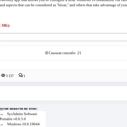
 and aspects that can be considered as "bloat," and others that take advantage of your
1 МБ):
Сказали спасибо: 21
3 157
1
ругие новости по теме:
→
SysAdmin Software
Portable v0.6.5.0
→
Windows 10.0.19044