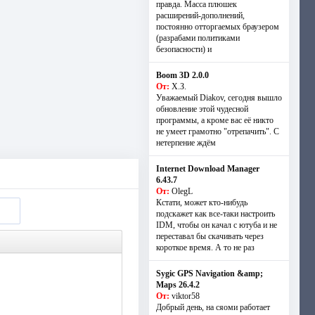
правда. Масса плюшек
расширений-дополнений,
постоянно отторгаемых браузером
(разрабами политиками
безопасности) и
Boom 3D 2.0.0
От:
Х.З.
Уважаемый Diakov, сегодня вышло
обновление этой чудесной
программы, а кроме вас её никто
не умеет грамотно "отрепачить". С
нетерпение ждём
Internet Download Manager
6.43.7
От:
OlegL
Кстати, может кто-нибудь
подскажет как все-таки настроить
IDM, чтобы он качал с ютуба и не
переставал бы скачивать через
короткое время. А то не раз
Sygic GPS Navigation &amp;
Maps 26.4.2
От:
viktor58
Добрый день, на сяоми работает