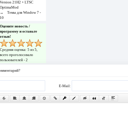
Version 21H2 + LTSC
OptimaMod
→
Темы для Window 7 -
10
Оцените новость /
программу и оставьте
отзыв!
Средняя оценка:
5
из 5,
всего проголосовало
пользователей -
2
комментарий?
E-Mail: