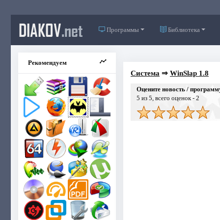
DIAKOV
.net
Программы
Библиотека
Рекомендуем
Система
⇒
WinSlap 1.8
Оцените новость / программ
5
из 5, всего оценок -
2