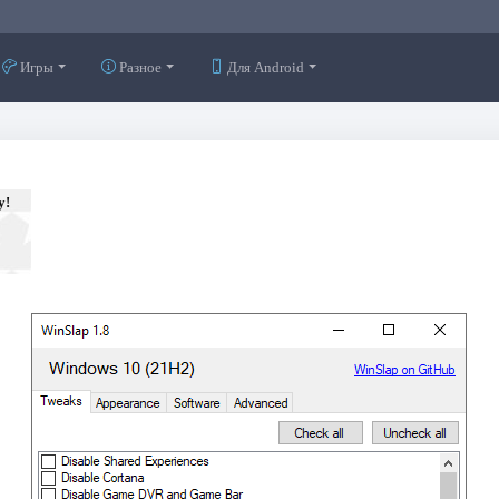
Игры
Разное
Для Android
у!