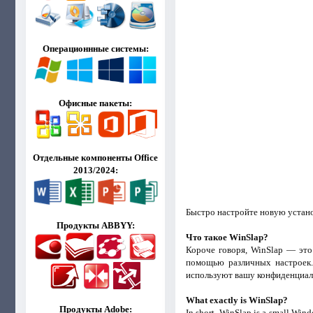
Операционнные системы:
Офисные пакеты:
Отдельные компоненты Office
2013/2024:
Быстро настройте новую устан
Продукты ABBYY:
Что такое WinSlap?
Короче говоря, WinSlap — это
помощью различных настроек.
используют вашу конфиденциал
What exactly is WinSlap?
Продукты Adobe:
In short, WinSlap is a small Win