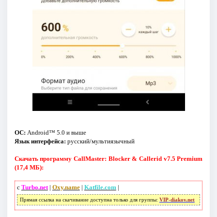
ОС:
Android™ 5.0 и выше
Язык интерфейса:
русский/мультиязычный
Скачать программу CallMaster: Blocker & Callerid v7.5 Premium
(17,4 МБ):
с
Turbo.net
|
Oxy.name
|
Katfile.com
|
Прямая ссылка на скачивание доступна только для группы:
VIP-diakov.net