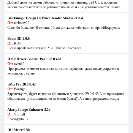
Добрый день, на сяоми работает отлично, на Samsung S24 Ultra, прошлая
версия работала,теперь не работает, новая 26.4.2 не устанавливается. пишет,
Blackmagic Design DaVinci Resolve Studio 21.0.4
От:
nickolay22
Спасибо большое! В течение 15 минут скачал обе части с https://filespayouts
Boom 3D 2.0.0
От:
KiM
Please update to the version 2.3.0 Thanks in advance!
IObit Driver Booster Pro 13.6.0.438
От:
oven19
Программа не может связаться со своим сервером, даже после устранения
неполадок с сетью...
vMix Pro 28.0.0.42
От:
Bazinga
Здравствуйте, будет не плохо обновиться до версии 29.0.0.48 А то приходится
обходными путями лицензию на месяц брать))) А ваши программы всегда
Aiarty Image Enhancer 3.13
От:
VlfrTall
Благодарю. :)
DU Meter 9.50