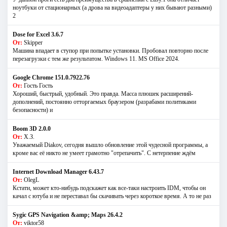
ноутбуки от стационарных (а дрова на видеоадаптеры у них бывают разными)
2
Dose for Excel 3.6.7
От:
Skipper
Машина впадает в ступор при попытке установки. Пробовал повторно после
перезагрузки с тем же результатом. Windows 11. MS Offiсe 2024.
Google Chrome 151.0.7922.76
От:
Гость Гость
Хороший, быстрый, удобный. Это правда. Масса плюшек расширений-
дополнений, постоянно отторгаемых браузером (разрабами политиками
безопасности) и
Boom 3D 2.0.0
От:
Х.З.
Уважаемый Diakov, сегодня вышло обновление этой чудесной программы, а
кроме вас её никто не умеет грамотно "отрепачить". С нетерпение ждём
Internet Download Manager 6.43.7
От:
OlegL
Кстати, может кто-нибудь подскажет как все-таки настроить IDM, чтобы он
качал с ютуба и не переставал бы скачивать через короткое время. А то не раз
Sygic GPS Navigation &amp; Maps 26.4.2
От:
viktor58