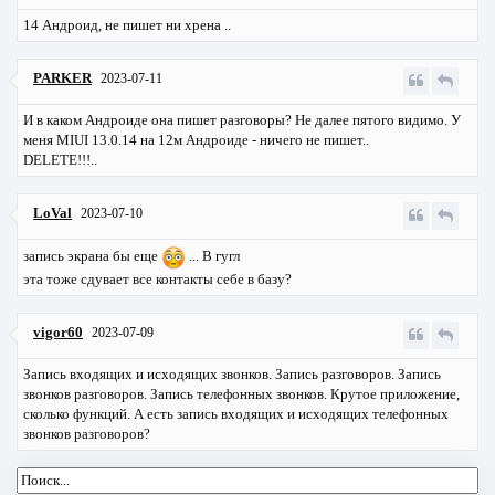
14 Андроид, не пишет ни хрена ..
PARKER
2023-07-11
И в каком Андроиде она пишет разговоры? Не далее пятого видимо. У
меня MIUI 13.0.14 на 12м Андроиде - ничего не пишет..
DELETE!!!..
LoVal
2023-07-10
запись экрана бы еще
... В гугл
эта тоже сдувает все контакты себе в базу?
vigor60
2023-07-09
Запись входящих и исходящих звонков. Запись разговоров. Запись
звонков разговоров. Запись телефонных звонков. Крутое приложение,
сколько функций. А есть запись входящих и исходящих телефонных
звонков разговоров?