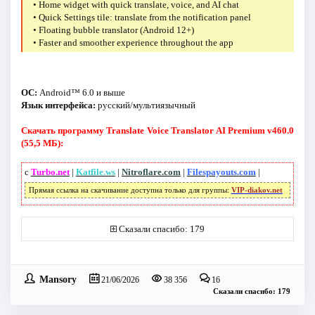
• Home widget with quick translate, voice, and AI chat
• Quick Settings tile: translate from the notification panel
• Floating bubble translator (Android 12+)
• Faster and smoother experience throughout the app
ОС:
Android™ 6.0 и выше
Язык интерфейса:
русский/мультиязычный
Скачать программу Translate Voice Translator AI Premium v460.0
(55,5 МБ):
с
Turbo.net
|
Katfile.ws
|
Nitroflare.com
|
Filespayouts.com
|
Прямая ссылка на скачивание доступна только для группы:
VIP-diakov.net
Сказали спасибо: 179
Mansory
21/06/2026
38 356
16
Сказали спасибо: 179