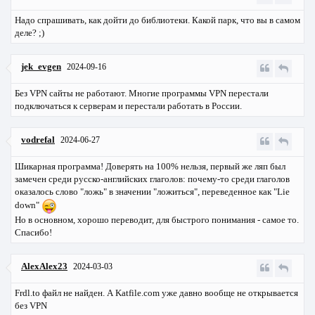
Надо спрашивать, как дойти до библиотеки. Какой парк, что вы в самом
деле? ;)
jek_evgen
2024-09-16
Без VPN сайты не работают. Многие программы VPN перестали
подключаться к серверам и перестали работать в России.
vodrefal
2024-06-27
Шикарная программа! Доверять на 100% нельзя, первый же ляп был
замечен среди русско-английских глаголов: почему-то среди глаголов
оказалось слово "ложь" в значении "ложиться", переведенное как "Lie
down"
Но в основном, хорошо переводит, для быстрого понимания - самое то.
Спасибо!
AlexAlex23
2024-03-03
Frdl.to файл не найден. А Katfile.com уже давно вообще не открывается
без VPN