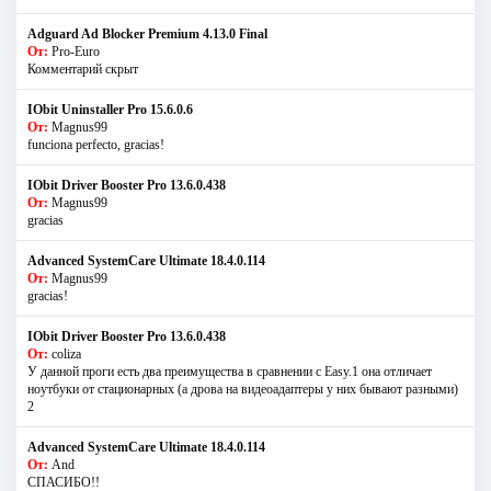
Adguard Ad Blocker Premium 4.13.0 Final
От:
Pro-Euro
Комментарий скрыт
IObit Uninstaller Pro 15.6.0.6
От:
Magnus99
funciona perfecto, gracias!
IObit Driver Booster Pro 13.6.0.438
От:
Magnus99
gracias
Advanced SystemCare Ultimate 18.4.0.114
От:
Magnus99
gracias!
IObit Driver Booster Pro 13.6.0.438
От:
coliza
У данной проги есть два преимущества в сравнении с Easy.1 она отличает
ноутбуки от стационарных (а дрова на видеоадаптеры у них бывают разными)
2
Advanced SystemCare Ultimate 18.4.0.114
От:
And
СПАСИБО!!