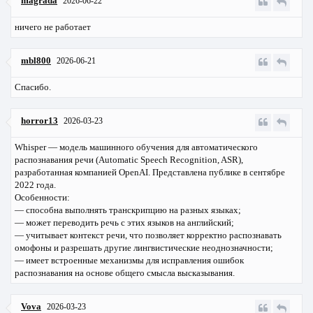
magrada
2026-06-22
ничего не работает
mbl800
2026-06-21
Спасибо.
horror13
2026-03-23
Whisper — модель машинного обучения для автоматического
распознавания речи (Automatic Speech Recognition, ASR),
разработанная компанией OpenAI. Представлена публике в сентябре
2022 года.
Особенности:
— способна выполнять транскрипцию на разных языках;
— может переводить речь с этих языков на английский;
— учитывает контекст речи, что позволяет корректно распознавать
омофоны и разрешать другие лингвистические неоднозначности;
— имеет встроенные механизмы для исправления ошибок
распознавания на основе общего смысла высказывания.
Vova
2026-03-23