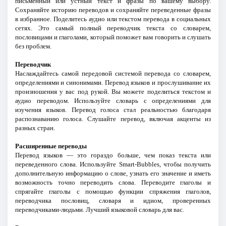
письменный или устный текст и фразы по вашему выбору.
Сохраняйте историю переводов и сохраняйте переведенные фразы
в избранное. Поделитесь аудио или текстом перевода в социальных
сетях. Это самый полный переводчик текста со словарем,
пословицами и глаголами, который поможет вам говорить и слушать
без проблем.
Переводчик
Наслаждайтесь самой передовой системой перевода со словарем,
определениями и синонимами. Перевод языков и прослушивание их
произношения у вас под рукой. Вы можете поделиться текстом и
аудио переводом. Используйте словарь с определениями для
изучения языков. Перевод голоса стал реальностью благодаря
распознаванию голоса. Слушайте перевод, включая акценты из
разных стран.
Расширенные переводы
Перевод языков — это гораздо больше, чем показ текста или
переведенного слова. Используйте Smart-Bubbles, чтобы получить
дополнительную информацию о слове, узнать его значение и иметь
возможность точно переводить слова. Переводите глаголы и
спрягайте глаголы с помощью функции спряжения глаголов,
переводчика пословиц, словаря и идиом, проверенных
переводчиками-людьми. Лучший языковой словарь для вас.