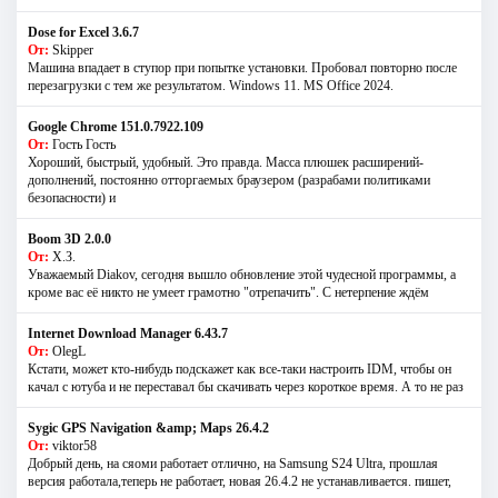
Dose for Excel 3.6.7
От:
Skipper
Машина впадает в ступор при попытке установки. Пробовал повторно после
перезагрузки с тем же результатом. Windows 11. MS Offiсe 2024.
Google Chrome 151.0.7922.109
От:
Гость Гость
Хороший, быстрый, удобный. Это правда. Масса плюшек расширений-
дополнений, постоянно отторгаемых браузером (разрабами политиками
безопасности) и
Boom 3D 2.0.0
От:
Х.З.
Уважаемый Diakov, сегодня вышло обновление этой чудесной программы, а
кроме вас её никто не умеет грамотно "отрепачить". С нетерпение ждём
Internet Download Manager 6.43.7
От:
OlegL
Кстати, может кто-нибудь подскажет как все-таки настроить IDM, чтобы он
качал с ютуба и не переставал бы скачивать через короткое время. А то не раз
Sygic GPS Navigation &amp; Maps 26.4.2
От:
viktor58
Добрый день, на сяоми работает отлично, на Samsung S24 Ultra, прошлая
версия работала,теперь не работает, новая 26.4.2 не устанавливается. пишет,