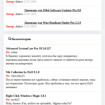
Автор:
diakov
22.07.2026
Лицензия для IObit Software Updater Pro 9.0
Автор:
diakov
22.07.2026
Лицензия для Wise Duplicate Finder Pro 2.1.9
Автор:
diakov
11.07.2026
Комментарии
Advanced SystemCare Pro 19.5.0.227
От:
coliza
К Вашему хорошему коменту хотелось бы одну поправочку -
порташка,порташке рознь.Здесь многое зависит от набитости руки автора
именно на конкретную
Nik Collection by DxO 9.1.0
От:
AlexAlex23
После переустановки всё заработало, сейчас установил новую версию, пока
всё нормально. Посмотрю далее. Вся проблема в том, что все проги DxO
начинают
Right Click Windows Magic 3.0.1
От:
uschi21
Hola, buenos d?as, archivo no ejecutable, ?alguna soluci?n?