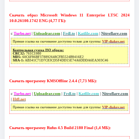
Скачать образ Microsoft Windows 11 Enterprise LTSC 2024
10.0.26100.1742 ENG (4,77 ГБ):
с
Turbo.net
|
Uploadrar.com
|
Frdl.to
|
Katfile.com
|
Nitroflare.com
Прямая ссылка на скачивание доступна только для группы:
VIP-diakov.net
Контрольная сумма ISO образа:
CRC32:
761C1980
MD5:
60C6F86BF378892648CFB5524B9416E2
SHA-1:
AB341C71D7C83CD5F4DD15E74A6DDDA6EA303C46
Скачать программу KMSOffline 2.4.4 (7,73 МБ):
с
Turbo.net
|
Uploadrar.com
|
Frdl.to
|
Katfile.com
|
Nitroflare.com
|
Htfl.net
Прямая ссылка на скачивание доступна только для группы:
VIP-diakov.net
Скачать программу Rufus 4.5 Build 2180 Final (1,4 МБ):