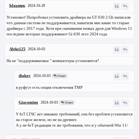
Ыаыпрк
2024-10-28
Установил! Попробовал установить драйвера на GT 630 2 Gb написали
что данная система не поддерживается, накатили мне какие то старые
драйвера с 2017 года. Хотя при скачивании новых дров для Windows 11
последние которые поддерживают Gt 630 лето 2024 года.
Aleks125
2024-10-03
На не "поддерживаемые " компьютеры установится?
diakov
2024-10-03
Ответ
в руфусе есть опция отключения TMP
Giacomino
2024-10-03
Ответ
У IoT LTSC нет никаких требований, она без проблем установится
на старое железо, но не на древнее.
А у не-IoT редакции те же требования, что и у обычной Win 11/