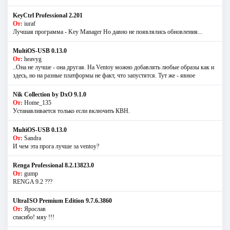
KeyCtrl Professional 2.201
От:
iuraf
Лучшая программа - Key Manager Но давно не появлялись обновления...
MultiOS-USB 0.13.0
От:
heavyg
..Она не лучше - она другая. На Ventoy можно добавлять любые образы как и
здесь, но на разные платформы не факт, что запустятся. Тут же - явное
Nik Collection by DxO 9.1.0
От:
Home_135
Устанавливается только если включить КВН.
MultiOS-USB 0.13.0
От:
Sandra
И чем эта прога лучше за ventoy?
Renga Professional 8.2.13823.0
От:
gump
RENGA 9.2 ???
UltraISO Premium Edition 9.7.6.3860
От:
Ярослав
спасибо! мяу !!!