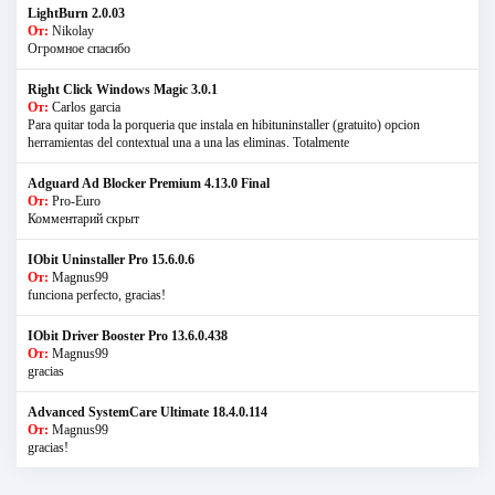
LightBurn 2.0.03
От:
Nikolay
Огромное спасибо
Right Click Windows Magic 3.0.1
От:
Carlos garcia
Para quitar toda la porqueria que instala en hibituninstaller (gratuito) opcion
herramientas del contextual una a una las eliminas. Totalmente
Adguard Ad Blocker Premium 4.13.0 Final
От:
Pro-Euro
Комментарий скрыт
IObit Uninstaller Pro 15.6.0.6
От:
Magnus99
funciona perfecto, gracias!
IObit Driver Booster Pro 13.6.0.438
От:
Magnus99
gracias
Advanced SystemCare Ultimate 18.4.0.114
От:
Magnus99
gracias!