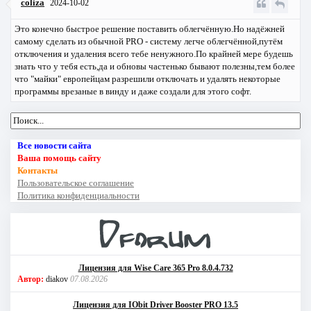
coliza
2024-10-02
Это конечно быстрое решение поставить облегчённую.Но надёжней
самому сделать из обычной PRO - систему легче облегчённой,путём
отключения и удаления всего тебе ненужного.По крайней мере будешь
знать что у тебя есть,да и обновы частенько бывают полезны,тем более
что "майки" европейцам разрешили отключать и удалять некоторые
программы врезаные в винду и даже создали для этого софт.
Все новости сайта
Ваша помощь сайту
Контакты
Пользовательское соглашение
Политика конфиденциальности
Лицензия для Wise Care 365 Pro 8.0.4.732
Автор:
diakov
07.08.2026
Лицензия для IObit Driver Booster PRO 13.5