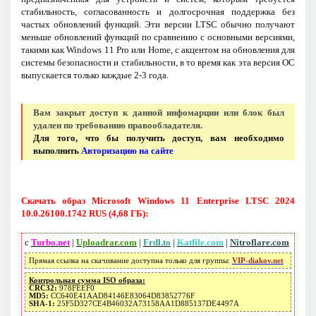
стабильность, согласованность и долгосрочная поддержка без
частых обновлений функций. Эти версии LTSC обычно получают
меньше обновлений функций по сравнению с основными версиями,
такими как Windows 11 Pro или Home, с акцентом на обновления для
системы безопасности и стабильности, в то время как эта версия ОС
выпускается только каждые 2-3 года.
Вам закрыт доступ к данной инфомарции или блок был
удален по требованию правообладателя.
Для того, что бы получить доступ, вам необходимо
выполнить
Авторизацию на сайте
Скачать образ Microsoft Windows 11 Enterprise LTSC 2024
10.0.26100.1742 RUS (4,68 ГБ):
с
Turbo.net
|
Uploadrar.com
|
Frdl.to
|
Katfile.com
|
Nitroflare.com
Прямая ссылка на скачивание доступна только для группы:
VIP-diakov.net
Контрольная сумма ISO образа:
CRC32:
978FEEF0
MD5:
CC640E41AAD84146E83064D83852776F
SHA-1:
25F5D327CE4B46032A73158AA1D885137DE4497A