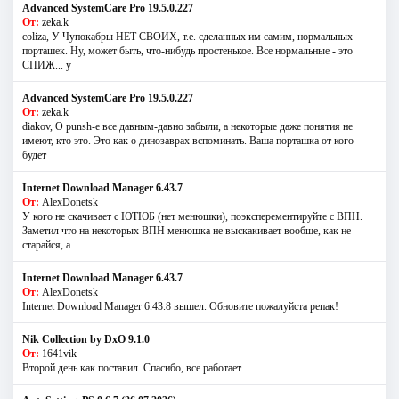
Advanced SystemCare Pro 19.5.0.227
От:
zeka.k
coliza, У Чупокабры НЕТ СВОИХ, т.е. сделанных им самим, нормальных
порташек. Ну, может быть, что-нибудь простенькое. Все нормальные - это
СПИЖ... у
Advanced SystemCare Pro 19.5.0.227
От:
zeka.k
diakov, О punsh-е все давным-давно забыли, а некоторые даже понятия не
имеют, кто это. Это как о динозаврах вспоминать. Ваша порташка от кого
будет
Internet Download Manager 6.43.7
От:
AlexDonetsk
У кого не скачивает с ЮТЮБ (нет менюшки), поэксперементируйте с ВПН.
Заметил что на некоторых ВПН менюшка не выскакивает вообще, как не
старайся, а
Internet Download Manager 6.43.7
От:
AlexDonetsk
Internet Download Manager 6.43.8 вышел. Обновите пожалуйста репак!
Nik Collection by DxO 9.1.0
От:
1641vik
Второй день как поставил. Спасибо, все работает.