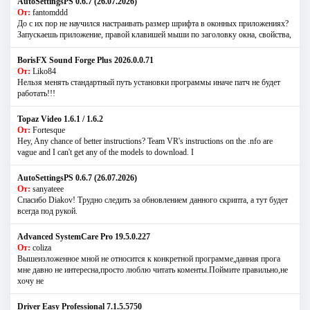
AutoSettingsPS 0.6.7 (26.07.2026)
От:
fantomddd
До с их пор не научился настраивать размер шрифта в оконных приложениях?
Запускаешь приложение, правой клавишей мыши по заголовку окна, свойства,
BorisFX Sound Forge Plus 2026.0.0.71
От:
Liko84
Нельзя менять стандартный путь установки программы иначе патч не будет
работать!!!
Topaz Video 1.6.1 / 1.6.2
От:
Fortesque
Hey, Any chance of better instructions? Team VR's instructions on the .nfo are
vague and I can't get any of the models to download. I
AutoSettingsPS 0.6.7 (26.07.2026)
От:
sanyateee
Спасибо Diakov! Трудно следить за обновлением данного скрипта, а тут будет
всегда под рукой.
Advanced SystemCare Pro 19.5.0.227
От:
coliza
Вышеизложенное мной не относится к конкретной программе,данная прога
мне давно не интересна,просто люблю читать коменты.Поймите правильно,не
хочу не
Driver Easy Professional 7.1.5.5750