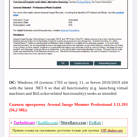
ОС:
Windows 10 (version 1703 or later), 11, or Server 2016/2019 x64
with the latest .NET 6 so that all functionality (e.g. launching virtual
machines and BitLocker-related functionality) works as intended.
Скачать программу Arsenal Image Mounter Professional 3.11.293
(56,2 МБ):
с
Turbobit.net
|
Katfile.com
|
Nitroflare.com
|
Frdl.to
|
Прямая ссылка на скачивание доступна только для группы:
VIP-diakov.net