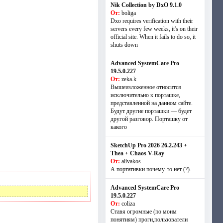
Nik Collection by DxO 9.1.0
От:
boliga
Dxo requires verification with their
servers every few weeks, it's on their
official site. When it fails to do so, it
shuts down
Advanced SystemCare Pro
19.5.0.227
От:
zeka.k
Вышеизложенное относится
исключительно к порташке,
представленной на данном сайте.
Будут другие порташки — будет
другой разговор. Порташку от
какого
SketchUp Pro 2026 26.2.243 +
Thea + Chaos V-Ray
От:
alivakos
А портативки почему-то нет (?).
Advanced SystemCare Pro
19.5.0.227
От:
coliza
Ставя огромные (по моим
понятиям) проги,пользователи