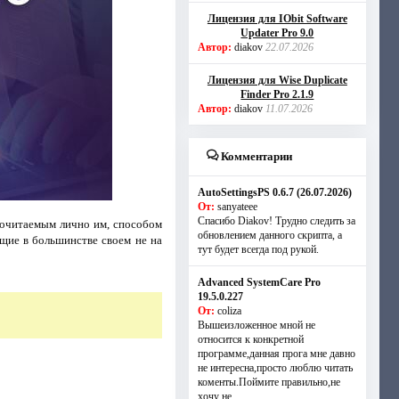
Лицензия для IObit Software
Updater Pro 9.0
Автор:
diakov
22.07.2026
Лицензия для Wise Duplicate
Finder Pro 2.1.9
Автор:
diakov
11.07.2026
Комментарии
AutoSettingsPS 0.6.7 (26.07.2026)
От:
sanyateee
Спасибо Diakov! Трудно следить за
дпочитаемым лично им, способом
обновлением данного скрипта, а
щие в большинстве своем не на
тут будет всегда под рукой.
Advanced SystemCare Pro
19.5.0.227
От:
coliza
Вышеизложенное мной не
относится к конкретной
программе,данная прога мне давно
не интересна,просто люблю читать
коменты.Поймите правильно,не
хочу не