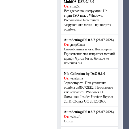
MultiOS-USB 0.13.0
От:
snip2k
Все сделал по инструкции. Не
видит ISO-шек с Windows.
Выполнение 1-го пункта
загрузочного меню - приводит к
ошибке.
AutoSettingsPS 0.6.7 (26.07.2026)
От:
дядяСаша
Своеобразная прога. Посмотрим.
Единственно что напрягает мелкий
шрифт. Чуток бы по больше не
помешал бы.
Nik Collection by DxO 9.1.0
От:
valalysha
Здравствуйте. При установке
ошибка 0х80072EE2. Подскажите
как исправить. Windows 11
Домашняя Insider Preview Версия
26H1 Сборка ОС 28120.2630
AutoSettingsPS 0.6.7 (26.07.2026)
От:
valcraft
Обзор