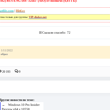
H2) RUS-ENG x64 -32in1- (AIO) от monkrus (4,03 ГБ):
atfile.com
|
Hitf.cc
упна только для группы:
VIP-diakov.net
Сказали спасибо: 72
 1/11/2022
 образ
20 193
9
Другие новости по теме:
→
Windows 10 Pro Insider
Preview x64 v.10558