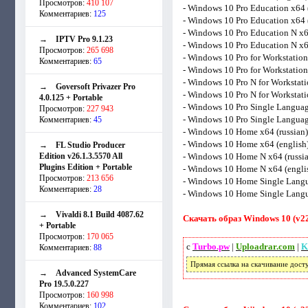
Просмотров:
410 107
- Windows 10 Pro Education x64 (
Комментариев:
125
- Windows 10 Pro Education x64 
- Windows 10 Pro Education N x6
→
IPTV Pro 9.1.23
- Windows 10 Pro Education N x6
Просмотров:
265 698
- Windows 10 Pro for Workstation
Комментариев:
65
- Windows 10 Pro for Workstation
- Windows 10 Pro N for Workstati
→
Goversoft Privazer Pro
- Windows 10 Pro N for Workstati
4.0.125 + Portable
- Windows 10 Pro Single Languag
Просмотров:
227 943
- Windows 10 Pro Single Languag
Комментариев:
45
- Windows 10 Home x64 (russian)
- Windows 10 Home x64 (english
→
FL Studio Producer
Edition v26.1.3.5570 All
- Windows 10 Home N x64 (russi
Plugins Edition + Portable
- Windows 10 Home N x64 (engli
Просмотров:
213 656
- Windows 10 Home Single Langu
Комментариев:
28
- Windows 10 Home Single Langu
→
Vivaldi 8.1 Build 4087.62
Скачать образ Windows 10 (v22
+ Portable
Просмотров:
170 065
с
Turbo.pw
|
Uploadrar.com
|
K
Комментариев:
88
Прямая ссылка на скачивание дост
→
Advanced SystemCare
Pro 19.5.0.227
Просмотров:
160 998
Комментариев:
102