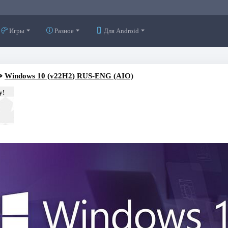
Игры
Разное
Для Android
⇒
Windows 10 (v22H2) RUS-ENG (AIO)
у!