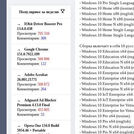
- Windows 10 Pro Single Languag
- Windows 10 Home x86 (russian)
Популярное за неделю
- Windows 10 Home x86 (english
- Windows 10 Home N x86 (russi
→
IObit Driver Booster Pro
- Windows 10 Home N x86 (engli
13.6.0.438
- Windows 10 Home Single Langu
Просмотров:
705 316
- Windows 10 Home Single Langu
Комментариев:
309
Сборка включает в себя 16 русс
→
Google Chrome
- Windows 10 Education x64 (rus
151.0.7922.109
- Windows 10 Education x64 (eng
Просмотров:
568 896
- Windows 10 Education N x64 (r
Комментариев:
122
- Windows 10 Education N x64 (e
- Windows 10 Enterprise x64 (rus
→
Adobe Acrobat
- Windows 10 Enterprise x64 (eng
26.001.21771
- Windows 10 Enterprise N x64 (r
Просмотров:
508 872
- Windows 10 Enterprise N x64 (e
Комментариев:
264
- Windows 10 IoT Enterprise x64 
- Windows 10 IoT Enterprise x64 
→
Adguard Ad Blocker
Premium 4.13.0 Final
- Windows 10 Enterprise for Virtu
Просмотров:
455 805
- Windows 10 Enterprise for Virtu
Комментариев:
55
- Windows 10 Pro x64 (russian)
- Windows 10 Pro x64 (english)
→
Opera One 134.0 Build
- Windows 10 Pro N x64 (russian)
5954.46 + Portable
- Windows 10 Pro N x64 (english)