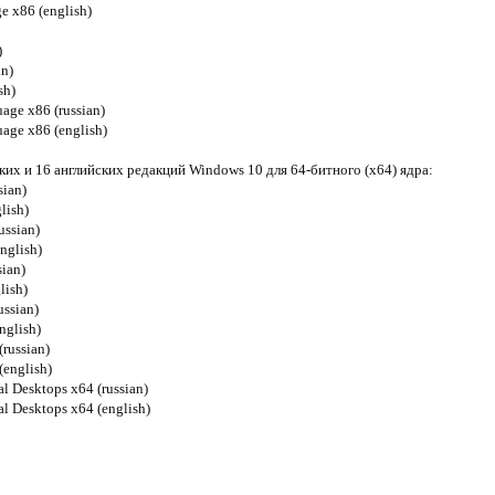
e x86 (english)
)
an)
sh)
age x86 (russian)
age x86 (english)
ких и 16 английских редакций Windows 10 для 64-битного (x64) ядра:
sian)
lish)
ussian)
nglish)
sian)
lish)
ussian)
nglish)
(russian)
(english)
al Desktops x64 (russian)
al Desktops x64 (english)