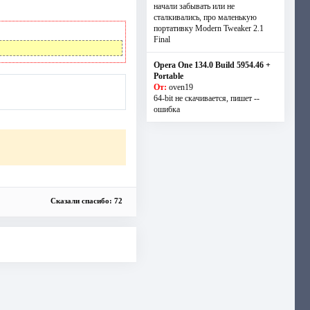
начали забывать или не
сталкивались, про маленькую
портативку Modern Tweaker 2.1
Final
Opera One 134.0 Build 5954.46 +
Portable
От:
oven19
64-bit не скачивается, пишет --
ошибка
Сказали спасибо: 72