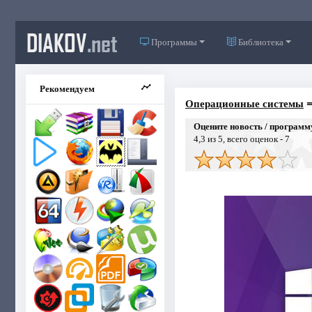
DIAKOV
.net
Программы
Библиотека
Рекомендуем
Операционные системы
Оцените новость / программ
4,3
из 5, всего оценок -
7