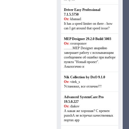
Driver Easy Professional
7.1.5.5750
От:
khanaa1
It has a speed limiter on there - how
can I get around that speed issue?
MEP Designer 29.2.0 Build 5003
От:
svoroponov
..........MEP Designer аварийно
завершает работу с всплывающим
сообщением об ошибке при выборе
пункта "Новый проект".
Аналогично и
Nik Collection by DxO 9.1.0
От:
vitek_s
Установил, все отлично!!!
Advanced SystemCare Pro
19.5.0.227
От:
diakov
А какая же хорошая? С времен
punshА не встречал качественных
портах app