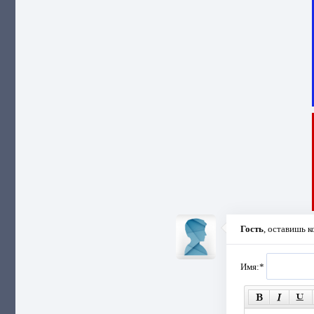
Гость
, оставишь 
Имя:
*