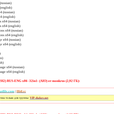
russian)
(english)
4 (russian)
4 (english)
s x64 (russian)
s x64 (english)
ons x64 (russian)
ons x64 (english)
e x64 (russian)
e x64 (english)
)
an)
sh)
age x64 (russian)
age x64 (english)
H2) RUS-ENG x86 -32in1- (AIO) от monkrus (2,92 ГБ):
atfile.com
|
Hitf.cc
упна только для группы:
VIP-diakov.net