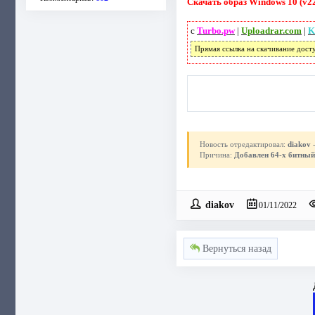
Скачать образ Windows 10 (v22
с
Turbo.pw
|
Uploadrar.com
|
K
Прямая ссылка на скачивание дост
Новость отредактировал:
diakov
-
Причина:
Добавлен 64-х битный
diakov
01/11/2022
Вернуться назад