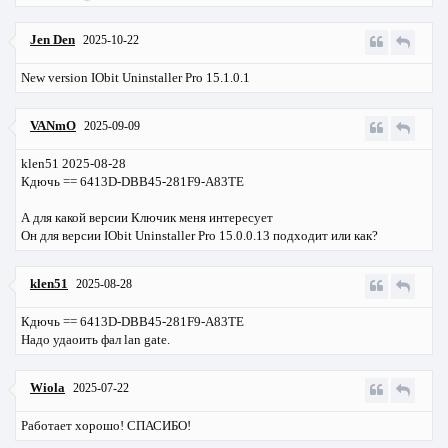
Jen Den
2025-10-22
New version IObit Uninstaller Pro 15.1.0.1
VANmO
2025-09-09
klen51 2025-08-28
Кдючь == 6413D-DBB45-281F9-A83TE
А для какой версии Ключик меня интересует
Он для версии IObit Uninstaller Pro 15.0.0.13 подходит или как?
klen51
2025-08-28
Кдючь == 6413D-DBB45-281F9-A83TE
Надо удаоить фал lan gate.
Wiola
2025-07-22
Работает хорошо! СПАСИБО!