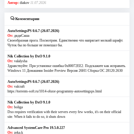
Автор:
diakov
11.07.2026
Комментарии
AutoSettingsPS 0.6.7 (26.07.2026)
От:
дядяСаша
Своеобразная прога. Посмотрим. Единственно что напрягает мелкий шрифт.
Чуток бы по больше не помешал бы.
Nik Collection by DxO 9.1.0
От:
valalysha
Здравствуйте. При установке ошибка 0х80072EE2. Подскажите как исправить.
Windows 11 Домашняя Insider Preview Версия 26H1 Сборка ОС 28120.2630
AutoSettingsPS 0.6.7 (26.07.2026)
От:
valcraft
https://torrents-soft.ru/1014-obzor-programmy-autosettingsps.html
Nik Collection by DxO 9.1.0
От:
boliga
Dxo requires verification with their servers every few weeks, it's on their official
site. When it fails to do so, it shuts down
Advanced SystemCare Pro 19.5.0.227
От:
zeka.k