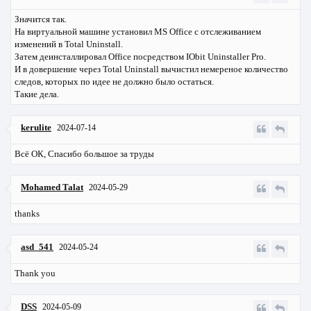
Значится так.
На виртуальной машине установил MS Office с отслеживанием
изменений в Total Uninstall.
Затем деинсталлировал Office посредством IObit Uninstaller Pro.
И в довершение через Total Uninstall вычистил немереное количество
следов, которых по идее не должно было остаться.
Такие дела.
kerulite
2024-07-14
Всё ОК, Спасибо большое за труды
Mohamed Talat
2024-05-29
thanks
asd_541
2024-05-24
Thank you
DSS
2024-05-09