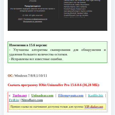
Изменения в 15.6 версии:
- Улучшены алгоритмы сканирования для обнаружения и
удаления большего количества остатков.
- Исправлены все известные ошибки.
ОС:
Windows 7/8/8.1/10/11
Скачать программу IObit Uninstaller Pro 15.6.0.6 (36,28 МБ):
с
Turbo.net
|
Uploadrar.com
|
Filespayouts.com
|
Katfile.biz
|
Frdl.io
|
Nitroflare.com
Прямая ссылка на скачивание доступна только для группы:
VIP-diakov.net