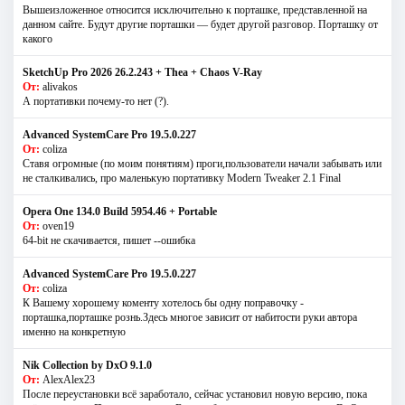
Вышеизложенное относится исключительно к порташке, представленной на
данном сайте. Будут другие порташки — будет другой разговор. Порташку от
какого
SketchUp Pro 2026 26.2.243 + Thea + Chaos V-Ray
От:
alivakos
А портативки почему-то нет (?).
Advanced SystemCare Pro 19.5.0.227
От:
coliza
Ставя огромные (по моим понятиям) проги,пользователи начали забывать или
не сталкивались, про маленькую портативку Modern Tweaker 2.1 Final
Opera One 134.0 Build 5954.46 + Portable
От:
oven19
64-bit не скачивается, пишет --ошибка
Advanced SystemCare Pro 19.5.0.227
От:
coliza
К Вашему хорошему коменту хотелось бы одну поправочку -
порташка,порташке рознь.Здесь многое зависит от набитости руки автора
именно на конкретную
Nik Collection by DxO 9.1.0
От:
AlexAlex23
После переустановки всё заработало, сейчас установил новую версию, пока