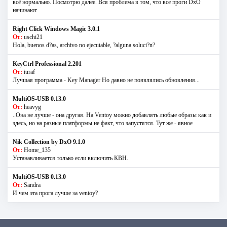
всё нормально. Посмотрю далее. Вся проблема в том, что все проги DxO
начинают
Right Click Windows Magic 3.0.1
От:
uschi21
Hola, buenos d?as, archivo no ejecutable, ?alguna soluci?n?
KeyCtrl Professional 2.201
От:
iuraf
Лучшая программа - Key Manager Но давно не появлялись обновления...
MultiOS-USB 0.13.0
От:
heavyg
..Она не лучше - она другая. На Ventoy можно добавлять любые образы как и
здесь, но на разные платформы не факт, что запустятся. Тут же - явное
Nik Collection by DxO 9.1.0
От:
Home_135
Устанавливается только если включить КВН.
MultiOS-USB 0.13.0
От:
Sandra
И чем эта прога лучше за ventoy?