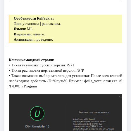
Особенности RePack'a:
Тип:
установка | распаковка.
Языки:
ML.
Вырезано:
ничего.
Активация:
проведено.
Ключи командной строки:
• Тихая установка русской версии: /S / I
• Тихая распаковка портативной версии: /S /P
• Также возможен выбор каталога для установки: После всех ключей
необходимо добавить /D=%путь% Пример: файл_установки.exe /S
/I /D=C:\ Program