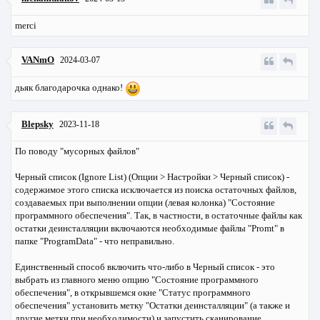
merci
VANmO
2024-03-07
дьяк благодарочка однако!
Blepsky
2023-11-18
По поводу "мусорных файлов"
Черный список (Ignore List) (Опции > Настройки > Черный список) -
содержимое этого списка исключается из поиска остаточных файлов,
создаваемых при выполнении опции (левая колонка) "Состояние
программного обеспечения". Так, в частности, в остаточные файлы как
остатки деинсталляции включаются необходимые файлы "Promt" в
папке "ProgramData" - что неправильно.
Единственный способ включить что-либо в Черный список - это
выбрать из главного меню опцию "Состояние программного
обеспечения", в открывшемся окне "Статус программного
обеспечения" установить метку "Остатки деинсталляции" (а также и
другие метки при необходимости) и запустить сканирование