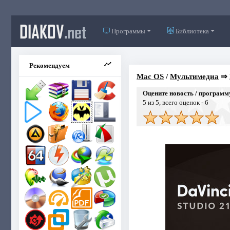
DIAKOV
.net
Программы
Библиотека
Рекомендуем
Mac OS
/
Мультимедиа
⇒
Оцените новость / программ
5
из 5, всего оценок -
6