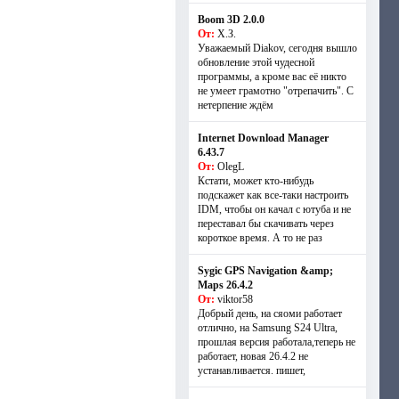
Boom 3D 2.0.0
От:
Х.З.
Уважаемый Diakov, сегодня вышло
обновление этой чудесной
программы, а кроме вас её никто
не умеет грамотно "отрепачить". С
нетерпение ждём
Internet Download Manager
6.43.7
От:
OlegL
Кстати, может кто-нибудь
подскажет как все-таки настроить
IDM, чтобы он качал с ютуба и не
переставал бы скачивать через
короткое время. А то не раз
Sygic GPS Navigation &amp;
Maps 26.4.2
От:
viktor58
Добрый день, на сяоми работает
отлично, на Samsung S24 Ultra,
прошлая версия работала,теперь не
работает, новая 26.4.2 не
устанавливается. пишет,