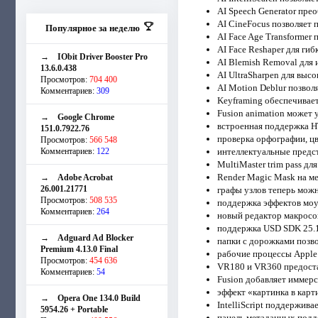
AI Speech Generator пре
AI CineFocus позволяет 
Популярное за неделю
AI Face Age Transformer
AI Face Reshaper для ги
→
IObit Driver Booster Pro
AI Blemish Removal для 
13.6.0.438
AI UltraSharpen для вы
Просмотров:
704 400
AI Motion Deblur позвол
Комментариев:
309
Keyframing обеспечивае
Fusion animation может у
→
Google Chrome
встроенная поддержка H
151.0.7922.76
проверка орфографии, цв
Просмотров:
566 548
Комментариев:
122
интеллектуальные предст
MultiMaster trim pass д
Render Magic Mask на ме
→
Adobe Acrobat
26.001.21771
графы узлов теперь можн
Просмотров:
508 535
поддержка эффектов мо
Комментариев:
264
новый редактор макросо
поддержка USD SDK 25.11
→
Adguard Ad Blocker
папки с дорожками позво
Premium 4.13.0 Final
рабочие процессы Apple
Просмотров:
454 636
VR180 и VR360 предоста
Комментариев:
54
Fusion добавляет иммер
эффект «картинка в карт
→
Opera One 134.0 Build
IntelliScript поддержива
5954.26 + Portable
панель метаданных подд