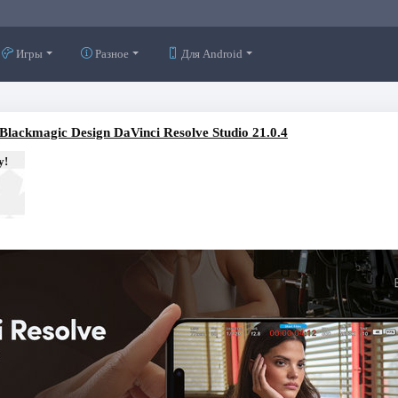
Игры
Разное
Для Android
Blackmagic Design DaVinci Resolve Studio 21.0.4
у!