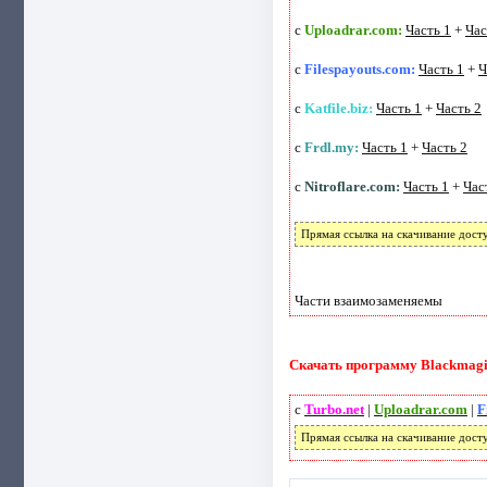
с
Uploadrar.com:
Часть 1
+
Час
с
Filespayouts.com:
Часть 1
+
Ч
с
Katfile.biz:
Часть 1
+
Часть 2
с
Frdl.my:
Часть 1
+
Часть 2
с
Nitroflare.com:
Часть 1
+
Час
Прямая ссылка на скачивание дост
Части взаимозаменяемы
Скачать программу Blackmagic 
с
Turbo.net
|
Uploadrar.com
|
F
Прямая ссылка на скачивание дост