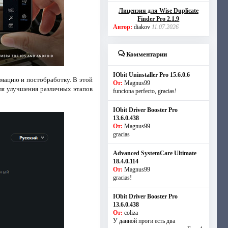
Лицензия для Wise Duplicate
Finder Pro 2.1.9
Автор:
diakov
11.07.2026
Комментарии
IObit Uninstaller Pro 15.6.0.6
имацию и постобработку. В этой
От:
Magnus99
для улучшения различных этапов
funciona perfecto, gracias!
IObit Driver Booster Pro
13.6.0.438
От:
Magnus99
gracias
Advanced SystemCare Ultimate
18.4.0.114
От:
Magnus99
gracias!
IObit Driver Booster Pro
13.6.0.438
От:
coliza
У данной проги есть два