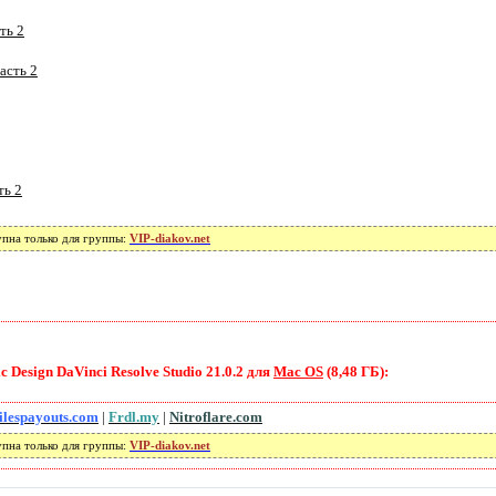
ть 2
асть 2
ть 2
упна только для группы:
VIP-diakov.net
Design DaVinci Resolve Studio 21.0.2 для
Mac OS
(8,48 ГБ):
ilespayouts.com
|
Frdl.my
|
Nitroflare.com
упна только для группы:
VIP-diakov.net