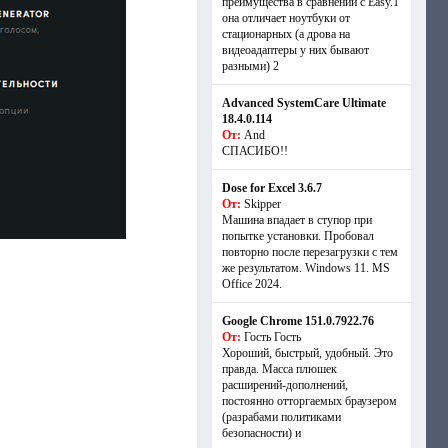
преимущества в сравнении с Easy.1
она отличает ноутбуки от
стационарных (а дрова на
видеоадаптеры у них бывают
разными) 2
Advanced SystemCare Ultimate
18.4.0.114
От:
And
СПАСИБО!!
Dose for Excel 3.6.7
От:
Skipper
Машина впадает в ступор при
попытке установки. Пробовал
повторно после перезагрузки с тем
же результатом. Windows 11. MS
Offiсe 2024.
Google Chrome 151.0.7922.76
От:
Гость Гость
Хороший, быстрый, удобный. Это
правда. Масса плюшек
расширений-дополнений,
постоянно отторгаемых браузером
(разрабами политиками
безопасности) и