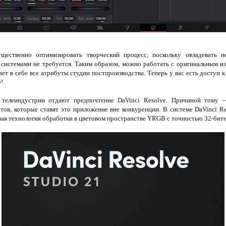
щественно оптимизировать творческий процесс, поскольку овладевать н
системами не требуется. Таким образом, можно работать с оригинальным из
ает в себе все атрибуты студии постпроизводства. Теперь у вас есть доступ 
!
 телеиндустрии отдают предпочтение DaVinci Resolve. Причиной тому —
ов, которые ставят это приложение вне конкуренции. В системе DaVinci Re
я технология обработки в цветовом пространстве YRGB с точностью 32-бит