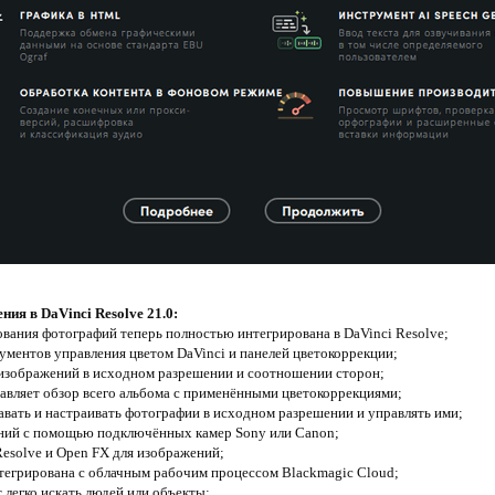
ия в DaVinci Resolve 21.0:
вания фотографий теперь полностью интегрирована в DaVinci Resolve;
ументов управления цветом DaVinci и панелей цветокоррекции;
 изображений в исходном разрешении и соотношении сторон;
авляет обзор всего альбома с применёнными цветокоррекциями;
вать и настраивать фотографии в исходном разрешении и управлять ими;
ний с помощью подключённых камер Sony или Canon;
Resolve и Open FX для изображений;
тегрирована с облачным рабочим процессом Blackmagic Cloud;
ет легко искать людей или объекты;