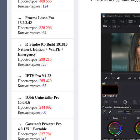
Просмотров:
409 556
Комментариев:
124
→
Process Lasso Pro
18.2.3.42
Просмотров:
326 296
Комментариев:
64
→
R-Studio 9.5 Build 191810
Network Edition + WinPE +
Emergency
Просмотров:
299 213
Комментариев:
35
→
IPTV Pro 9.1.23
Просмотров:
265 429
Комментариев:
65
→
IObit Uninstaller Pro
15.6.0.6
Просмотров:
244 992
Комментариев:
60
→
Goversoft Privazer Pro
4.0.125 + Portable
Просмотров:
227 781
Комментариев:
45