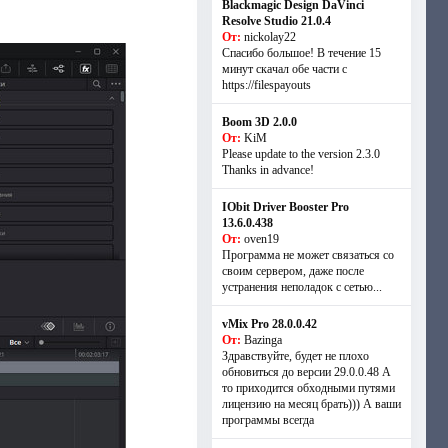
Blackmagic Design DaVinci
Resolve Studio 21.0.4
От:
nickolay22
Спасибо большое! В течение 15
минут скачал обе части с
https://filespayouts
Boom 3D 2.0.0
От:
KiM
Please update to the version 2.3.0
Thanks in advance!
IObit Driver Booster Pro
13.6.0.438
От:
oven19
Программа не может связаться со
своим сервером, даже после
устранения неполадок с сетью...
vMix Pro 28.0.0.42
От:
Bazinga
Здравствуйте, будет не плохо
обновиться до версии 29.0.0.48 А
то приходится обходными путями
лицензию на месяц брать))) А ваши
программы всегда