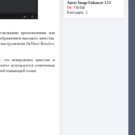
Aiarty Image Enhancer 3.13
От:
VlfrTall
Благодарю. :)
есколькими приложениями или
ображением высокого качества.
к инструментам DaVinci Resolve,
 его невероятное качество и
solve используется отмеченная
ной плавающей точки.