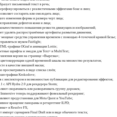
образует письменный текст в речь;
перефокусироваться с реалистичными эффектами боке и линз;
 позволяет состарить или омолодить лицо;
бкого изменения формы и размера черт лица;
исправления дефектов кожи и лица;
сококачественного повышения резкости движущихся изображений;
яет удалять распространённые артефакты размытия движения;
т мощные средства управления временем с помощью 4-точечной кривой Безье;
правляться звуком Fairlight;
TML-графики OGraf и анимации Lottie;
етные шрифты и эмодзи для Text+ и MultiText;
авления корзин на странице «Вырезка»;
ля цветокоррекции одной временной шкалы на множество результатов;
сте в качестве внешней маски;
о просматривать в виде списка слоёв;
ушн-графики Krokodove;
в с инспектором и возможностью публикации для редактирования эффектов;
 с API Hydra 2.0 для рендерера Storm;
ляют сворачивать или разворачивать группу дорожек;
 Immersive теперь поддерживают фовеальный рендеринг;
вляют предустановки для Meta Quest и YouTube;
сивное вращение панорамы и ретаргетинг ILPD;
инке» в Resolve FX;
ет импорт сценариев Final Draft или в виде обычного текста;
ерживает оценку и тегирование клипов.