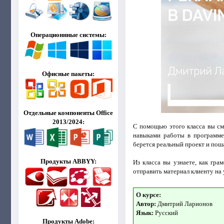
Операционнные системы:
Офисные пакеты:
Отдельные компоненты Office
2013/2024:
С помощью этого класса вы см
навыками работы в программе 
берется реальный проект и пош
Продукты ABBYY:
Из класса вы узнаете, как гр
отправить материал клиенту на
О курсе:
Автор:
Дмитрий Ларионов
Язык:
Русский
Продукты Adobe: