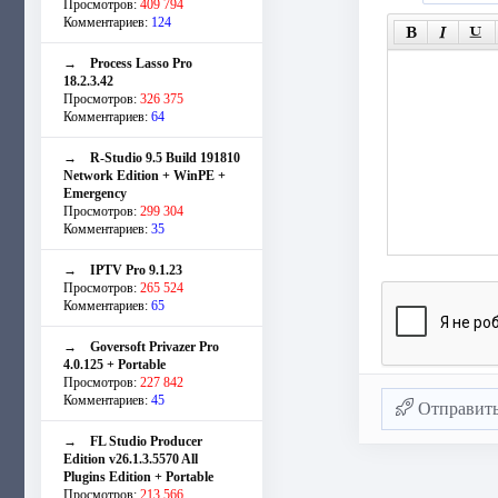
Просмотров:
409 794
Комментариев:
124
→
Process Lasso Pro
18.2.3.42
Просмотров:
326 375
Комментариев:
64
→
R-Studio 9.5 Build 191810
Network Edition + WinPE +
Emergency
Просмотров:
299 304
Комментариев:
35
→
IPTV Pro 9.1.23
Просмотров:
265 524
Комментариев:
65
→
Goversoft Privazer Pro
4.0.125 + Portable
Просмотров:
227 842
Комментариев:
45
Отправит
→
FL Studio Producer
Edition v26.1.3.5570 All
Plugins Edition + Portable
Просмотров:
213 566