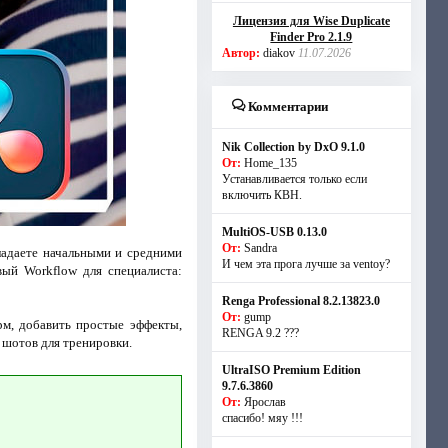
Лицензия для Wise Duplicate
Finder Pro 2.1.9
Автор:
diakov
11.07.2026
Комментарии
Nik Collection by DxO 9.1.0
От:
Home_135
Устанавливается только если
включить КВН.
MultiOS-USB 0.13.0
От:
Sandra
бладаете начальными и средними
И чем эта прога лучше за ventoy?
вый Workflow для специалиста:
Renga Professional 8.2.13823.0
От:
gump
рм, добавить простые эффекты,
RENGA 9.2 ???
 шотов для тренировки.
UltraISO Premium Edition
9.7.6.3860
От:
Ярослав
спасибо! мяу !!!