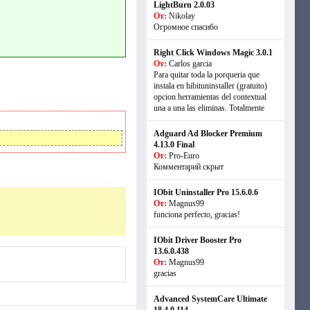
LightBurn 2.0.03
От:
Nikolay
Огромное спасибо
Right Click Windows Magic 3.0.1
От:
Carlos garcia
Para quitar toda la porqueria que
instala en hibituninstaller (gratuito)
opcion herramientas del contextual
una a una las eliminas. Totalmente
Adguard Ad Blocker Premium
4.13.0 Final
От:
Pro-Euro
Комментарий скрыт
IObit Uninstaller Pro 15.6.0.6
От:
Magnus99
funciona perfecto, gracias!
IObit Driver Booster Pro
13.6.0.438
От:
Magnus99
gracias
Advanced SystemCare Ultimate