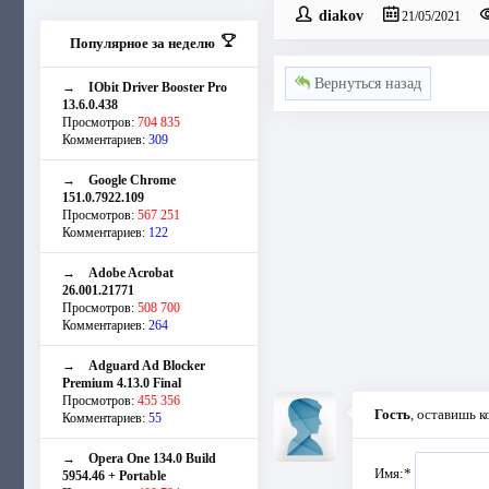
diakov
21/05/2021
Популярное за неделю
Вернуться назад
→
IObit Driver Booster Pro
13.6.0.438
Просмотров:
704 835
Комментариев:
309
→
Google Chrome
151.0.7922.109
Просмотров:
567 251
Комментариев:
122
→
Adobe Acrobat
26.001.21771
Просмотров:
508 700
Комментариев:
264
→
Adguard Ad Blocker
Premium 4.13.0 Final
Просмотров:
455 356
Гость
, оставишь 
Комментариев:
55
→
Opera One 134.0 Build
Имя:
*
5954.46 + Portable