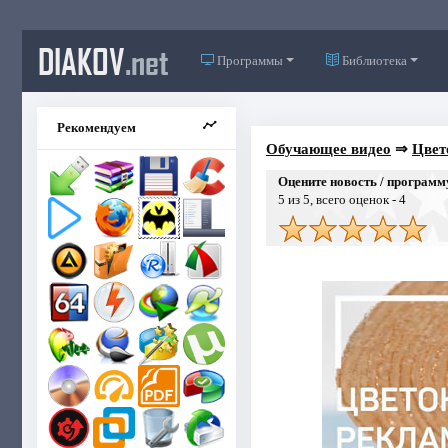
DIAKOV
.net
Программы
Библиотека
Рекомендуем
Обучающее видео
⇒
Цвет
Оцените новость / программ
5
из 5, всего оценок -
4