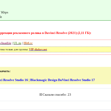
7 Kbps
Hz
рекция рекламного ролика в Davinci Resolve (2021) (2,11 ГБ):
-load.io
|
UL.to
|
Hitf.cc
упна только для группы:
VIP-diakov.net
качать:
i Resolve Studio 16
|
Blackmagic Design DaVinci Resolve Studio 17
Сказали спасибо: 23