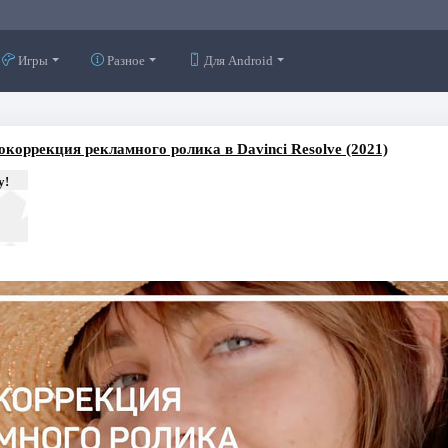
Игры
Разное
Для Android
окоррекция рекламного ролика в Davinci Resolve (2021)
у!