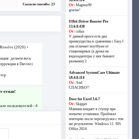
18.4.0.114
Сказали спасибо: 23
От:
Magnus99
gracias!
IObit Driver Booster Pro
13.6.0.438
От:
coliza
У данной проги есть два
преимущества в сравнении с Easy.1
она отличает ноутбуки от
Resolve (2020) +
стационарных (а дрова на
видеоадаптеры у них бывают
кция: делаем весь
разными) 2
оррекция в Davinci
Advanced SystemCare Ultimate
ютер
18.4.0.114
От:
And
СПАСИБО!!
те отзыв!
Dose for Excel 3.6.7
От:
Skipper
вало пользователей -
4
Машина впадает в ступор при
попытке установки. Пробовал
повторно после перезагрузки с тем
же результатом. Windows 11. MS
Offiсe 2024.