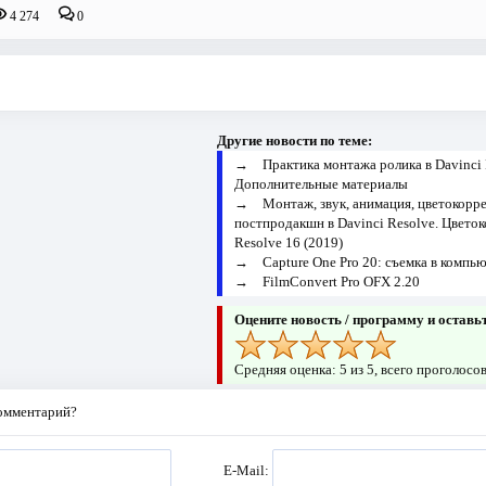
4 274
0
Другие новости по теме:
→
Практика монтажа ролика в Davinci 
Дополнительные материалы
→
Монтаж, звук, анимация, цветокорре
постпродакшн в Davinci Resolve. Цветок
Resolve 16 (2019)
→
Capture One Pro 20: съемка в компь
→
FilmConvert Pro OFX 2.20
Оцените новость / программу и оставь
Средняя оценка:
5
из 5, всего проголосо
комментарий?
E-Mail: