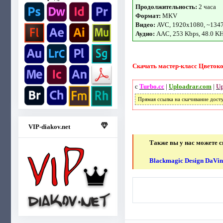
Продолжительность:
2 часа
Формат:
MKV
Видео:
AVC, 1920x1080, ~134
Аудио:
AAC, 253 Kbps, 48.0 K
Скачать мастер-класс Цветокор
с
Turbo.cc
|
Uploadrar.com
|
Up
Прямая ссылка на скачивание дост
VIP-diakov.net
Также вы у нас можете с
Blackmagic Design DaVinc