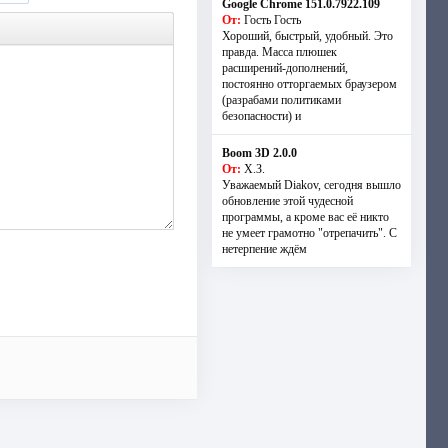
Google Chrome 151.0.7922.109
От:
Гость Гость
Хороший, быстрый, удобный. Это
правда. Масса плюшек
расширений-дополнений,
постоянно отторгаемых браузером
(разрабами политиками
безопасности) и
Boom 3D 2.0.0
От:
Х.З.
Уважаемый Diakov, сегодня вышло
обновление этой чудесной
программы, а кроме вас её никто
не умеет грамотно "отрепачить". С
нетерпение ждём