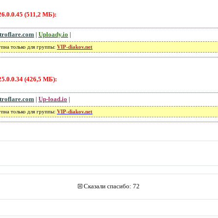
.0.0.45 (511,2 МБ):
troflare.com
|
Uploady.io
|
упна только для группы:
VIP-diakov.net
.0.0.34 (426,5 МБ):
troflare.com
|
Up-load.io
|
упна только для группы:
VIP-diakov.net
Сказали спасибо: 72