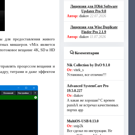
Лицензия для IObit Software
Updater Pro 9.0
Автор:
diakov
22.07.2026
Лицензия для Wise Duplicate
Finder Pro 2.1.9
Автор:
diakov
11.07.2026
ы для предоставления живого
тных микшеров. vMix является
 потоковое вещание 4K, SD и HD
Комментарии
Nik Collection by DxO 9.1.0
управлять процессом вещания и
От:
vitek_s
кадру, титрами и даже эффектом
Установил, все отлично!!!
Advanced SystemCare Pro
19.5.0.227
От:
diakov
А какая же хорошая? С времен
punshА не встречал качественных
портах app
MultiOS-USB 0.13.0
От:
snip2k
Все сделал по инструкции. Не