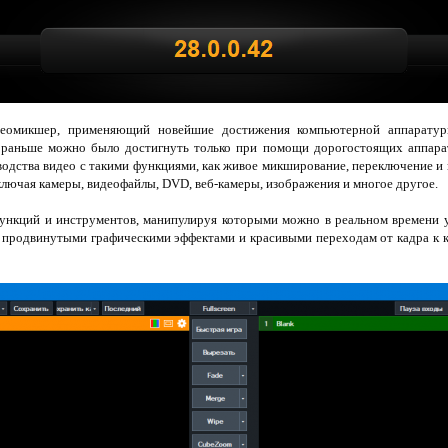
еомикшер, применяющий новейшие достижения компьютерной аппаратур
 раньше можно было достигнуть только при помощи дорогостоящих аппара
одства видео с такими функциями, как живое микширование, переключение и
включая камеры, видеофайлы, DVD, веб-камеры, изображения и многое другое.
ункций и инструментов, манипулируя которыми можно в реальном времени 
с продвинутыми графическими эффектами и красивыми переходам от кадра к 