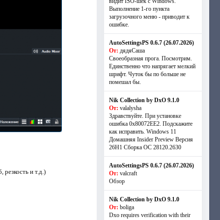
видит ISO-шек с Windows.
Выполнение 1-го пункта
загрузочного меню - приводит к
ошибке.
AutoSettingsPS 0.6.7 (26.07.2026)
От:
дядяСаша
Своеобразная прога. Посмотрим.
Единственно что напрягает мелкий
шрифт. Чуток бы по больше не
помешал бы.
Nik Collection by DxO 9.1.0
От:
valalysha
Здравствуйте. При установке
ошибка 0х80072EE2. Подскажите
как исправить. Windows 11
Домашняя Insider Preview Версия
26H1 Сборка ОС 28120.2630
AutoSettingsPS 0.6.7 (26.07.2026)
резкость и т.д.)
От:
valcraft
Обзор
Nik Collection by DxO 9.1.0
От:
boliga
Dxo requires verification with their