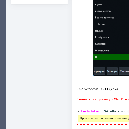
ОС:
Windows 10/11 (x64)
Скачать программу vMix Pro 28
с
Turbobit.net
|
Nitroflare.com
Прямая ссылка на скачивание дост