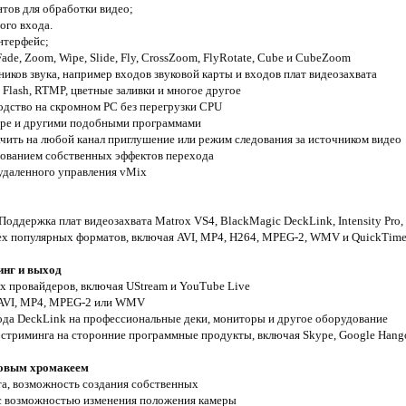
тов для обработки видео;
ого входа.
нтерфейс;
ade, Zoom, Wipe, Slide, Fly, CrossZoom, FlyRotate, Cube и CubeZoom
иков звука, например входов звуковой карты и входов плат видеозахвата
, Flash, RTMP, цветные заливки и многое другое
одство на скромном PC без перегрузки CPU
kype и другими подобными программами
ачить на любой канал приглушение или режим следования за источником видео
ьзованием собственных эффектов перехода
 удаленного управления vMix
оддержка плат видеозахвата Matrox VS4, BlackMagic DeckLink, Intensity Pro,
х популярных форматов, включая AVI, MP4, H264, MPEG-2, WMV и QuickTim
инг и выход
х провайдеров, включая UStream и YouTube Live
в AVI, MP4, MPEG-2 или WMV
ода DeckLink на профессиональные деки, мониторы и другое оборудование
ля стриминга на сторонние программные продукты, включая Skype, Google Hang
мовым хромакеем
та, возможность создания собственных
с возможностью изменения положения камеры