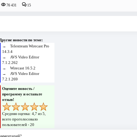
76 431
15
Другие новости по теме:
→
Telestream Wirecast Pro
14.3.4
→
AVS Video Editor
7.1.2.262
→
Wirecast 16.5.2
→
AVS Video Editor
7.2.1.269
Оцените новость /
программу и оставьте
отзыв!
Средняя оценка:
4,7
из 5,
всего проголосовало
пользователей -
20
комментарий?