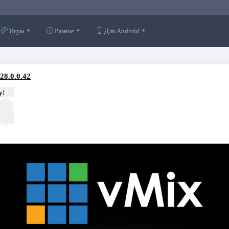
Игры
Разное
Для Android
28.0.0.42
у!