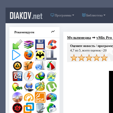
DIAKOV
.net
Программы
Библиотека
Рекомендуем
Мультимедиа
⇒
vMix Pro 
Оцените новость / программ
4,7
из 5, всего оценок -
20