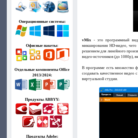
Операционнные системы:
vMix
- это программный вид
микширования HD-видео, чего
Офисные пакеты:
решением для линейного произв
видео-источников (до 1080p), 
В программе есть множество ф
Отдельные компоненты Office
создавать качественное видео 
2013/2024:
виртуальной студии.
Продукты ABBYY:
Продукты Adobe: