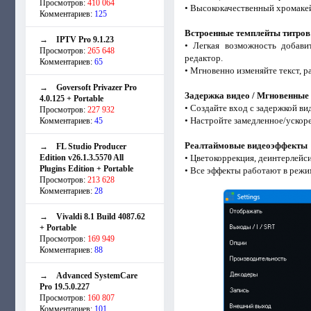
Просмотров:
410 064
• Высококачественный хромакей,
Комментариев:
125
Встроенные темплейты титров
→
IPTV Pro 9.1.23
• Легкая возможность добави
Просмотров:
265 648
редактор.
Комментариев:
65
• Мгновенно изменяйте текст, р
→
Goversoft Privazer Pro
Задержка видео / Мгновенные
4.0.125 + Portable
• Создайте вход с задержкой ви
Просмотров:
227 932
• Настройте замедленное/ускор
Комментариев:
45
Реалтаймовые видеоэффекты
→
FL Studio Producer
Edition v26.1.3.5570 All
• Цветокоррекция, деинтерлейси
Plugins Edition + Portable
• Все эффекты работают в режим
Просмотров:
213 628
Комментариев:
28
→
Vivaldi 8.1 Build 4087.62
+ Portable
Просмотров:
169 949
Комментариев:
88
→
Advanced SystemCare
Pro 19.5.0.227
Просмотров:
160 807
Комментариев:
101