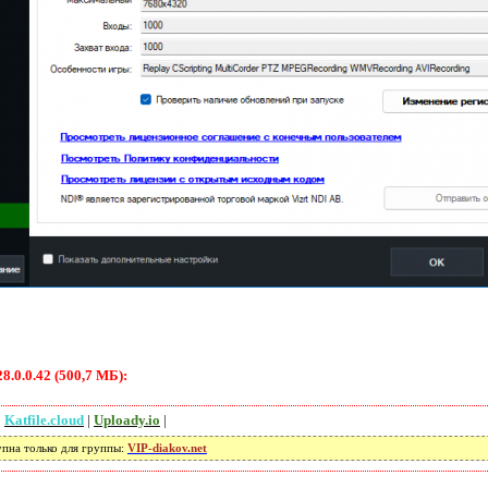
.0.0.42 (500,7 МБ):
|
Katfile.cloud
|
Uploady.io
|
упна только для группы:
VIP-diakov.net