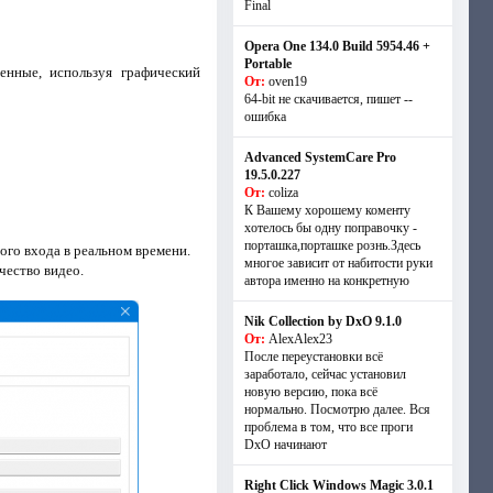
Final
Opera One 134.0 Build 5954.46 +
Portable
енные, используя графический
От:
oven19
64-bit не скачивается, пишет --
ошибка
Advanced SystemCare Pro
19.5.0.227
От:
coliza
К Вашему хорошему коменту
хотелось бы одну поправочку -
порташка,порташке рознь.Здесь
ого входа в реальном времени.
многое зависит от набитости руки
чество видео.
автора именно на конкретную
Nik Collection by DxO 9.1.0
От:
AlexAlex23
После переустановки всё
заработало, сейчас установил
новую версию, пока всё
нормально. Посмотрю далее. Вся
проблема в том, что все проги
DxO начинают
Right Click Windows Magic 3.0.1