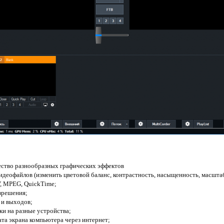
ество разнообразных графических эффектов
деофайлов (изменить цветовой баланс, контрастность, насыщенность, масштаб, 
, MPEG, QuickTime;
зрешения;
 и выходов;
и на разные устройства;
ата экрана компьютера через интернет;