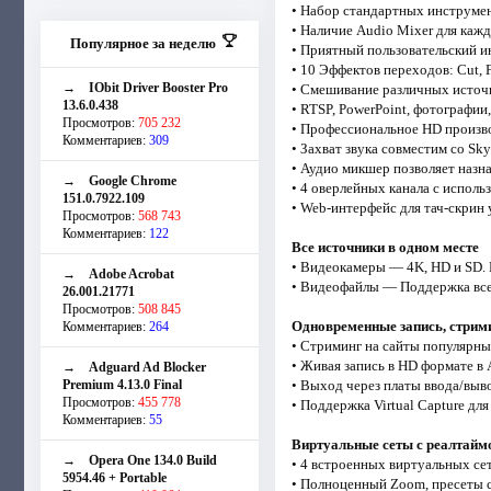
• Набор стандартных инструмен
• Наличие Audio Mixer для кажд
Популярное за неделю
• Приятный пользовательский и
• 10 Эффектов переходов: Cut, F
→
IObit Driver Booster Pro
• Смешивание различных источн
13.6.0.438
• RTSP, PowerPoint, фотографии
Просмотров:
705 232
• Профессиональное HD произв
Комментариев:
309
• Захват звука совместим со S
• Аудио микшер позволяет назн
→
Google Chrome
• 4 оверлейных канала с испол
151.0.7922.109
• Web-интерфейс для тач-скрин
Просмотров:
568 743
Комментариев:
122
Все источники в одном месте
• Видеокамеры — 4K, HD и SD. П
→
Adobe Acrobat
• Видеофайлы — Поддержка все
26.001.21771
Просмотров:
508 845
Одновременные запись, стрим
Комментариев:
264
• Стриминг на сайты популярны
• Живая запись в HD формате 
→
Adguard Ad Blocker
Premium 4.13.0 Final
• Выход через платы ввода/выв
Просмотров:
455 778
• Поддержка Virtual Capture д
Комментариев:
55
Виртуальные сеты с реалтай
→
Opera One 134.0 Build
• 4 встроенных виртуальных се
5954.46 + Portable
• Полноценный Zoom, пресеты 