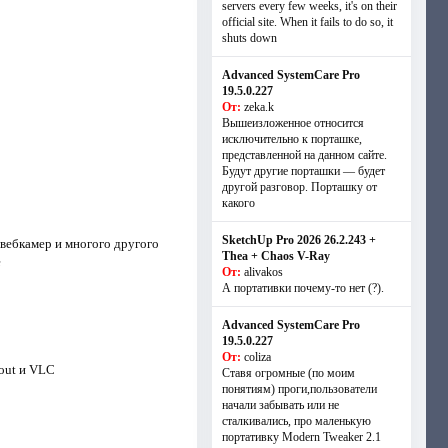
servers every few weeks, it's on their
official site. When it fails to do so, it
shuts down
Advanced SystemCare Pro
19.5.0.227
От:
zeka.k
Вышеизложенное относится
исключительно к порташке,
представленной на данном сайте.
Будут другие порташки — будет
другой разговор. Порташку от
какого
SketchUp Pro 2026 26.2.243 +
 вебкамер и многого другого
Thea + Chaos V-Ray
e
От:
alivakos
А портативки почему-то нет (?).
Advanced SystemCare Pro
19.5.0.227
От:
coliza
out и VLC
Ставя огромные (по моим
понятиям) проги,пользователи
начали забывать или не
сталкивались, про маленькую
портативку Modern Tweaker 2.1