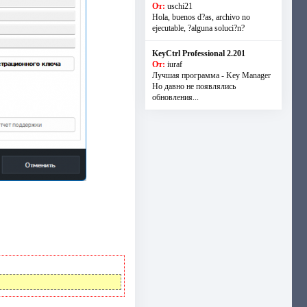
От:
uschi21
Hola, buenos d?as, archivo no
ejecutable, ?alguna soluci?n?
KeyCtrl Professional 2.201
От:
iuraf
Лучшая программа - Key Manager
Но давно не появлялись
обновления...