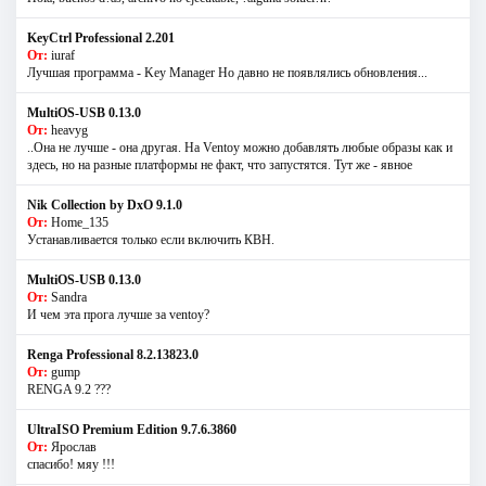
KeyCtrl Professional 2.201
От:
iuraf
Лучшая программа - Key Manager Но давно не появлялись обновления...
MultiOS-USB 0.13.0
От:
heavyg
..Она не лучше - она другая. На Ventoy можно добавлять любые образы как и
здесь, но на разные платформы не факт, что запустятся. Тут же - явное
Nik Collection by DxO 9.1.0
От:
Home_135
Устанавливается только если включить КВН.
MultiOS-USB 0.13.0
От:
Sandra
И чем эта прога лучше за ventoy?
Renga Professional 8.2.13823.0
От:
gump
RENGA 9.2 ???
UltraISO Premium Edition 9.7.6.3860
От:
Ярослав
спасибо! мяу !!!