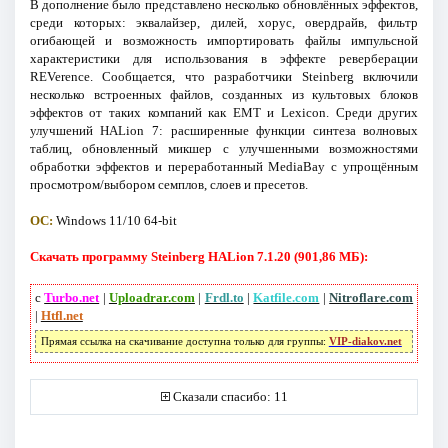
В дополнение было представлено несколько обновлённых эффектов,
среди которых: эквалайзер, дилей, хорус, овердрайв, фильтр
огибающей и возможность импортировать файлы импульсной
характеристики для использования в эффекте реверберации
REVerence. Сообщается, что разработчики Steinberg включили
несколько встроенных файлов, созданных из культовых блоков
эффектов от таких компаний как EMT и Lexicon. Среди других
улучшений HALion 7: расширенные функции синтеза волновых
таблиц, обновленный микшер с улучшенными возможностями
обработки эффектов и переработанный MediaBay с упрощённым
просмотром/выбором семплов, слоев и пресетов.
ОС:
Windows 11/10 64-bit
Скачать программу Steinberg HALion 7.1.20 (901,86 МБ):
с
Turbo.net
|
Uploadrar.com
|
Frdl.to
|
Katfile.com
|
Nitroflare.com
|
Htfl.net
Прямая ссылка на скачивание доступна только для группы:
VIP-diakov.net
Сказали спасибо: 11