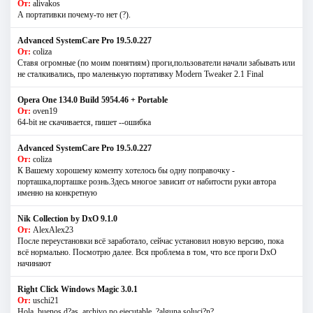
От:
alivakos
А портативки почему-то нет (?).
Advanced SystemCare Pro 19.5.0.227
От:
coliza
Ставя огромные (по моим понятиям) проги,пользователи начали забывать или
не сталкивались, про маленькую портативку Modern Tweaker 2.1 Final
Opera One 134.0 Build 5954.46 + Portable
От:
oven19
64-bit не скачивается, пишет --ошибка
Advanced SystemCare Pro 19.5.0.227
От:
coliza
К Вашему хорошему коменту хотелось бы одну поправочку -
порташка,порташке рознь.Здесь многое зависит от набитости руки автора
именно на конкретную
Nik Collection by DxO 9.1.0
От:
AlexAlex23
После переустановки всё заработало, сейчас установил новую версию, пока
всё нормально. Посмотрю далее. Вся проблема в том, что все проги DxO
начинают
Right Click Windows Magic 3.0.1
От:
uschi21
Hola, buenos d?as, archivo no ejecutable, ?alguna soluci?n?