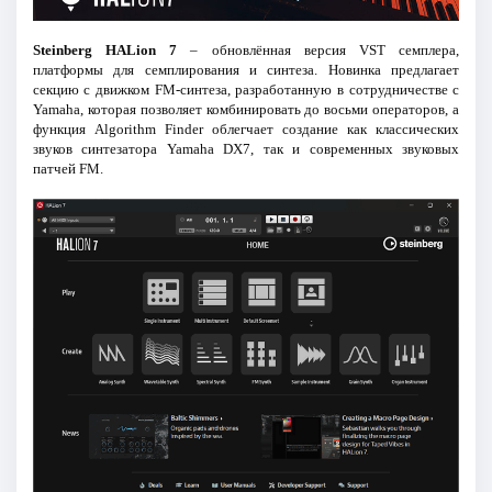
Steinberg HALion 7
– обновлённая версия VST семплера,
платформы для семплирования и синтеза. Новинка предлагает
секцию с движком FM-синтеза, разработанную в сотрудничестве с
Yamaha, которая позволяет комбинировать до восьми операторов, а
функция Algorithm Finder облегчает создание как классических
звуков синтезатора Yamaha DX7, так и современных звуковых
патчей FM.