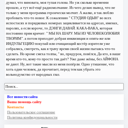
думал, что виновата, моя тупая голова. Но уж сколько временни
прошло, а тут всё-ещё радиомолчание. Из чего делаю вывод, что не
только у меня программа героически молчит. А жалко, я так люблю
пробовать что-то новое. К сожалению " СТУДИЯ ОДЫН" во всех
испостасях и порядковых номерах зацикливается на адресах, именах,
паролях, а если короче, то ДЭНГИ ДАВАЙ. КАКА-ВАКА, которая
постоянно прям кричит: " МЫ НА ШАРУ. МЫ ИЗ ЧЕЛОВЕКОЛЮБИЯ
ТВОРИМ". а потом приходит добрая инквизиция и опять-же или
ИНДУЛЬГЕЦИЮ покупай или очищающий костёр изрители уже
собрались, смотреть, как я трачу время своей жизни пытаясь что-то
сделать. Но кроме смеха толпы, " во, придурок, повёлся, Да кто, в наше
время кто-то, кому-то просто так даёт? Уже даже жёны, без АЙФОНА
не дают. Ну, вот такие мысли из меня попёрли. Одно утишение, что
хоть один человек, да прочитает, перед тем как убрать это
вольнодумство от народных глаз.
Все новости сайта
Ваша помощь сайту
Контакты
Пользовательское соглашение
Политика конфиденциальности