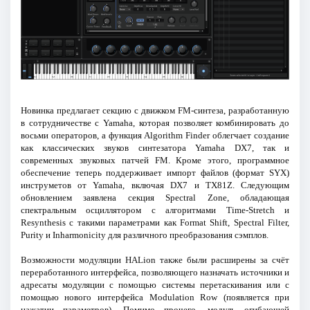
Новинка предлагает секцию с движком FM-синтеза, разработанную
в сотрудничестве с Yamaha, которая позволяет комбинировать до
восьми операторов, а функция Algorithm Finder облегчает создание
как классических звуков синтезатора Yamaha DX7, так и
современных звуковых патчей FM. Кроме этого, программное
обеспечение теперь поддерживает импорт файлов (формат SYX)
инструметов от Yamaha, включая DX7 и TX81Z. Следующим
обновлением заявлена секция Spectral Zone, обладающая
спектральным осциллятором с алгоритмами Time-Stretch и
Resynthesis с такими параметрами как Format Shift, Spectral Filter,
Purity и Inharmonicity для различного преобразования сэмплов.
Возможности модуляции HALion также были расширены за счёт
переработанного интерфейса, позволяющего назначать источники и
адресаты модуляции с помощью системы перетаскивания или с
помощью нового интерфейса Modulation Row (появляется при
нажатии параметров). Помимо прочего, модуль огибающей