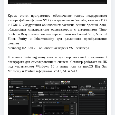
Кроме этого, программное обеспечение теперь поддерживает
импорт файлов (формат SYX) инструметов от Yamaha, включая DX7
и TX81Z. Следующим обновлением заявлена секция Spectral Zone,
обладающая спектральным осциллятором с алгоритмами Time-
Stretch и Resynthesis с такими параметрами как Format Shift, Spectral
Filter, Purity и Inharmonicity для различного преобразования
сэмплов.
Steinberg HALion 7 – обновлённая версия VST семплера
Компания Steinberg выпускает новую версию своей программной
платформы для семплирования и синтеза. Семплер работает на ПК
под управлением Windows 10 и выше или на macOS Big Sur,
Monterey и Ventura в форматах VST3, AU и AAX.