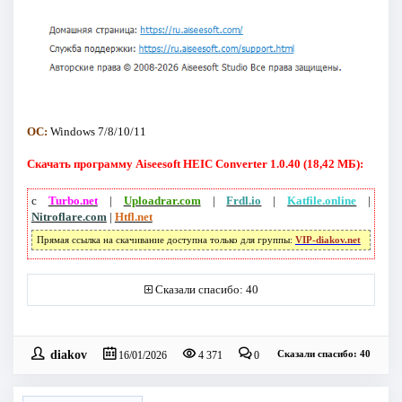
ОС:
Windows 7/8/10/11
Скачать программу Aiseesoft HEIC Converter 1.0.40 (18,42 МБ):
с
Turbo.net
|
Uploadrar.com
|
Frdl.io
|
Katfile.online
|
Nitroflare.com
|
Htfl.net
Прямая ссылка на скачивание доступна только для группы:
VIP-diakov.net
Сказали спасибо: 40
diakov
Сказали спасибо: 40
16/01/2026
4 371
0