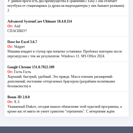
У данной проги есть два преимущества в сравнении с Easy.1 она отличает
ноутбуки от стационарных (а дрова на видеоадаптеры у них бывают разными)
2
Advanced SystemCare Ultimate 18.4.0.114
От:
And
СПАСИБО!!
Dose for Excel 3.6.7
От:
Skipper
Машина впадает в ступор при попытке установки. Пробовал повторно после
перезагрузки с тем же результатом. Windows 11. MS Offiсe 2024.
Google Chrome 151.0.7922.109
От:
Гость Гость
Хороший, быстрый, удобный. Это правда. Масса плюшек расширений-
дополнений, постоянно отторгаемых браузером (разрабами политиками
безопасности) и
Boom 3D 2.0.0
От:
Х.З.
Уважаемый Diakov, сегодня вышло обновление этой чудесной программы, а
кроме вас её никто не умеет грамотно "отрепачить". С нетерпение ждём