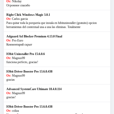
От:
Nikolay
Огромное спасибо
Right Click Windows Magic 3.0.1
От:
Carlos garcia
Para quitar toda la porqueria que instala en hibituninstaller (gratuito) opcion
herramientas del contextual una a una las eliminas. Totalmente
Adguard Ad Blocker Premium 4.13.0 Final
От:
Pro-Euro
Комментарий скрыт
IObit Uninstaller Pro 15.6.0.6
От:
Magnus99
funciona perfecto, gracias!
IObit Driver Booster Pro 13.6.0.438
От:
Magnus99
gracias
Advanced SystemCare Ultimate 18.4.0.114
От:
Magnus99
gracias!
IObit Driver Booster Pro 13.6.0.438
От:
coliza