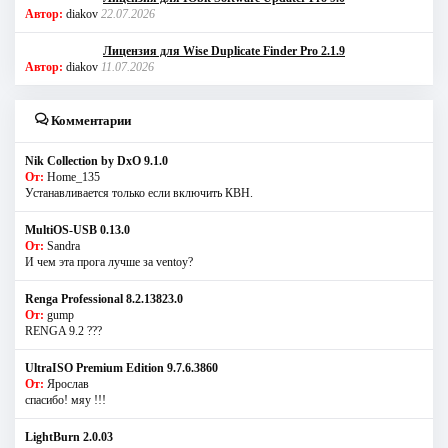
Автор:
diakov
22.07.2026
Лицензия для Wise Duplicate Finder Pro 2.1.9
Автор:
diakov
11.07.2026
Комментарии
Nik Collection by DxO 9.1.0
От:
Home_135
Устанавливается только если включить КВН.
MultiOS-USB 0.13.0
От:
Sandra
И чем эта прога лучше за ventoy?
Renga Professional 8.2.13823.0
От:
gump
RENGA 9.2 ???
UltraISO Premium Edition 9.7.6.3860
От:
Ярослав
спасибо! мяу !!!
LightBurn 2.0.03