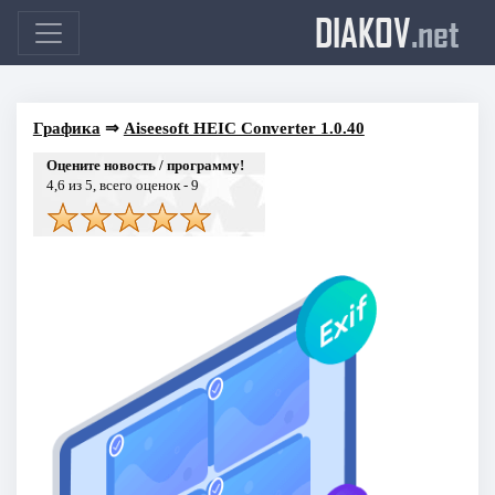
DIAKOV
.net
Графика
⇒
Aiseesoft HEIC Converter 1.0.40
Оцените новость / программу!
4,6
из 5, всего оценок -
9