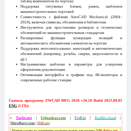
таблиц компонентов по чертежу
Поддержка титульных блоков, рамок, шаблонов
машиностроительных чертежей
Совместимость с файлами AutoCAD Mechanical (2004–
2024), включая символы, обозначения и библиотеки
Инструменты для простановки размеров и технических
обозначений по машиностроительным стандартам
Расширенные функции нумерации позиций и
автоматического обозначения элементов на чертеже
Поддержка интеллектуальных аннотаций и автоматических
обозначений (например, резьбы, сварки, шероховатости и
др.)
Настраиваемые шаблоны и параметры для ускорения
оформления документации
Оптимизация интерфейса и графики под 4K-мониторы и
современные рабочие станции
Скачать программу ZWCAD MFG 2026 v26.10 Build 2025.09.05
ENG
(1 ГБ):
с
Turbo.net
|
Uploadrar.com
|
Frdl.io
|
Katfile.cloud
|
Nitroflare.com
|
Htfl.net
Прямая ссылка на скачивание доступна только для группы:
VIP-diakov.net