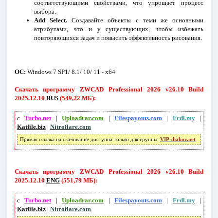
соответствующими свойствами, что упрощает процесс
выбора.
Add Select.
Создавайте объекты с теми же основными
атрибутами, что и у существующих, чтобы избежать
повторяющихся задач и повысить эффективность рисования.
ОС:
Windows 7 SP1/ 8.1/ 10/ 11 - x64
Скачать программу ZWCAD Professional 2026 v26.10 Build
2025.12.10
RUS
(549,22 МБ):
с
Turbo.net
|
Uploadrar.com
|
Filespayouts.com
|
Frdl.my
|
Katfile.biz
|
Nitroflare.com
Прямая ссылка на скачивание доступна только для группы:
VIP-diakov.net
Скачать программу ZWCAD Professional 2026 v26.10 Build
2025.12.10
ENG
(551,79 МБ):
с
Turbo.net
|
Uploadrar.com
|
Filespayouts.com
|
Frdl.my
|
Katfile.biz
|
Nitroflare.com