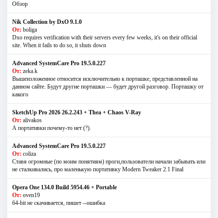
Обзор
Nik Collection by DxO 9.1.0
От:
boliga
Dxo requires verification with their servers every few weeks, it's on their official
site. When it fails to do so, it shuts down
Advanced SystemCare Pro 19.5.0.227
От:
zeka.k
Вышеизложенное относится исключительно к порташке, представленной на
данном сайте. Будут другие порташки — будет другой разговор. Порташку от
какого
SketchUp Pro 2026 26.2.243 + Thea + Chaos V-Ray
От:
alivakos
А портативки почему-то нет (?).
Advanced SystemCare Pro 19.5.0.227
От:
coliza
Ставя огромные (по моим понятиям) проги,пользователи начали забывать или
не сталкивались, про маленькую портативку Modern Tweaker 2.1 Final
Opera One 134.0 Build 5954.46 + Portable
От:
oven19
64-bit не скачивается, пишет --ошибка