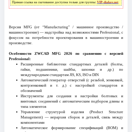
Прямая ссылка на скачивание доступна только для группы:
VIP-diakov.net
Версия MFG (от “Manufacturing” / машинное производство /
машиностроение) — надстройка над возможностями Professional, с
фокусом на потребности проектирования в машиностроении и
производстве.
Особенности ZWCAD MFG 2026 по сравнению с версией
Professional:
Расширенные библиотеки стандартных деталей (болты,
гайки, подшипники, шайбы, шпонки и др.) по
международным стандартам JIS, KS, ISO и DIN
Автоматический генератор отверстий (с резьбой, зенковкой,
контрзенковкой и т. д.) с настройкой стандартов и
обозначений
Инструменты для создания и настройки болтовых и
винтовых соединений с автоматическим подбором длины и
типа элементов
Управление структурой изделия (Product Structure
Management) — иерархия сборок и деталей, связь между
компонентами
Автоматическое формирование спецификаций (BOM) и