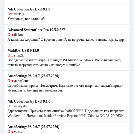
Nik Collection by DxO 9.1.0
От:
vitek_s
Установил, все отлично!!!
Advanced SystemCare Pro 19.5.0.227
От:
diakov
А какая же хорошая? С времен punshА не встречал качественных портах app
MultiOS-USB 0.13.0
От:
snip2k
Все сделал по инструкции. Не видит ISO-шек с Windows. Выполнение 1-го
пункта загрузочного меню - приводит к ошибке.
AutoSettingsPS 0.6.7 (26.07.2026)
От:
дядяСаша
Своеобразная прога. Посмотрим. Единственно что напрягает мелкий шрифт.
Чуток бы по больше не помешал бы.
Nik Collection by DxO 9.1.0
От:
valalysha
Здравствуйте. При установке ошибка 0х80072EE2. Подскажите как исправить.
Windows 11 Домашняя Insider Preview Версия 26H1 Сборка ОС 28120.2630
AutoSettingsPS 0.6.7 (26.07.2026)
От:
valcraft