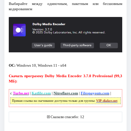
Выбирайте между одиночным, пакетным или бесшовным
кодированием
ОС:
Windows 10, Windows 11 - x64
Скачать программу Dolby Media Encoder 3.7.0 Professional (99,3
МБ):
с
Turbo.net
|
Katfile.com
|
Nitroflare.com
|
Filespayouts.com
|
Прямая ссылка на скачивание доступна только для группы:
VIP-diakov.net
Сказали спасибо: 12