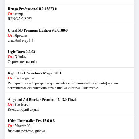
Renga Professional 8.2.13823.0
От:
gump
RENGA 9.2 ???
UltraISO Premium Edition 9.7.6.3860
От:
Ярослав
спасибо! мяу !!!
LightBurn 2.0.03
От:
Nikolay
Огромное спасибо
Right Click Windows Magic 3.0.1
От:
Carlos garcia
Para quitar toda la porqueria que instala en hibituninstaller (gratuito) opcion
herramientas del contextual una a una las eliminas. Totalmente
Adguard Ad Blocker Premium 4.13.0 Final
От:
Pro-Euro
Комментарий скрыт
IObit Uninstaller Pro 15.6.0.6
От:
Magnus99
funciona perfecto, gracias!