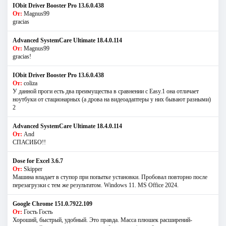
IObit Driver Booster Pro 13.6.0.438
От:
Magnus99
gracias
Advanced SystemCare Ultimate 18.4.0.114
От:
Magnus99
gracias!
IObit Driver Booster Pro 13.6.0.438
От:
coliza
У данной проги есть два преимущества в сравнении с Easy.1 она отличает
ноутбуки от стационарных (а дрова на видеоадаптеры у них бывают разными)
2
Advanced SystemCare Ultimate 18.4.0.114
От:
And
СПАСИБО!!
Dose for Excel 3.6.7
От:
Skipper
Машина впадает в ступор при попытке установки. Пробовал повторно после
перезагрузки с тем же результатом. Windows 11. MS Offiсe 2024.
Google Chrome 151.0.7922.109
От:
Гость Гость
Хороший, быстрый, удобный. Это правда. Масса плюшек расширений-