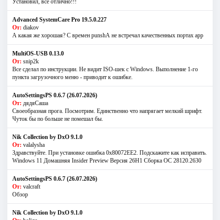
Установил, все отлично!!!
Advanced SystemCare Pro 19.5.0.227
От:
diakov
А какая же хорошая? С времен punshА не встречал качественных портах app
MultiOS-USB 0.13.0
От:
snip2k
Все сделал по инструкции. Не видит ISO-шек с Windows. Выполнение 1-го
пункта загрузочного меню - приводит к ошибке.
AutoSettingsPS 0.6.7 (26.07.2026)
От:
дядяСаша
Своеобразная прога. Посмотрим. Единственно что напрягает мелкий шрифт.
Чуток бы по больше не помешал бы.
Nik Collection by DxO 9.1.0
От:
valalysha
Здравствуйте. При установке ошибка 0х80072EE2. Подскажите как исправить.
Windows 11 Домашняя Insider Preview Версия 26H1 Сборка ОС 28120.2630
AutoSettingsPS 0.6.7 (26.07.2026)
От:
valcraft
Обзор
Nik Collection by DxO 9.1.0