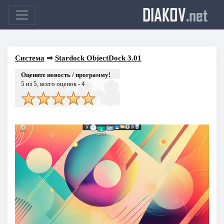
DIAKOV
.net
Система
⇒
Stardock ObjectDock 3.01
Оцените новость / программу!
5
из 5, всего оценок -
4