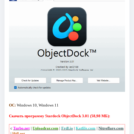
ОС:
Windows 10, Windows 11
Скачать программу Stardock ObjectDock 3.01 (58,98 МБ):
с
Turbo.net
|
Uploadrar.com
|
Frdl.io
|
Katfile.com
|
Nitroflare.com
|
Htfl.net