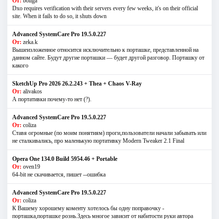
От:
boliga
Dxo requires verification with their servers every few weeks, it's on their official
site. When it fails to do so, it shuts down
Advanced SystemCare Pro 19.5.0.227
От:
zeka.k
Вышеизложенное относится исключительно к порташке, представленной на
данном сайте. Будут другие порташки — будет другой разговор. Порташку от
какого
SketchUp Pro 2026 26.2.243 + Thea + Chaos V-Ray
От:
alivakos
А портативки почему-то нет (?).
Advanced SystemCare Pro 19.5.0.227
От:
coliza
Ставя огромные (по моим понятиям) проги,пользователи начали забывать или
не сталкивались, про маленькую портативку Modern Tweaker 2.1 Final
Opera One 134.0 Build 5954.46 + Portable
От:
oven19
64-bit не скачивается, пишет --ошибка
Advanced SystemCare Pro 19.5.0.227
От:
coliza
К Вашему хорошему коменту хотелось бы одну поправочку -
порташка,порташке рознь.Здесь многое зависит от набитости руки автора