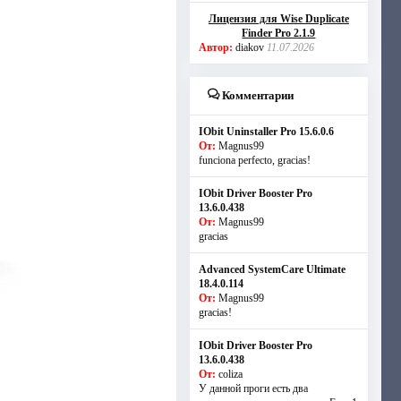
Лицензия для Wise Duplicate
Finder Pro 2.1.9
Автор:
diakov
11.07.2026
Комментарии
IObit Uninstaller Pro 15.6.0.6
От:
Magnus99
funciona perfecto, gracias!
IObit Driver Booster Pro
13.6.0.438
От:
Magnus99
gracias
Advanced SystemCare Ultimate
18.4.0.114
От:
Magnus99
gracias!
IObit Driver Booster Pro
13.6.0.438
От:
coliza
У данной проги есть два