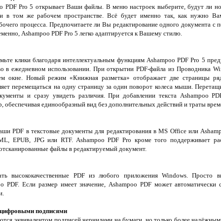
o PDF Pro 5 открывает Ваши файлы. В меню настроек выберите, будут ли н
ли в том же рабочем пространстве. Всё будет именно так, как нужно В
бочего процесса. Предпочитаете ли Вы редактирование одного документа с 
менно, Ashampoo PDF Pro 5 легко адаптируется к Вашему стилю.
омьте клики благодаря интеллектуальным функциям Ashampoo PDF Pro 5 пре
во в ежедневном использовании. При открытии PDF-файла из Проводника Wi
м окне. Новый режим «Книжная разметка» отображает две страницы ряд
ляет перемещаться на одну страницу за один поворот колеса мыши. Перетащи
кументы и сразу увидеть различия. При добавлении текста Ashampoo PD
, обеспечивая единообразный вид без дополнительных действий и траты врем
ши PDF в текстовые документы для редактирования в MS Office или Ashampo
L, EPUB, JPG или RTF. Ashampoo PDF Pro кроме того поддерживает рас
 отсканированные файлы в редактируемый документ.
ть высококачественные PDF из любого приложения Windows. Просто в
o PDF. Если размер имеет значение, Ashampoo PDF может автоматически с
и.
с цифровыми подписями
тся эквивалентом подписей чернилами на бумаги, но только более надёжным