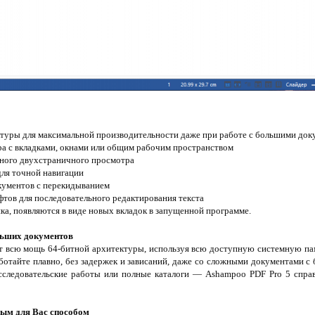
ктуры для максимальной производительности даже при работе с большими до
а с вкладками, окнами или общим рабочим пространством
чного двухстраничного просмотра
для точной навигации
кументов с перекидыванием
фтов для последовательного редактирования текста
ка, появляются в виде новых вкладок в запущенной программе.
льших документов
т всю мощь 64-битной архитектуры, используя всю доступную системную пам
ботайте плавно, без задержек и зависаний, даже со сложными документами с
исследовательские работы или полные каталоги — Ashampoo PDF Pro 5 спра
ым для Вас способом