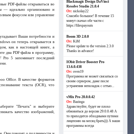
Blackmagic Design DaVinci
овые PDF-файлы открываться во
Resolve Studio 21.0.4
ам — идеально организовано и
От:
nickolay22
полным фокусом или управление
Спасибо большое! В течение 15
минут скачал обе части с
https://filespayouts
дугадывает Ваши потребности и
Boom 3D 2.0.0
От:
KiM
ndows он теперь открывается в
Please update to the version 2.3.0
ом, как в настоящей книге, а
Thanks in advance!
те два PDF-файла в программу,
F Pro 5 запоминает последний
IObit Driver Booster Pro
ени.
13.6.0.438
От:
oven19
Программа не может связаться со
o Office. В качестве форматов
своим сервером, даже после
познавание текста (OCR), что
устранения неполадок с сетью...
vMix Pro 28.0.0.42
От:
Bazinga
ыберите "Печать" и выберите
Здравствуйте, будет не плохо
обновиться до версии 29.0.0.48 А
нижать качество изображений,
то приходится обходными путями
лицензию на месяц брать))) А ваши
программы всегда
и. Они говорят о подлинности и