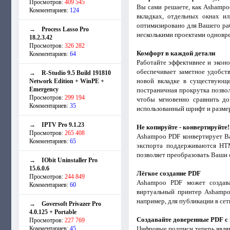
Просмотров:
409 545
Вы сами решаете, как Ashampo
Комментариев:
124
вкладках, отдельных окнах и
оптимизировано для Вашего ра
→
Process Lasso Pro
несколькими проектами одновре
18.2.3.42
Просмотров:
326 282
Комфорт в каждой детали
Комментариев:
64
Работайте эффективнее и экон
обеспечивает заметное удобст
→
R-Studio 9.5 Build 191810
новой вкладке в существующе
Network Edition + WinPE +
Emergency
постраничная прокрутка позво
Просмотров:
299 194
чтобы мгновенно сравнить до
Комментариев:
35
использованный шрифт и размер
→
IPTV Pro 9.1.23
Не копируйте - конвертируйте!
Просмотров:
265 408
Ashampoo PDF конвертирует Ва
Комментариев:
65
экспорта поддерживаются HTM
позволяет преобразовать Ваши
→
IObit Uninstaller Pro
15.6.0.6
Лёгкое создание PDF
Просмотров:
244 849
Ashampoo PDF может создава
Комментариев:
60
виртуальный принтер Ashampo
например, для публикации в сет
→
Goversoft Privazer Pro
4.0.125 + Portable
Создавайте доверенные PDF 
Просмотров:
227 769
Комментариев:
45
Цифровые подписи теперь являю