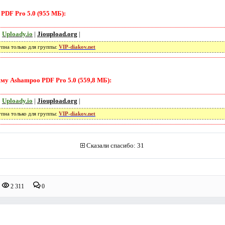
PDF Pro 5.0 (955 МБ):
|
Uploady.io
|
Jioupload.org
|
упна только для группы:
VIP-diakov.net
му Ashampoo PDF Pro 5.0 (559,8 МБ):
|
Uploady.io
|
Jioupload.org
|
упна только для группы:
VIP-diakov.net
Сказали спасибо: 31
2 311
0