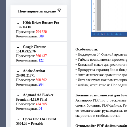
Популярное за неделю
→
IObit Driver Booster Pro
13.6.0.438
Просмотров:
704 320
Комментариев:
309
→
Google Chrome
Особенности:
151.0.7922.76
• Поддержка 64-битной архите
Просмотров:
566 437
• Гибкие возможности просмотр
Комментариев:
122
• Книжный макет для реалисти
• Прокрутка страниц бок о бок 
→
Adobe Acrobat
• Автоматическое сравнение до
26.001.21771
• Интеллектуальная память шри
Просмотров:
508 502
Комментариев:
264
• Файлы, открытые из Проводни
→
Adguard Ad Blocker
Больше возможностей для бо
Premium 4.13.0 Final
Ashampoo PDF Pro 5 раскрывае
Просмотров:
454 605
самых больших PDF-файлов. Ра
Комментариев:
54
то технические руководства, 
скоростью и стабильностью.
→
Opera One 134.0 Build
5954.26 + Portable
Открывайте PDF-файлы удобн