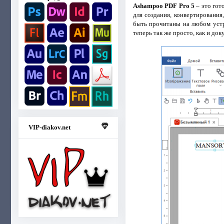
Ashampoo PDF Pro 5
– это гот
для создания, конвертировани
быть прочитаны на любом уст
теперь так же просто, как и до
VIP-diakov.net