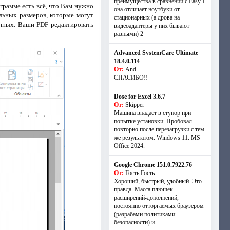
преимущества в сравнении с Easy.1
грамме есть всё, что Вам нужно
она отличает ноутбуки от
льных размеров, которые могут
стационарных (а дрова на
нных. Ваши PDF редактировать
видеоадаптеры у них бывают
разными) 2
Advanced SystemCare Ultimate
18.4.0.114
От:
And
СПАСИБО!!
Dose for Excel 3.6.7
От:
Skipper
Машина впадает в ступор при
попытке установки. Пробовал
повторно после перезагрузки с тем
же результатом. Windows 11. MS
Offiсe 2024.
Google Chrome 151.0.7922.76
От:
Гость Гость
Хороший, быстрый, удобный. Это
правда. Масса плюшек
расширений-дополнений,
постоянно отторгаемых браузером
(разрабами политиками
безопасности) и