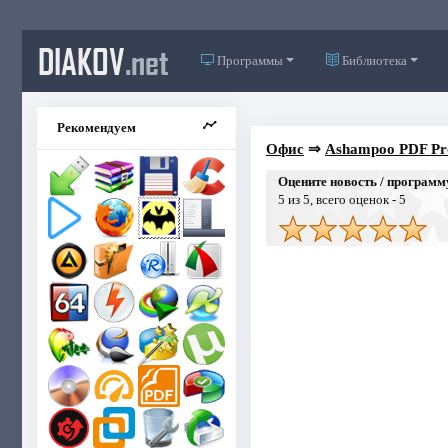
DIAKOV
.net
Программы
Библиотека
Рекомендуем
Офис
⇒
Ashampoo PDF Pro
Оцените новость / программ
5
из 5, всего оценок -
5