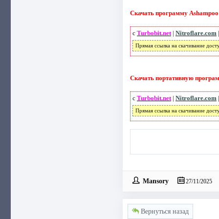
Скачать программу Ashampoo 
с
Turbobit.net
|
Nitroflare.com
Прямая ссылка на скачивание дост
Скачать портативную програм
с
Turbobit.net
|
Nitroflare.com
Прямая ссылка на скачивание дост
Mansory
27/11/2025
Вернуться назад