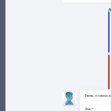
Д
Гость
, оставишь 
Имя:
*