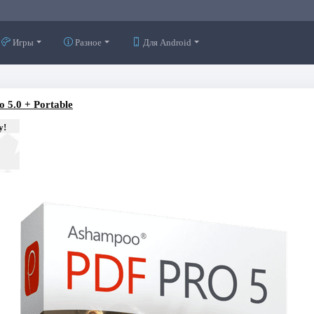
Игры
Разное
Для Android
 5.0 + Portable
у!