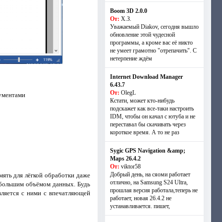
Boom 3D 2.0.0
От:
Х.З.
Уважаемый Diakov, сегодня вышло
обновление этой чудесной
программы, а кроме вас её никто
не умеет грамотно "отрепачить". С
нетерпение ждём
Internet Download Manager
6.43.7
От:
OlegL
кументами
Кстати, может кто-нибудь
подскажет как все-таки настроить
IDM, чтобы он качал с ютуба и не
переставал бы скачивать через
короткое время. А то не раз
Sygic GPS Navigation &amp;
Maps 26.4.2
От:
viktor58
Добрый день, на сяоми работает
ять для лёгкой обработки даже
отлично, на Samsung S24 Ultra,
 большим объёмом данных. Будь
прошлая версия работала,теперь не
вляется с ними с впечатляющей
работает, новая 26.4.2 не
устанавливается. пишет,