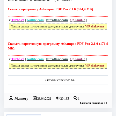
Скачать программу Ashampoo PDF Pro 2.1.0 (304,4 МБ):
с
Turbo.cc
|
Katfile.com
|
Nitroflare.com
|
Up-load.io
|
Прямая ссылка на скачивание доступна только для группы:
VIP-diakov.net
Скачать портативную программу Ashampoo PDF Pro 2.1.0 (171,9
МБ):
с
Turbo.cc
|
Katfile.com
|
Nitroflare.com
|
Up-load.io
|
Прямая ссылка на скачивание доступна только для группы:
VIP-diakov.net
Сказали спасибо: 64
Mansory
28/04/2021
20 135
1
Сказали спасибо: 64