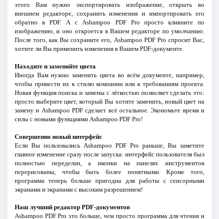
этого Вам нужно экспортировать изображение, открыть во
внешнем редакторе, сохранить изменения и импортировать его
обратно в PDF. А с Ashampoo PDF Pro просто кликните по
изображению, и оно откроется в Вашем редакторе по умолчанию.
После того, как Вы сохраните его, Ashampoo PDF Pro спросит Вас,
хотите ли Вы применить изменения в Вашем PDF-документе.
Находите и заменяйте цвета
Иногда Вам нужно заменить цвета во всём документе, например,
чтобы привести их к стилю компании или к требованиям проекта.
Новая функция поиска и замены с лёгкостью позволяет сделать это:
просто выберите цвет, который Вы хотите заменить, новый цвет на
замену и Ashampoo PDF сделает всё остальное. Экономьте время и
силы с новыми функциями Ashampoo PDF Pro!
Совершенно новый интерфейс
Если Вы пользовались Ashampoo PDF Pro раньше, Вы заметите
главное изменение сразу после запуска: интерфейс пользователя был
полностью переделан, а иконки на панелях инструментов
перерисованы, чтобы быть более понятными. Кроме того,
программа теперь больше пригодна для работы с сенсорными
экранами и экранами с высоким разрешением!
Наш лучший редактор PDF-документов
Ashampoo PDF Pro это больше, чем просто программа для чтения и