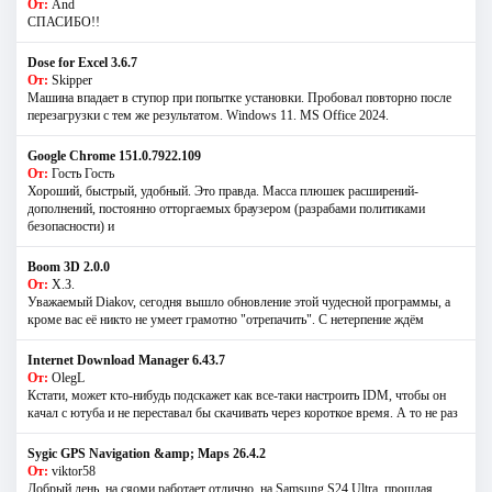
От:
And
СПАСИБО!!
Dose for Excel 3.6.7
От:
Skipper
Машина впадает в ступор при попытке установки. Пробовал повторно после
перезагрузки с тем же результатом. Windows 11. MS Offiсe 2024.
Google Chrome 151.0.7922.109
От:
Гость Гость
Хороший, быстрый, удобный. Это правда. Масса плюшек расширений-
дополнений, постоянно отторгаемых браузером (разрабами политиками
безопасности) и
Boom 3D 2.0.0
От:
Х.З.
Уважаемый Diakov, сегодня вышло обновление этой чудесной программы, а
кроме вас её никто не умеет грамотно "отрепачить". С нетерпение ждём
Internet Download Manager 6.43.7
От:
OlegL
Кстати, может кто-нибудь подскажет как все-таки настроить IDM, чтобы он
качал с ютуба и не переставал бы скачивать через короткое время. А то не раз
Sygic GPS Navigation &amp; Maps 26.4.2
От:
viktor58
Добрый день, на сяоми работает отлично, на Samsung S24 Ultra, прошлая