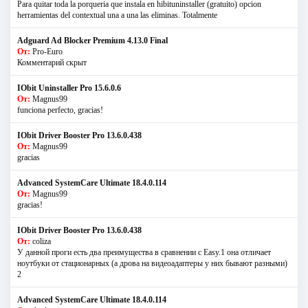
Para quitar toda la porqueria que instala en hibituninstaller (gratuito) opcion
herramientas del contextual una a una las eliminas. Totalmente
Adguard Ad Blocker Premium 4.13.0 Final
От:
Pro-Euro
Комментарий скрыт
IObit Uninstaller Pro 15.6.0.6
От:
Magnus99
funciona perfecto, gracias!
IObit Driver Booster Pro 13.6.0.438
От:
Magnus99
gracias
Advanced SystemCare Ultimate 18.4.0.114
От:
Magnus99
gracias!
IObit Driver Booster Pro 13.6.0.438
От:
coliza
У данной проги есть два преимущества в сравнении с Easy.1 она отличает
ноутбуки от стационарных (а дрова на видеоадаптеры у них бывают разными)
2
Advanced SystemCare Ultimate 18.4.0.114