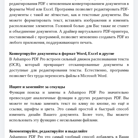
редактирования PDF с мгновенным конвертированием документов в
форматы Word или Excel. Программа позволяет редактировать PDF-
документы с такой же лёгкостью, как и текстовые документы. Вы
можете форматировать текст, вставлять изображения и изменять
расположение элементов. Головной болью для Вас также не станет
и объединение документов. А драйвер виртуального PDF-принтера,
поставляемый с программой, позволяет мгновенно создавать PDF из
любого приложения, поддерживающего печать.
Конвертируйте документы в формат Word, Excel и другие
В Ashampoo PDF Pro встроен сильный движок распознавания текста
(OCR), который превращает отсканированные документы в
доступные для редактирования тексты. Естественно, программа
позволяет без труда переносить файлы в Microsoft Word.
Ищите и заменяйте за секунды
Функция поиска и замены в Ashampoo PDF Pro значительно
превосходит аналогичные функции в других редакторах PDF. Вы
можете не только заменять текст по клику по кнопке, но ещё и
ссылки, шрифты и цвета. Это самый простой и быстрый способ
изменить дизайн Вашего документа. Более того, Вы можете
использовать эту функцию с несколькими файлами.
Комментируйте, редактируйте и выделяйте
Ashampoo PDF Pro это самый удобный способ добавлять в Ваши