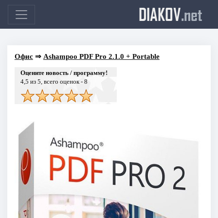
DIAKOV
.net
Офис
⇒
Ashampoo PDF Pro 2.1.0 + Portable
Оцените новость / программу!
4,5
из 5, всего оценок -
8