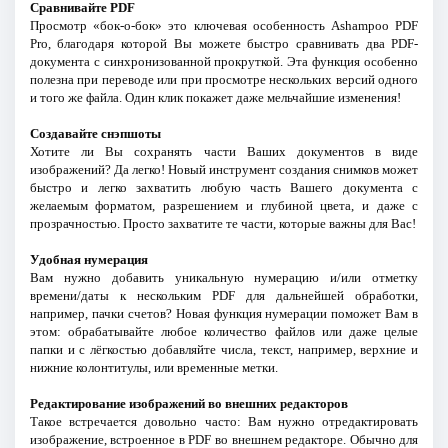
Сравнивайте PDF
Просмотр «бок-о-бок» это ключевая особенность Ashampoo PDF
Pro, благодаря которой Вы можете быстро сравнивать два PDF-
документа с синхронизованной прокруткой. Эта функция особенно
полезна при переводе или при просмотре нескольких версий одного
и того же файла. Один клик покажет даже мельчайшие изменения!
Создавайте снэпшоты
Хотите ли Вы сохранять части Ваших документов в виде
изображений? Да легко! Новый инструмент создания снимков может
быстро и легко захватить любую часть Вашего документа с
желаемым форматом, разрешением и глубиной цвета, и даже с
прозрачностью. Просто захватите те части, которые важны для Вас!
Удобная нумерация
Вам нужно добавить уникальную нумерацию и/или отметку
времени/даты к нескольким PDF для дальнейшей обработки,
например, пачки счетов? Новая функция нумерации поможет Вам в
этом: обрабатывайте любое количество файлов или даже целые
папки и с лёгкостью добавляйте числа, текст, например, верхние и
нижние колонтитулы, или временные метки.
Редактирование изображений во внешних редакторов
Такое встречается довольно часто: Вам нужно отредактировать
изображение, встроенное в PDF во внешнем редакторе. Обычно для