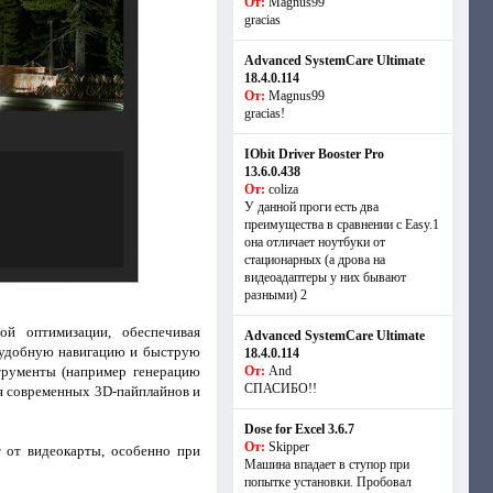
От:
Magnus99
gracias
Advanced SystemCare Ultimate
18.4.0.114
От:
Magnus99
gracias!
IObit Driver Booster Pro
13.6.0.438
От:
coliza
У данной проги есть два
преимущества в сравнении с Easy.1
она отличает ноутбуки от
стационарных (а дрова на
видеоадаптеры у них бывают
разными) 2
ой оптимизации, обеспечивая
Advanced SystemCare Ultimate
, удобную навигацию и быструю
18.4.0.114
струменты (например генерацию
От:
And
СПАСИБО!!
ля современных 3D-пайплайнов и
Dose for Excel 3.6.7
От:
Skipper
 от видеокарты, особенно при
Машина впадает в ступор при
попытке установки. Пробовал