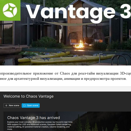
производительное приложение от Chaos для реал-тайм визуализации 3D-сц
ченное для архитектурной визуализации, анимации и предпросмотра проектов.