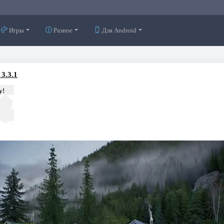
Игры
Разное
Для Android
3.3.1
у!