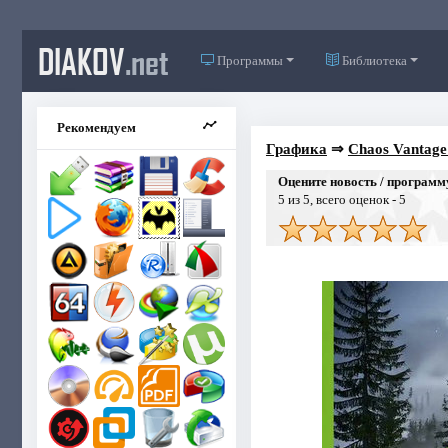
DIAKOV
.net
Программы
Библиотека
Рекомендуем
Графика
⇒
Chaos Vantage 
Оцените новость / программ
5
из 5, всего оценок -
5