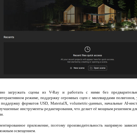
нно загружать сцены из V-Ray и работать с ними без предварительн
интерактивном режиме, поддержку огромных сцен с миллиардами полигонов
 поддержку форматов USD, MaterialX, volumetric-данных, начальные AI-ин
и улучшенные инструменты редактирования, что делает её мощным решением д
и.
нтированное приложение, поэтому производительность напрямую зависит
сложным освещением.