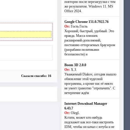
повторно после перезагрузки с тем
же результатом. Windows 11. MS
Offiсe 2024.
Google Chrome 151.0.7922.76
От:
Гость Гость
Хороший, быстрый, удобный. Это
правда. Масса плюшек
расширений-дополнений,
постоянно отторгаемых браузером
(разрабами политиками
безопасности) и
Boom 3D 2.0.0
От:
Х.З.
Уважаемый Diakov, сегодня вышло
Сказали спасибо: 16
обновление этой чудесной
программы, а кроме вас её никто
не умеет грамотно "отрепачить". С
нетерпение ждём
Internet Download Manager
6.43.7
От:
OlegL
Кстати, может кто-нибудь
подскажет как все-таки настроить
IDM, чтобы он качал с ютуба и не