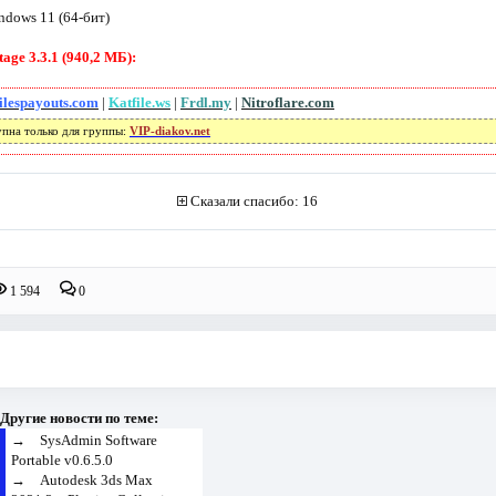
ndows 11 (64-бит)
ge 3.3.1 (940,2 МБ):
ilespayouts.com
|
Katfile.ws
|
Frdl.my
|
Nitroflare.com
упна только для группы:
VIP-diakov.net
Сказали спасибо: 16
1 594
0
Другие новости по теме:
→
SysAdmin Software
Portable v0.6.5.0
→
Autodesk 3ds Max