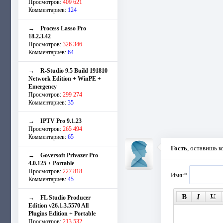
Просмотров:
409 621
Комментариев:
124
→
Process Lasso Pro
18.2.3.42
Просмотров:
326 346
Комментариев:
64
→
R-Studio 9.5 Build 191810
Network Edition + WinPE +
Emergency
Просмотров:
299 274
Комментариев:
35
→
IPTV Pro 9.1.23
Просмотров:
265 494
Комментариев:
65
Гость
, оставишь 
→
Goversoft Privazer Pro
4.0.125 + Portable
Просмотров:
227 818
Имя:
*
Комментариев:
45
→
FL Studio Producer
Edition v26.1.3.5570 All
Plugins Edition + Portable
Просмотров:
213 532