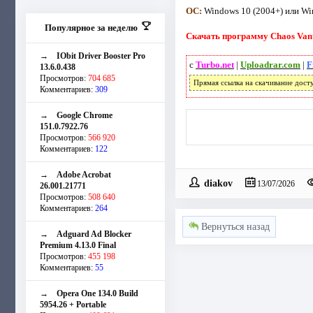
ОС:
Windows 10 (2004+) или Wi
Популярное за неделю
Скачать программу Chaos Vanta
→
IObit Driver Booster Pro
с
Turbo.net
|
Uploadrar.com
|
F
13.6.0.438
Просмотров:
704 685
Прямая ссылка на скачивание дост
Комментариев:
309
→
Google Chrome
151.0.7922.76
Просмотров:
566 920
Комментариев:
122
→
Adobe Acrobat
diakov
13/07/2026
26.001.21771
Просмотров:
508 640
Комментариев:
264
Вернуться назад
→
Adguard Ad Blocker
Premium 4.13.0 Final
Просмотров:
455 198
Комментариев:
55
→
Opera One 134.0 Build
5954.26 + Portable