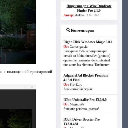
Лицензия для Wise Duplicate
Finder Pro 2.1.9
Автор:
diakov
11.07.2026
Комментарии
Right Click Windows Magic 3.0.1
От:
Carlos garcia
Para quitar toda la porqueria que
instala en hibituninstaller (gratuito)
opcion herramientas del contextual
una a una las eliminas. Totalmente
ен с полноценной трассировкой
Adguard Ad Blocker Premium
4.13.0 Final
От:
Pro-Euro
Комментарий скрыт
IObit Uninstaller Pro 15.6.0.6
От:
Magnus99
funciona perfecto, gracias!
IObit Driver Booster Pro
13.6.0.438