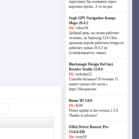
переставал бы скачивать через
короткое время. А то не раз
Sygic GPS Navigation &amp;
Maps 26.4.2
От:
viktor58
Добрый день, на сяоми работает
отлично, на Samsung S24 Ultra,
прошлая версия работала,теперь не
работает, новая 26.4.2 не
устанавливается. пишет,
Blackmagic Design DaVinci
Resolve Studio 21.0.4
От:
nickolay22
Спасибо большое! В течение 15
минут скачал обе части с
https://filespayouts
Boom 3D 2.0.0
От:
KiM
Please update to the version 2.3.0
Thanks in advance!
IObit Driver Booster Pro
13.6.0.438
От:
oven19