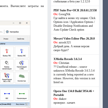
стабильная а бета уже 1.2.12.0
монта. Вычислите затраты на
PDF Suite Pro+OCR 20.0.61.21558
От:
GeorgNik
Где найти в меню эту опцию: Click
Options icon / Application Options /
Disable Desktop Notifications and
Auto Update Check option
Movavi Video Editor Plus 26.20.0
От:
azxsdc321
Добрый день. А новая версия
скоро будет?
XMedia Recode 3.6.3.4
От:
Christian
?? Unofficial release – source
unknown XMedia Recode 3.6.5.3.4
is currently being reported as a new
release. However, this version is not
listed on
Opera One 134.0 Build 5954.46 +
Portable
От:
diakov
проверил - качает.