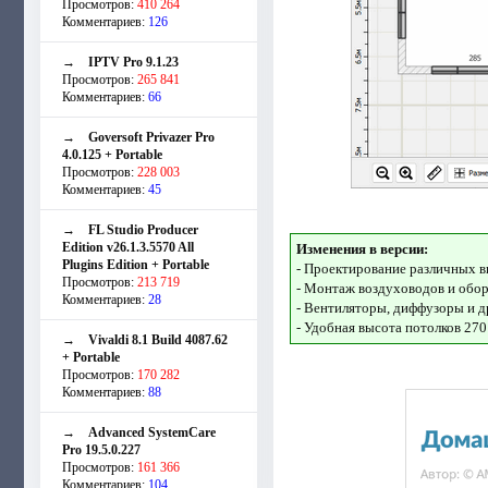
Просмотров:
410 264
Комментариев:
126
→
IPTV Pro 9.1.23
Просмотров:
265 841
Комментариев:
66
→
Goversoft Privazer Pro
4.0.125 + Portable
Просмотров:
228 003
Комментариев:
45
→
FL Studio Producer
Edition v26.1.3.5570 All
Изменения в версии:
Plugins Edition + Portable
- Проектирование различных в
Просмотров:
213 719
- Монтаж воздуховодов и обо
Комментариев:
28
- Вентиляторы, диффузоры и д
- Удобная высота потолков 27
→
Vivaldi 8.1 Build 4087.62
+ Portable
Просмотров:
170 282
Комментариев:
88
→
Advanced SystemCare
Pro 19.5.0.227
Просмотров:
161 366
Комментариев:
104