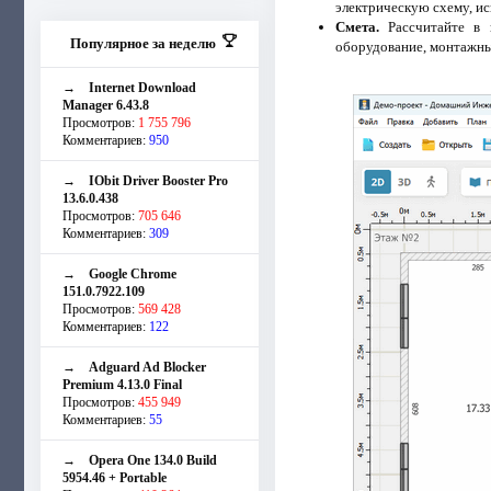
электрическую схему, ис
Смета.
Рассчитайте в 
Популярное за неделю
оборудование, монтажны
→
Internet Download
Manager 6.43.8
Просмотров:
1 755 796
Комментариев:
950
→
IObit Driver Booster Pro
13.6.0.438
Просмотров:
705 646
Комментариев:
309
→
Google Chrome
151.0.7922.109
Просмотров:
569 428
Комментариев:
122
→
Adguard Ad Blocker
Premium 4.13.0 Final
Просмотров:
455 949
Комментариев:
55
→
Opera One 134.0 Build
5954.46 + Portable