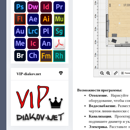
VIP-diakov.net
Возможности программы:
Отопление.
Нарисуйте 
оборудование, чтобы со
Водоснабжение.
Размест
чертеж линии-выноски с
Канализация.
Проектиру
подпишите диаметр и ук
Электрика.
Расставьте 