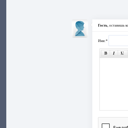
Гость
, оставишь 
Имя:
*