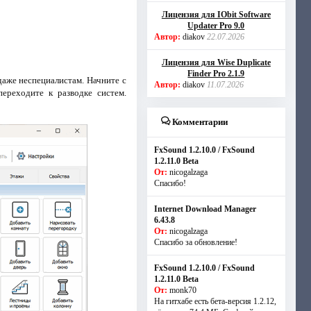
Лицензия для IObit Software
Updater Pro 9.0
Автор:
diakov
22.07.2026
Лицензия для Wise Duplicate
Finder Pro 2.1.9
аже неспециалистам. Начните с
Автор:
diakov
11.07.2026
ереходите к разводке систем.
Комментарии
FxSound 1.2.10.0 / FxSound
1.2.11.0 Beta
От:
nicogalzaga
Спасибо!
Internet Download Manager
6.43.8
От:
nicogalzaga
Спасибо за обновление!
FxSound 1.2.10.0 / FxSound
1.2.11.0 Beta
От:
monk70
На гитхабе есть бета-версия 1.2.12,