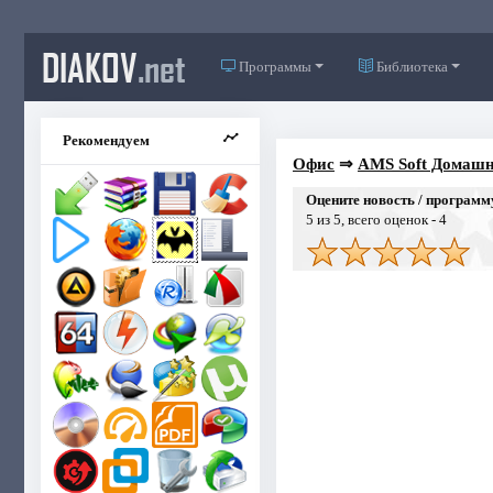
DIAKOV
.net
Программы
Библиотека
Рекомендуем
Офис
⇒
AMS Soft Домашн
Оцените новость / программ
5
из 5, всего оценок -
4