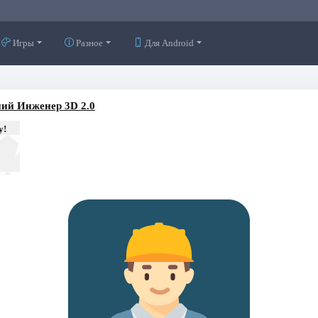
Игры
Разное
Для Android
ий Инженер 3D 2.0
у!