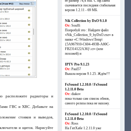
её размер 74,4 МБ. С оф.сайта
скачивается последняя стабильная
версия 1.2.11 - 69 МБ.
Nik Collection by DxO 9.1.0
От:
Souffi
Попробуй это : Найдите файл
«Nik_Collection_9_byDxO.exe» в
папке «C:\Windows\Temp\
{5A967910-C604-493B-A80C-
FB2314122A36}\.cr» (или
похожей) и
IPTV Pro 9.1.23
От:
Paul57
Вышла версия 9.1.25. Ждём!!!
FxSound 1.2.10.0 / FxSound
1.2.11.0 Beta
От:
diakov
но расположите радиаторы и
пока только сам список обнов,
самого релиза пока не нахожу.
убами ГВС и ХВС. Добавьте на
FxSound 1.2.10.0 / FxSound
оложение стояков и выводов,
1.2.11.0 Beta
От:
Ross
ыключатели и щиток. Нарисуйте
На ГитХабе 1.2.11.0 уже