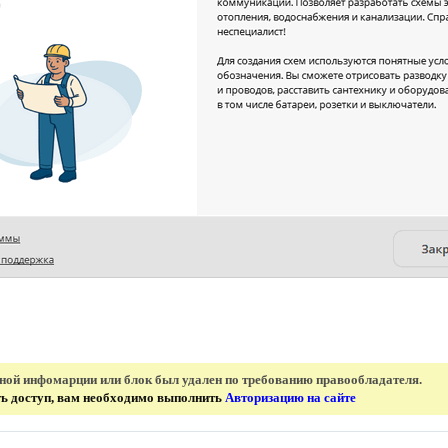
нной инфомарции или блок был удален по требованию правообладателя.
ить доступ, вам необходимо выполнить
Авторизацию на сайте