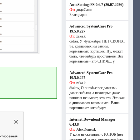
AutoSettingsPS 0.6.7 (26.07.2026)
От:
дядяСаша
Благодарю.
Advanced SystemCare Pro
19.5.0.227
От:
zeka.k
coliza, У Чупокабры НЕТ СВОИХ,
т.е. сделанных им самим,
нормальных порташек. Ну, может
быть, что-нибудь простенькое. Все
нормальные - это СПИЖ... у
Advanced SystemCare Pro
19.5.0.227
От:
zeka.k
diakov, О punsh-е все давным-
давно забыли, а некоторые даже
понятия не имеют, кто это. Это как
о динозаврах вспоминать. Ваша
порташка от кого будет
Internet Download Manager
6.43.8
От:
AlexDonetsk
У кого не скачивает с ЮТЮБ (нет
менюшки), поэксперементируйте с