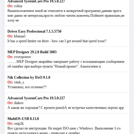
Advanced SystemCare Pro 19.5.0.227
От:
coliza
Вышеизложенное мной не относится к конкретной программе,данная прога
мне давно не интересна,просто люблю читать коменты.Поймите правильно,не
хочу не
Driver Easy Professional 7.1.5.5750
От:
khanaa1
It has a speed limiter on there - how can I get around that speed issue?
MEP Designer 29.2.0 Build 5003
От:
svoroponov
..........MEP Designer аварийно завершает работу с всплывающим сообщением
об ошибке при выборе пункта "Новый проект". Аналогично и
Nik Collection by DxO 9.1.0
От:
vitek_s
Установил, все отлично!!!
Advanced SystemCare Pro 19.5.0.227
От:
diakov
А какая же хорошая? С времен punshА не встречал качественных портах app
MultiOS-USB 0.13.0
От:
snip2k
Все сделал по инструкции. Не видит ISO-шек с Windows. Выполнение 1-го
пункта загрузочного меню - приводит к ошибке.