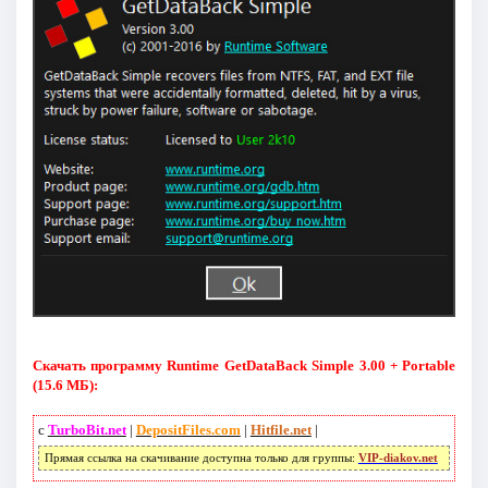
Скачать программу Runtime GetDataBack Simple 3.00 + Portable
(15.6 МБ):
с
TurboBit.net
|
DepositFiles.com
|
Hitfile.net
|
Прямая ссылка на скачивание доступна только для группы:
VIP-diakov.net