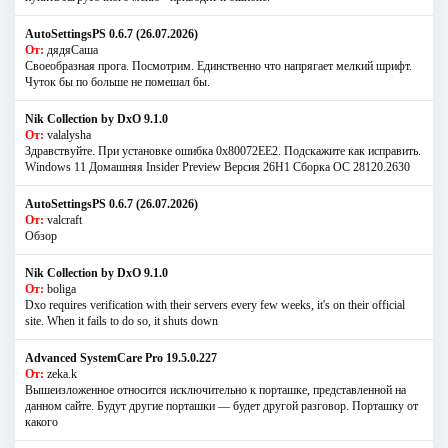
AutoSettingsPS 0.6.7 (26.07.2026)
От:
дядяСаша
Своеобразная прога. Посмотрим. Единственно что напрягает мелкий шрифт.
Чуток бы по больше не помешал бы.
Nik Collection by DxO 9.1.0
От:
valalysha
Здравствуйте. При установке ошибка 0х80072EE2. Подскажите как исправить.
Windows 11 Домашняя Insider Preview Версия 26H1 Сборка ОС 28120.2630
AutoSettingsPS 0.6.7 (26.07.2026)
От:
valcraft
Обзор
Nik Collection by DxO 9.1.0
От:
boliga
Dxo requires verification with their servers every few weeks, it's on their official
site. When it fails to do so, it shuts down
Advanced SystemCare Pro 19.5.0.227
От:
zeka.k
Вышеизложенное относится исключительно к порташке, представленной на
данном сайте. Будут другие порташки — будет другой разговор. Порташку от
какого