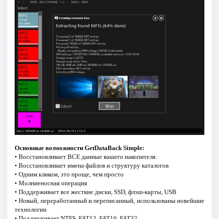
Основные возможности GetDataBack Simple:
• Восстановливает ВСЕ данные вашего накопителя.
• Восстановливает имена файлов и структуру каталогов
• Одним кликом, это проще, чем просто
• Молниеносная операция
• Поддерживает все жесткие диски, SSD, флэш-карты, USB
• Новый, переработанный и переписанный, использованы новейшие
технологии
• Поддерживает NTFS, FAT12, FAT16, FAT32