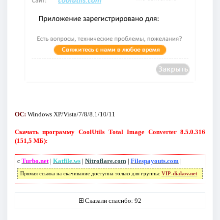
ОС:
Windows XP/Vista/7/8/8.1/10/11
Скачать программу CoolUtils Total Image Converter 8.5.0.316
(151,5 МБ):
с
Turbo.net
|
Katfile.ws
|
Nitroflare.com
|
Filespayouts.com
|
Прямая ссылка на скачивание доступна только для группы:
VIP-diakov.net
Сказали спасибо: 92