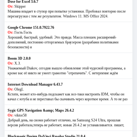
Dose for Excel 3.6.7
От:
Skipper
Машина впадает в ступор при попытке установки. Пробовал повторно после
перезагрузки с тем же результатом. Windows 11. MS Offiсe 2024.
Google Chrome 151.0.7922.76
От:
Гость Гость
Хороший, быстрый, удобный. Это правда. Масса плюшек расширений-
дополнений, постоянно отторгаемых браузером (разрабами политиками
безопасности) и
Boom 3D 2.0.0
От:
Х.З.
Уважаемый Diakov, сегодня вышло обновление этой чудесной программы, а
кроме вас её никто не умеет грамотно "отрепачить". С нетерпение ждём
Internet Download Manager 6.43.7
От:
OlegL
Кстати, может кто-нибудь подскажет как все-таки настроить IDM, чтобы он
качал с ютуба и не переставал бы скачивать через короткое время. А то не раз
Sygic GPS Navigation &amp; Maps 26.4.2
От:
viktor58
Добрый день, на сяоми работает отлично, на Samsung S24 Ultra, прошлая
версия работала,теперь не работает, новая 26.4.2 не устанавливается. пишет,
Blackmagic Design DaVinci Resolve Studio 21.0.4