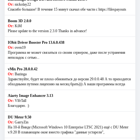
От:
nickolay22
Спасибо большое! В течение 15 минут скачал обе части с https://filespayouts
Boom 3D 2.0.0
От:
KiM
Please update to the version 2.3.0 Thanks in advance!
IObit Driver Booster Pro 13.6.0.438
От:
oven19
Программа не может связаться со своим сервером, даже после устранения
неполадок с сетью...
vMix Pro 28.0.0.42
От:
Bazinga
Здравствуйте, будет не плохо обновиться до версии 29.0.0.48 А то приходится
обходными путями лицензию на месяц брать))) А ваши программы всегда
Aiarty Image Enhancer 3.13
От:
VlfrTall
Благодарю. :)
DU Meter 9.50
От:
GarryZin
На 10-й Винде (Microsoft Windows 10 Enterprise LTSC 2021) ещё с DU Meter
v.9.20 В плавающем окне вместо графика "данные устарели",