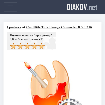
DIAKOV
.net
Графика
⇒
CoolUtils Total Image Converter 8.5.0.316
Оцените новость / программу!
4,8
из 5, всего оценок -
21