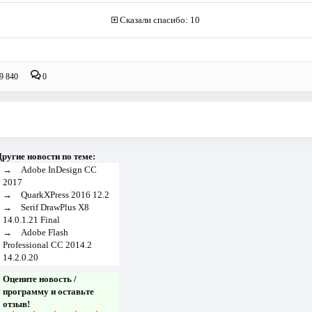
Сказали спасибо: 10
9 840
0
ругие новости по теме:
→
Adobe InDesign CC
2017
→
QuarkXPress 2016 12.2
→
Serif DrawPlus X8
14.0.1.21 Final
→
Adobe Flash
Professional CC 2014.2
14.2.0.20
Оцените новость /
программу и оставьте
отзыв!