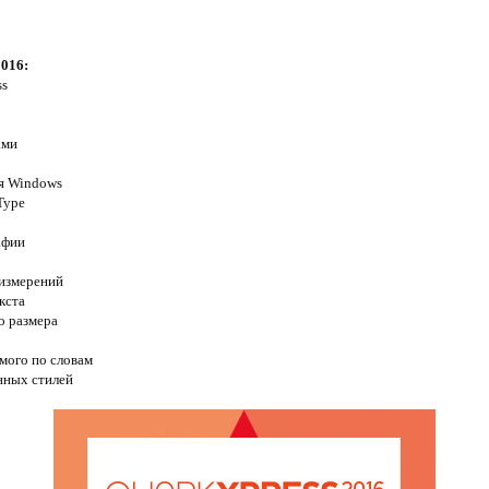
016:
ss
5
ами
ля Windows
Type
афии
 измерений
кста
о размера
мого по словам
нных стилей