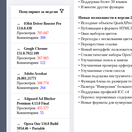
• Поддержка более 30 языков
• И многие другие функции
Популярное за неделю
Новые возможности в версии 2
• Исходные объекты QuarkXPre
→
IObit Driver Booster Pro
• Публикация в формате HTML
13.6.0.438
Просмотров:
705 047
• Окно выборов цветов
Комментариев:
309
• Переходы с несколькими цвет
• Перекрестные ссылки
→
Google Chrome
• Новый интерфейс пользовате
151.0.7922.109
• Стилистические наборы Open
Просмотров:
567 865
• Улучшенные поиск и замена
Комментариев:
122
• Улучшенная проверка орфогр
• Улучшенные стили сносок
→
Adobe Acrobat
• Новая подсказка инструмента
26.001.21771
• Функция блока по размерам те
Просмотров:
508 774
• Палитра "Измерения" большог
Комментариев:
264
• Поддержка профилей ICC v4
• Перенос переменных содержи
→
Adguard Ad Blocker
• Новые форматы для нумерова
Premium 4.13.0 Final
Просмотров:
455 577
Комментариев:
55
→
Opera One 134.0 Build
5954.46 + Portable