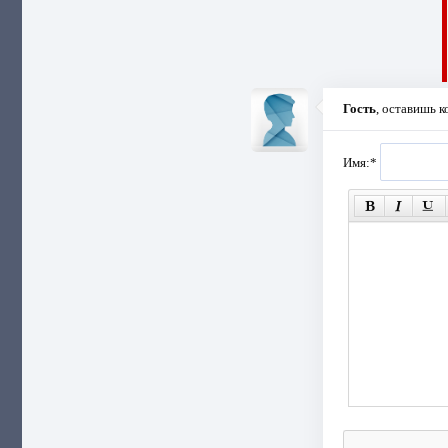
Гость
, оставишь 
Имя:
*