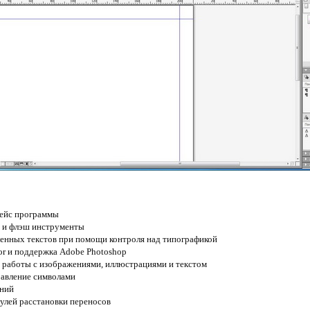
фейс программы
б и флэш инструменты
енных текстов при помощи контроля над типографикой
tor и поддержка Adobe Photoshop
 работы с изображениями, иллюстрациями и текстом
равление символами
иний
дулей расстановки переносов