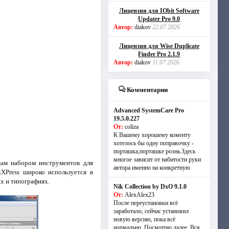
Лицензия для IObit Software
Updater Pro 9.0
Автор:
diakov
22.07.2026
Лицензия для Wise Duplicate
Finder Pro 2.1.9
Автор:
diakov
11.07.2026
Комментарии
Advanced SystemCare Pro
19.5.0.227
От:
coliza
К Вашему хорошему коменту
хотелось бы одну поправочку -
порташка,порташке рознь.Здесь
многое зависит от набитости руки
ым набором инструментов для
автора именно на конкретную
kXPress широко используется в
х и типографиях.
Nik Collection by DxO 9.1.0
От:
AlexAlex23
После переустановки всё
заработало, сейчас установил
новую версию, пока всё
нормально. Посмотрю далее. Вся