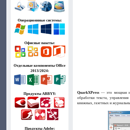
Операционнные системы:
Офисные пакеты:
Отдельные компоненты Office
2013/2024:
QuarkXPress
— это мощная из
Продукты ABBYY:
обработки текста, управления
книжных, газетных и журнальны
Продукты Adobe: