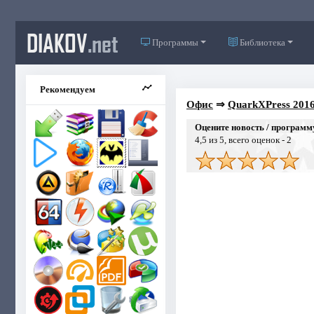
DIAKOV
.net
Программы
Библиотека
Рекомендуем
Офис
⇒
QuarkXPress 2016
Оцените новость / программ
4,5
из 5, всего оценок -
2