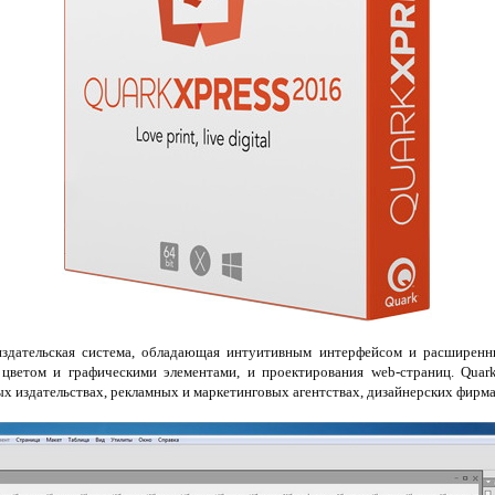
дательская система, обладающая интуитивным интерфейсом и расширенн
 цветом и графическими элементами, и проектирования web-страниц. Quar
х издательствах, рекламных и маркетинговых агентствах, дизайнерских фирма