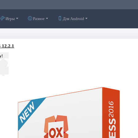
Игры
Разное
Для Android
 12.2.1
у!