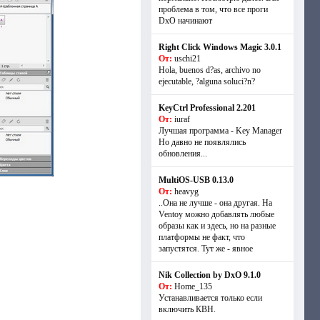
проблема в том, что все проги
DxO начинают
Right Click Windows Magic 3.0.1
От:
uschi21
Hola, buenos d?as, archivo no
ejecutable, ?alguna soluci?n?
KeyCtrl Professional 2.201
От:
iuraf
Лучшая программа - Key Manager
Но давно не появлялись
обновления...
MultiOS-USB 0.13.0
От:
heavyg
..Она не лучше - она другая. На
Ventoy можно добавлять любые
образы как и здесь, но на разные
платформы не факт, что
запустятся. Тут же - явное
Nik Collection by DxO 9.1.0
От:
Home_135
Устанавливается только если
включить КВН.