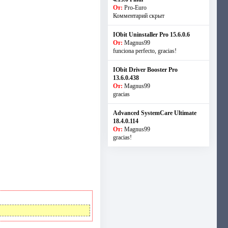
От:
Pro-Euro
Комментарий скрыт
IObit Uninstaller Pro 15.6.0.6
От:
Magnus99
funciona perfecto, gracias!
IObit Driver Booster Pro
13.6.0.438
От:
Magnus99
gracias
Advanced SystemCare Ultimate
18.4.0.114
От:
Magnus99
gracias!