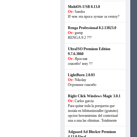
MultiOS-USB 0.13.0
От:
Sandra
И чем эта прога лучше за ventoy?
Renga Professional 8.2.13823.0
От:
gump
RENGA 9.2 ???
UltraISO Premium Edition
9.7.6.3860
От:
Ярослав
спасибо! мяу !!!
LightBurn 2.0.03
От:
Nikolay
Огромное спасибо
Right Click Windows Magic 3.0.1
От:
Carlos garcia
Para quitar toda la porqueria que
instala en hibituninstaller (gratuito)
opcion herramientas del contextual
una a una las eliminas. Totalmente
Adguard Ad Blocker Premium
4.13.0 Final