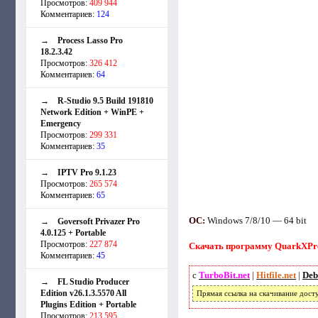
Просмотров:
409 944
Комментариев:
124
→
Process Lasso Pro
18.2.3.42
Просмотров:
326 412
Комментариев:
64
→
R-Studio 9.5 Build 191810
Network Edition + WinPE +
Emergency
Просмотров:
299 331
Комментариев:
35
→
IPTV Pro 9.1.23
Просмотров:
265 574
Комментариев:
65
ОС:
Windows 7/8/10 — 64 bit
→
Goversoft Privazer Pro
4.0.125 + Portable
Просмотров:
227 874
Скачать программу QuarkXPres
Комментариев:
45
с
TurboBit.net
|
Hitfile.net
|
Deb
→
FL Studio Producer
Edition v26.1.3.5570 All
Прямая ссылка на скачивание дост
Plugins Edition + Portable
Просмотров:
213 595