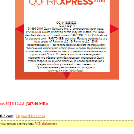
s 2016 12.2.1 (387.46 МБ):
file.com
|
DepositFiles.com
|
упна только для группы:
VIP-diakov.net