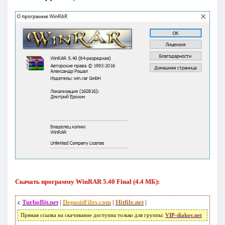
Скачать программу WinRAR 5.40 Final (4.4 МБ):
с
TurboBit.net
|
DepositFiles.com
|
Hitfile.net
|
Прямая ссылка на скачивание доступна только для группы:
VIP-diakov.net