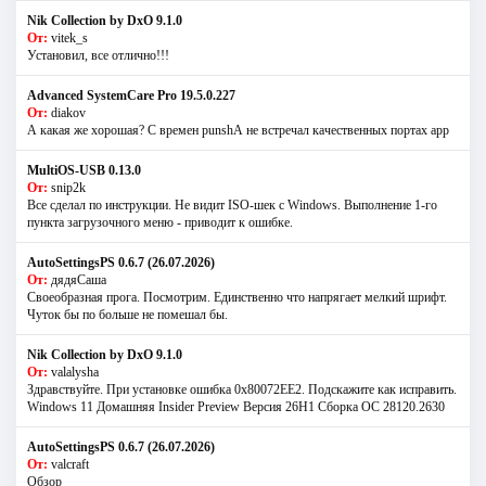
Nik Collection by DxO 9.1.0
От:
vitek_s
Установил, все отлично!!!
Advanced SystemCare Pro 19.5.0.227
От:
diakov
А какая же хорошая? С времен punshА не встречал качественных портах app
MultiOS-USB 0.13.0
От:
snip2k
Все сделал по инструкции. Не видит ISO-шек с Windows. Выполнение 1-го
пункта загрузочного меню - приводит к ошибке.
AutoSettingsPS 0.6.7 (26.07.2026)
От:
дядяСаша
Своеобразная прога. Посмотрим. Единственно что напрягает мелкий шрифт.
Чуток бы по больше не помешал бы.
Nik Collection by DxO 9.1.0
От:
valalysha
Здравствуйте. При установке ошибка 0х80072EE2. Подскажите как исправить.
Windows 11 Домашняя Insider Preview Версия 26H1 Сборка ОС 28120.2630
AutoSettingsPS 0.6.7 (26.07.2026)
От:
valcraft
Обзор