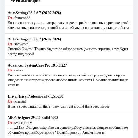
Комментарии
AutoSettingsPS 0.6.7 (26.07.2026)
От:
fantomddd
До с их пор не научился настраивать размер шрифта в оконных приложениях?
Запускаешь приложение, правой клавишей мыши по заголовку окна, свойства,
AutoSettingsPS 0.6.7 (26.07.2026)
От:
sanyateee
Спасибо Diakov! Трудно следить за обновлением данного скрипта, а тут будет
всегда под рукой.
Advanced SystemCare Pro 19.5.0.227
От:
coliza
Вышеизложенное мной не относится к конкретной программе,данная прога
мне давно не интересна,просто люблю читать коменты.Поймите правильно,не
хочу не
Driver Easy Professional 7.1.5.5750
От:
khanaa1
It has a speed limiter on there - how can I get around that speed issue?
MEP Designer 29.2.0 Build 5003
От:
svoroponov
..........MEP Designer аварийно завершает работу с всплывающим сообщением
об ошибке при выборе пункта "Новый проект". Аналогично и