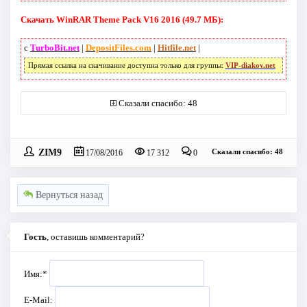
Скачать WinRAR Theme Pack V16 2016 (49.7 МБ):
с
TurboBit.net
|
DepositFiles.com
|
Hitfile.net
|
Прямая ссылка на скачивание доступна только для группы:
VIP-diakov.net
Сказали спасибо: 48
ZIM9
Сказали спасибо: 48
17/08/2016
17 312
0
Вернуться назад
Гость
, оставишь комментарий?
Имя:
*
E-Mail: