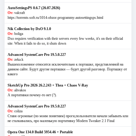
AutoSettingsPS 0.6.7 (26.07.2026)
От:
valcraft
https://torrents-soft.ru/1014-obzor-programmy-autosettingsps.html
Nik Collection by DxO 9.1.0
От:
boliga
Dxo requires verification with their servers every few weeks, it's on their official
site. When it fails to do so, it shuts down
Advanced SystemCare Pro 19.5.0.227
От:
zeka.k
Вышеизложенное относится исключительно к порташке, представленной на
данном сайте. Будут другие порташки — будет другой разговор. Порташку от
какого
SketchUp Pro 2026 26.2.243 + Thea + Chaos V-Ray
От:
alivakos
А портативки почему-то нет (?).
Advanced SystemCare Pro 19.5.0.227
От:
coliza
Ставя огромные (по моим понятиям) проги,пользователи начали забывать или
не сталкивались, про маленькую портативку Modern Tweaker 2.1 Final
Opera One 134.0 Build 5954.46 + Portable