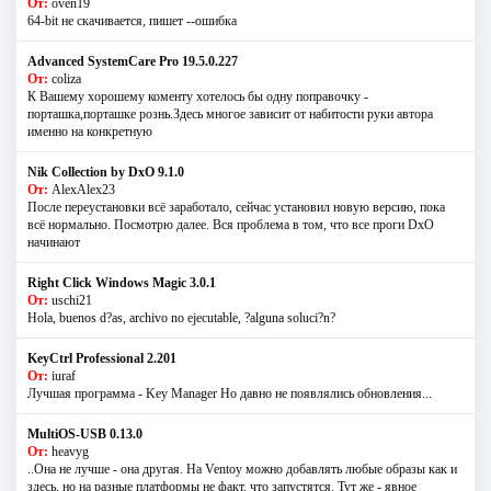
От:
oven19
64-bit не скачивается, пишет --ошибка
Advanced SystemCare Pro 19.5.0.227
От:
coliza
К Вашему хорошему коменту хотелось бы одну поправочку -
порташка,порташке рознь.Здесь многое зависит от набитости руки автора
именно на конкретную
Nik Collection by DxO 9.1.0
От:
AlexAlex23
После переустановки всё заработало, сейчас установил новую версию, пока
всё нормально. Посмотрю далее. Вся проблема в том, что все проги DxO
начинают
Right Click Windows Magic 3.0.1
От:
uschi21
Hola, buenos d?as, archivo no ejecutable, ?alguna soluci?n?
KeyCtrl Professional 2.201
От:
iuraf
Лучшая программа - Key Manager Но давно не появлялись обновления...
MultiOS-USB 0.13.0
От:
heavyg
..Она не лучше - она другая. На Ventoy можно добавлять любые образы как и
здесь, но на разные платформы не факт, что запустятся. Тут же - явное