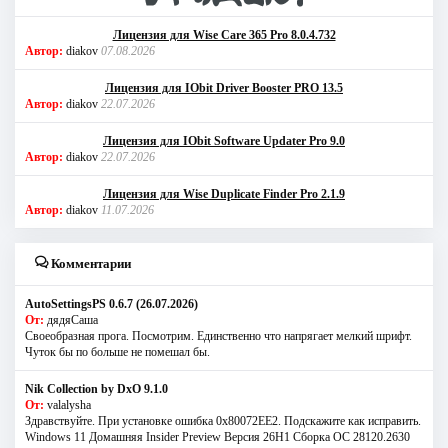
Лицензия для Wise Care 365 Pro 8.0.4.732
Автор:
diakov
07.08.2026
Лицензия для IObit Driver Booster PRO 13.5
Автор:
diakov
22.07.2026
Лицензия для IObit Software Updater Pro 9.0
Автор:
diakov
22.07.2026
Лицензия для Wise Duplicate Finder Pro 2.1.9
Автор:
diakov
11.07.2026
Комментарии
AutoSettingsPS 0.6.7 (26.07.2026)
От:
дядяСаша
Своеобразная прога. Посмотрим. Единственно что напрягает мелкий шрифт.
Чуток бы по больше не помешал бы.
Nik Collection by DxO 9.1.0
От:
valalysha
Здравствуйте. При установке ошибка 0х80072EE2. Подскажите как исправить.
Windows 11 Домашняя Insider Preview Версия 26H1 Сборка ОС 28120.2630