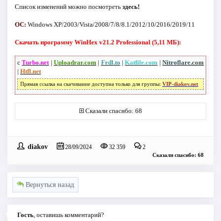
Список изменений можно посмотреть
здесь!
ОС:
Windows XP/2003/Vista/2008/7/8/8.1/2012/10/2016/2019/11
Скачать программу WinHex v21.2 Professional (5,11 МБ):
с
Turbo.net
|
Uploadrar.com
|
Frdl.to
|
Katfile.com
|
Nitroflare.com
|
Htfl.net
Прямая ссылка на скачивание доступна только для группы:
VIP-diakov.net
Сказали спасибо: 68
diakov
28/09/2024
32 359
2
Сказали спасибо: 68
Вернуться назад
Гость
, оставишь комментарий?