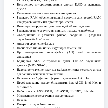
Ext2/3/4, Next3®, CDFS, UDF
Встроенное интерпретирование систем RAID и активных
дисков
Различные техники восстановления данных
Редактор RAM, обеспечивающий доступ к физической RAM
и виртуальной памяти прочих процессов
Интерпретатор данных, опознающий 20 типов данных
Редактирование структуры данных, используя шаблоны
Объединение и разбивка файлов, соединяя и разделяя
случайные байты/слова
Анализ и сравнение файлов
Полностью гибкий поиск и функции замещения
Программирование интерфейса (API) and написание
сценариев
Кодировка AES, контрольных сумм, CRC32, случайных
данных (MD5, SHA-1, ...)
Надежное удаление частных файлов, очистка жесткого диска
для защиты вашей частной жизни
Перенос всех буферных форматов, включая ASCII hex
Преобразование между бинарными, hex ASCII, Intel Hex и
Motorola S
Набор знаков: ANSI ASCII, IBM ASCII, EBCDIC, Unicode
Мгновенное переключение между окнами
Печать
Генератор случайных чисел