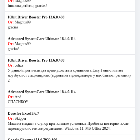
От:
Magnus99
funciona perfecto, gracias!
IObit Driver Booster Pro 13.6.0.438
От:
Magnus99
gracias
Advanced SystemCare Ultimate 18.4.0.114
От:
Magnus99
gracias!
IObit Driver Booster Pro 13.6.0.438
От:
coliza
У данной проги есть два преимущества в сравнении с Easy.1 она отличает
ноутбуки от стационарных (а дрова на видеоадаптеры у них бывают разными)
2
Advanced SystemCare Ultimate 18.4.0.114
От:
And
СПАСИБО!!
Dose for Excel 3.6.7
От:
Skipper
Машина впадает в ступор при попытке установки. Пробовал повторно после
перезагрузки с тем же результатом. Windows 11. MS Offiсe 2024.
Google Chrome 151.0.7922.109