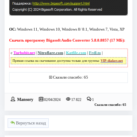
ОС:
Windows 11, Windows 10, Windows 8/ 8.1, Windows 7, Vista, XP
Скачать программу Bigasoft Audio Converter 5.8.0.8857 (17 МБ):
с
Turbobit.net
|
Nitroflare.com
|
Katfile.com
|
Frdl.to
|
Прямая ссылка на скачивание доступна только для группы:
VIP-diakov.net
Сказали спасибо: 65
Mansory
02/04/2024
17 822
1
Сказали спасибо: 65
Вернуться назад