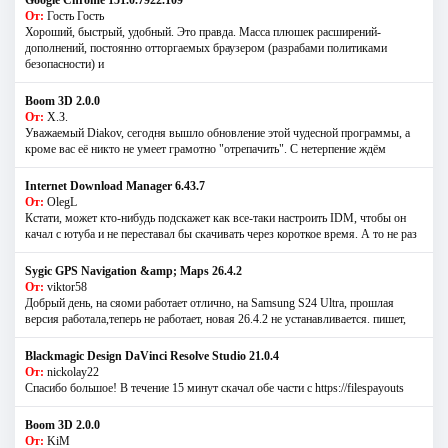
От:
Гость Гость
Хороший, быстрый, удобный. Это правда. Масса плюшек расширений-
дополнений, постоянно отторгаемых браузером (разрабами политиками
безопасности) и
Boom 3D 2.0.0
От:
Х.З.
Уважаемый Diakov, сегодня вышло обновление этой чудесной программы, а
кроме вас её никто не умеет грамотно "отрепачить". С нетерпение ждём
Internet Download Manager 6.43.7
От:
OlegL
Кстати, может кто-нибудь подскажет как все-таки настроить IDM, чтобы он
качал с ютуба и не переставал бы скачивать через короткое время. А то не раз
Sygic GPS Navigation &amp; Maps 26.4.2
От:
viktor58
Добрый день, на сяоми работает отлично, на Samsung S24 Ultra, прошлая
версия работала,теперь не работает, новая 26.4.2 не устанавливается. пишет,
Blackmagic Design DaVinci Resolve Studio 21.0.4
От:
nickolay22
Спасибо большое! В течение 15 минут скачал обе части с https://filespayouts
Boom 3D 2.0.0
От:
KiM