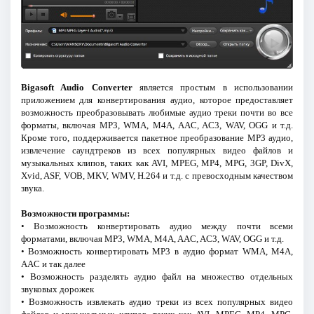
Bigasoft Audio Converter
является простым в использовании
приложением для конвертирования аудио, которое предоставляет
возможность преобразовывать любимые аудио треки почти во все
форматы, включая MP3, WMA, M4A, AAC, AC3, WAV, OGG и т.д.
Кроме того, поддерживается пакетное преобразование MP3 аудио,
извлечение саундтреков из всех популярных видео файлов и
музыкальных клипов, таких как AVI, MPEG, MP4, MPG, 3GP, DivX,
Xvid, ASF, VOB, MKV, WMV, H.264 и т.д. с превосходным качеством
звука.
Возможности программы:
• Возможность конвертировать аудио между почти всеми
форматами, включая MP3, WMA, M4A, AAC, AC3, WAV, OGG и т.д.
• Возможность конвертировать MP3 в аудио формат WMA, M4A,
AAC и так далее
• Возможность разделять аудио файл на множество отдельных
звуковых дорожек
• Возможность извлекать аудио треки из всех популярных видео