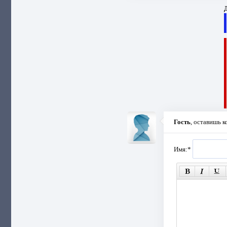
Д
Гость
, оставишь 
Имя:
*