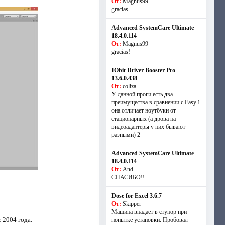
От:
Magnus99
gracias
Advanced SystemCare Ultimate
18.4.0.114
От:
Magnus99
gracias!
IObit Driver Booster Pro
13.6.0.438
От:
coliza
У данной проги есть два
преимущества в сравнении с Easy.1
она отличает ноутбуки от
стационарных (а дрова на
видеоадаптеры у них бывают
разными) 2
Advanced SystemCare Ultimate
18.4.0.114
От:
And
СПАСИБО!!
Dose for Excel 3.6.7
От:
Skipper
Машина впадает в ступор при
 2004 года.
попытке установки. Пробовал