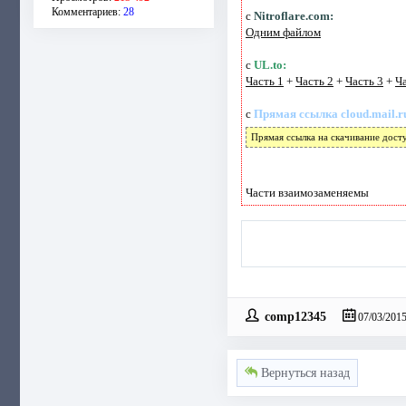
Комментариев:
28
с
Nitroflare.com:
Одним файлом
с
UL.to:
Часть 1
+
Часть 2
+
Часть 3
+
Ча
с
Прямая ссылка cloud.mail.r
Прямая ссылка на скачивание дост
Части взаимозаменяемы
comp12345
07/03/201
Вернуться назад