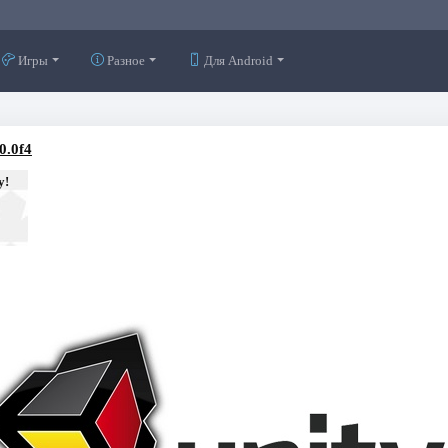
Игры
Разное
Для Android
0.0f4
у!