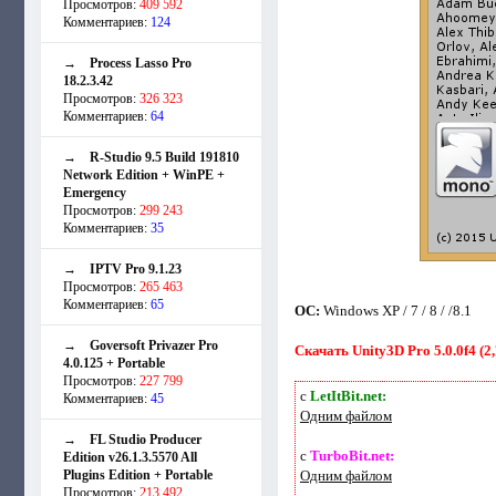
Просмотров:
409 592
Комментариев:
124
→
Process Lasso Pro
18.2.3.42
Просмотров:
326 323
Комментариев:
64
→
R-Studio 9.5 Build 191810
Network Edition + WinPE +
Emergency
Просмотров:
299 243
Комментариев:
35
→
IPTV Pro 9.1.23
Просмотров:
265 463
Комментариев:
65
ОС:
Windows XP / 7 / 8 / /8.1
→
Goversoft Privazer Pro
Скачать Unity3D Pro 5.0.0f4 (2,
4.0.125 + Portable
Просмотров:
227 799
с
LetItBit.net:
Комментариев:
45
Одним файлом
→
FL Studio Producer
с
TurboBit.net:
Edition v26.1.3.5570 All
Plugins Edition + Portable
Одним файлом
Просмотров:
213 492