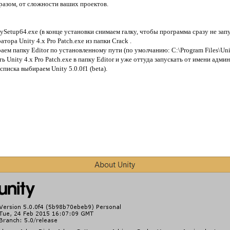
бразом, от сложности ваших проектов.
ySetup64.exe (в конце установки снимаем галку, чтобы программа сразу не запу
тора Unity 4.x Pro Patch.exe из папки Crack .
аем папку Editor по установленному пути (по умолчанию: C:\Program Files\Unit
 Unity 4.x Pro Patch.exe в папку Editor и уже оттуда запускать от имени адми
писка выбираем Unity 5.0.0f1 (beta).