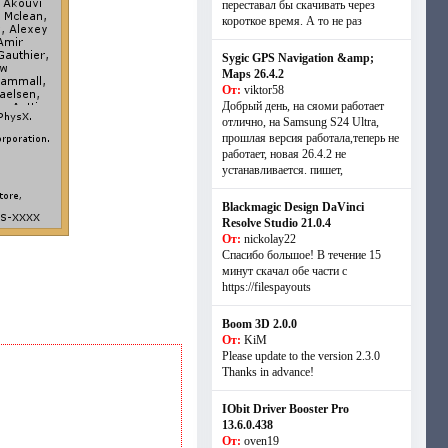
переставал бы скачивать через
короткое время. А то не раз
Sygic GPS Navigation &amp;
Maps 26.4.2
От:
viktor58
Добрый день, на сяоми работает
отлично, на Samsung S24 Ultra,
прошлая версия работала,теперь не
работает, новая 26.4.2 не
устанавливается. пишет,
Blackmagic Design DaVinci
Resolve Studio 21.0.4
От:
nickolay22
Спасибо большое! В течение 15
минут скачал обе части с
https://filespayouts
Boom 3D 2.0.0
От:
KiM
Please update to the version 2.3.0
Thanks in advance!
IObit Driver Booster Pro
13.6.0.438
От:
oven19