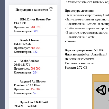
- Остальное зависит, главным о
Популярное за неделю
Процедура лечения:
- Устанавливаем программу Unit
- Запускаем от имени администра
→
IObit Driver Booster Pro
13.6.0.438
- Нажимаем на "Browse" и выбир
Просмотров:
704 578
- Либо можем сперва скопировать
Комментариев:
309
- В центре из раскрывающегося с
- Нажимаем на "Patch".
→
Google Chrome
- Готово.
151.0.7922.76
Просмотров:
566 758
Версия программы:
5.0.0f4
Комментариев:
122
Язык интерфейса:
Английский
Лечение:
в комплекте
→
Adobe Acrobat
Тип лекарства:
патч
26.001.21771
Размер:
2,72 GB
Просмотров:
508 596
Комментариев:
264
→
Adguard Ad Blocker
Premium 4.13.0 Final
Просмотров:
455 002
Комментариев:
55
→
Opera One 134.0 Build
5954.26 + Portable