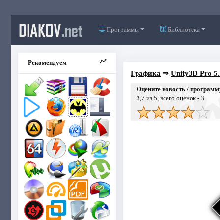
DIAKOV
.net
Программы
Библиотека
Рекомендуем
Графика
⇒
Unity3D Pro 5.
Оцените новость / программ
3,7
из 5, всего оценок -
3