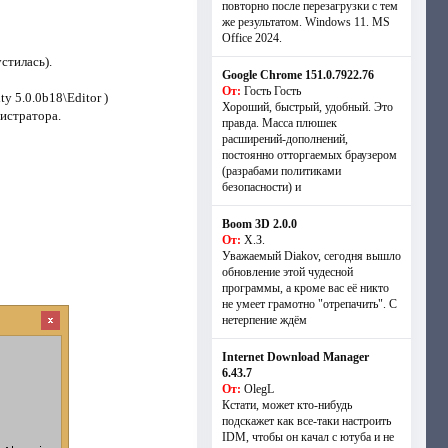
повторно после перезагрузки с тем
же результатом. Windows 11. MS
Offiсe 2024.
стилась).
Google Chrome 151.0.7922.76
От:
Гость Гость
y 5.0.0b18\Editor )
Хороший, быстрый, удобный. Это
нистратора.
правда. Масса плюшек
расширений-дополнений,
постоянно отторгаемых браузером
(разрабами политиками
безопасности) и
Boom 3D 2.0.0
От:
Х.З.
Уважаемый Diakov, сегодня вышло
обновление этой чудесной
программы, а кроме вас её никто
не умеет грамотно "отрепачить". С
нетерпение ждём
Internet Download Manager
6.43.7
От:
OlegL
Кстати, может кто-нибудь
подскажет как все-таки настроить
IDM, чтобы он качал с ютуба и не