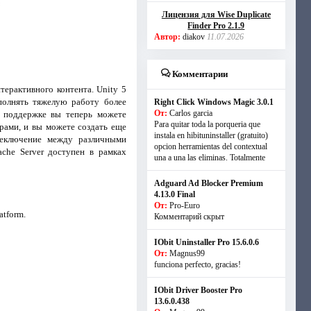
Лицензия для Wise Duplicate
Finder Pro 2.1.9
Автор:
diakov
11.07.2026
Комментарии
ерактивного контента. Unity 5
полнять тяжелую работу более
Right Click Windows Magic 3.0.1
От:
Carlos garcia
й поддержке вы теперь можете
Para quitar toda la porqueria que
рами, и вы можете создать еще
instala en hibituninstaller (gratuito)
реключение между различными
opcion herramientas del contextual
che Server доступен в рамках
una a una las eliminas. Totalmente
Adguard Ad Blocker Premium
4.13.0 Final
От:
Pro-Euro
atform.
Комментарий скрыт
IObit Uninstaller Pro 15.6.0.6
От:
Magnus99
funciona perfecto, gracias!
IObit Driver Booster Pro
13.6.0.438