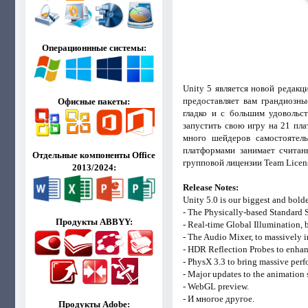
Операционнные системы:
Unity 5 является новой редак
предоставляет вам грандиозн
Офисные пакеты:
гладко и с большим удовольс
запустить свою игру на 21 пл
много шейдеров самостоятел
платформами занимает считан
Отдельные компоненты Office
групповой лицензии Team Licen
2013/2024:
Release Notes:
Unity 5.0 is our biggest and bolde
- The Physically-based Standard S
Продукты ABBYY:
- Real-time Global Illumination,
- The Audio Mixer, to massively 
- HDR Reflection Probes to enhanc
- PhysX 3.3 to bring massive per
- Major updates to the animation 
- WebGL preview.
- И многое другое.
Продукты Adobe: