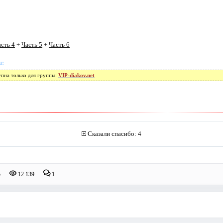
сть 4
+
Часть 5
+
Часть 6
u:
упна только для группы:
VIP-diakov.net
Сказали спасибо: 4
5
12 139
1