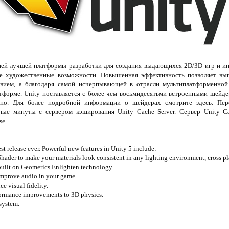
цией лучшей платформы разработки для создания выдающихся 2D/3D игр и инт
ые художественные возможности. Повышенная эффективность позволяет вы
твием, а благодаря самой исчерпывающей в отрасли мультиплатформенно
атформе. Unity поставляется с более чем восьмидесятьми встроенными шейде
ьно. Для более подробной информации о шейдерах смотрите здесь. Пе
ные минуты с сервером кэширования Unity Cache Server. Сервер Unity Ca
se.
st release ever. Powerful new features in Unity 5 include:
hader to make your materials look consistent in any lighting environment, cross pl
 built on Geomerics Enlighten technology.
improve audio in your game.
e visual fidelity.
formance improvements to 3D physics.
system.