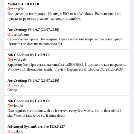
MultiOS-USB 0.13.0
От:
snip2k
Все сделал по инструкции. Не видит ISO-шек с Windows. Выполнение 1-го
пункта загрузочного меню - приводит к ошибке.
AutoSettingsPS 0.6.7 (26.07.2026)
От:
дядяСаша
Своеобразная прога. Посмотрим. Единственно что напрягает мелкий шрифт.
Чуток бы по больше не помешал бы.
Nik Collection by DxO 9.1.0
От:
valalysha
Здравствуйте. При установке ошибка 0х80072EE2. Подскажите как исправить.
Windows 11 Домашняя Insider Preview Версия 26H1 Сборка ОС 28120.2630
AutoSettingsPS 0.6.7 (26.07.2026)
От:
valcraft
Обзор
Nik Collection by DxO 9.1.0
От:
boliga
Dxo requires verification with their servers every few weeks, it's on their official
site. When it fails to do so, it shuts down
Advanced SystemCare Pro 19.5.0.227
От:
zeka.k