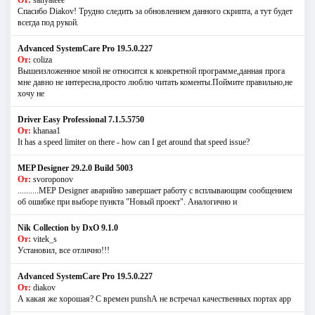
Спасибо Diakov! Трудно следить за обновлением данного скрипта, а тут будет
всегда под рукой.
Advanced SystemCare Pro 19.5.0.227
От:
coliza
Вышеизложенное мной не относится к конкретной программе,данная прога
мне давно не интересна,просто люблю читать коменты.Поймите правильно,не
хочу не
Driver Easy Professional 7.1.5.5750
От:
khanaa1
It has a speed limiter on there - how can I get around that speed issue?
MEP Designer 29.2.0 Build 5003
От:
svoroponov
..........MEP Designer аварийно завершает работу с всплывающим сообщением
об ошибке при выборе пункта "Новый проект". Аналогично и
Nik Collection by DxO 9.1.0
От:
vitek_s
Установил, все отлично!!!
Advanced SystemCare Pro 19.5.0.227
От:
diakov
А какая же хорошая? С времен punshА не встречал качественных портах app