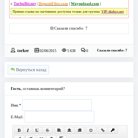
с
TurboBit.net
|
DepositFiles.com
|
Wayupload.com
|
Прямая ссылка на скачивание доступна только для группы:
VIP-diakov.net
Сказали спасибо: 7
torker
Сказали спасибо: 7
02/06/2015
5 638
0
Вернуться назад
Гость
, оставишь комментарий?
Имя:
*
E-Mail: