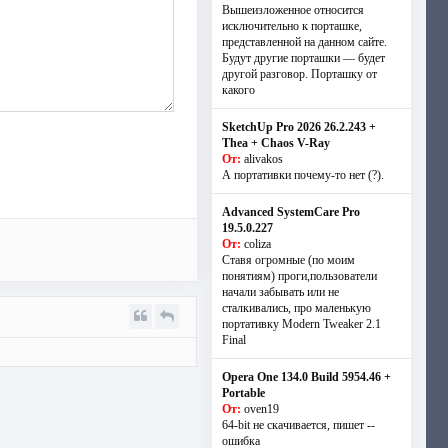
Вышеизложенное относится
исключительно к порташке,
представленной на данном сайте.
Будут другие порташки — будет
другой разговор. Порташку от
какого
SketchUp Pro 2026 26.2.243 +
Thea + Chaos V-Ray
От:
alivakos
А портативки почему-то нет (?).
Advanced SystemCare Pro
19.5.0.227
От:
coliza
Ставя огромные (по моим
понятиям) проги,пользователи
начали забывать или не
сталкивались, про маленькую
портативку Modern Tweaker 2.1
Final
Opera One 134.0 Build 5954.46 +
Portable
От:
oven19
64-bit не скачивается, пишет --
ошибка