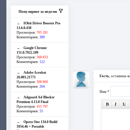
Популярное за неделю
→
IObit Driver Booster Pro
13.6.0.438
Просмотров:
705 281
Комментариев:
309
→
Google Chrome
151.0.7922.109
Просмотров:
568 833
Комментариев:
122
→
Adobe Acrobat
Гость
, оставишь 
26.001.21771
Просмотров:
508 860
Комментариев:
264
Имя:
*
→
Adguard Ad Blocker
Premium 4.13.0 Final
Просмотров:
455 797
Комментариев:
55
→
Opera One 134.0 Build
5954.46 + Portable