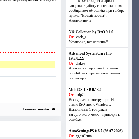
..........MEP Designer аварийно
завершает работу с всплывающим
сообщением об ошибке при выборе
пункта "Новый проект".
Аналогично и
Nik Collection by DxO 9.1.0
От:
vitek_s
Установил, все отлично!!!
Advanced SystemCare Pro
19.5.0.227
От:
diakov
А какая же хорошая? С времен
punshА не встречал качественных
портах app
MultiOS-USB 0.13.0
От:
snip2k
Все сделал по инструкции. Не
видит ISO-шек с Windows.
Сказали спасибо: 38
Выполнение 1-го пункта
загрузочного меню - приводит к
ошибке.
AutoSettingsPS 0.6.7 (26.07.2026)
От:
дядяСаша