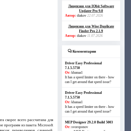
Лицензия для IObit Software
Updater Pro 9.0
Автор:
diakov
22.07.2026
Лицензия для Wise Duplicate
Finder Pro 2.1.9
Автор:
diakov
11.07.2026
Комментарии
Driver Easy Professional
7.1.5.5750
От:
khanaa1
It has a speed limiter on there - how
can I get around that speed issue?
Driver Easy Professional
7.1.5.5750
От:
khanaa1
It has a speed limiter on there - how
can I get around that speed issue?
 скорее всего рассчитана для
MEP Designer 29.2.0 Build 5003
е программ из пакета Microsoft
От:
svoroponov
исов: переводчиков, словарей,