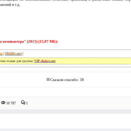
жений и т.д.
 компьютера" (2015) (15,97 МБ):
om
|
Hitfile.net
|
упна только для группы:
VIP-diakov.net
Сказали спасибо: 38
10 787
1