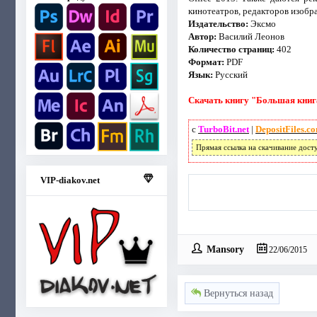
кинотеатров, редакторов изобра
Издательство:
Эксмо
Автор:
Василий Леонов
Количество страниц:
402
Формат:
PDF
Язык:
Русский
Скачать книгу "Большая книга
с
TurboBit.net
|
DepositFiles.c
Прямая ссылка на скачивание дост
VIP-diakov.net
Mansory
22/06/2015
Вернуться назад