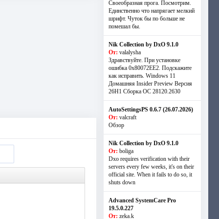
Своеобразная прога. Посмотрим.
Единственно что напрягает мелкий
шрифт. Чуток бы по больше не
помешал бы.
Nik Collection by DxO 9.1.0
От:
valalysha
Здравствуйте. При установке
ошибка 0х80072EE2. Подскажите
как исправить. Windows 11
Домашняя Insider Preview Версия
26H1 Сборка ОС 28120.2630
AutoSettingsPS 0.6.7 (26.07.2026)
От:
valcraft
Обзор
Nik Collection by DxO 9.1.0
От:
boliga
Dxo requires verification with their
servers every few weeks, it's on their
official site. When it fails to do so, it
shuts down
Advanced SystemCare Pro
19.5.0.227
От:
zeka.k