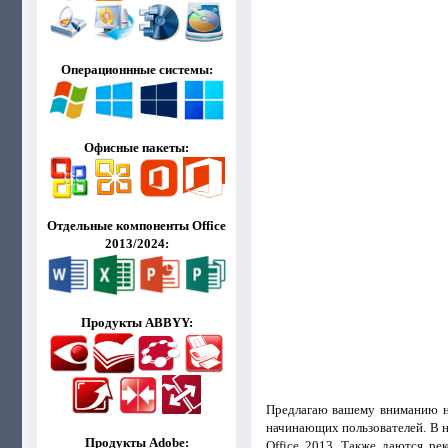
Операционнные системы:
Офисные пакеты:
Отдельные компоненты Office
2013/2024:
Продукты ABBYY:
Предлагаю вашему вниманию не
начинающих пользователей. В н
Продукты Adobe:
Office 2013. Также даются ре