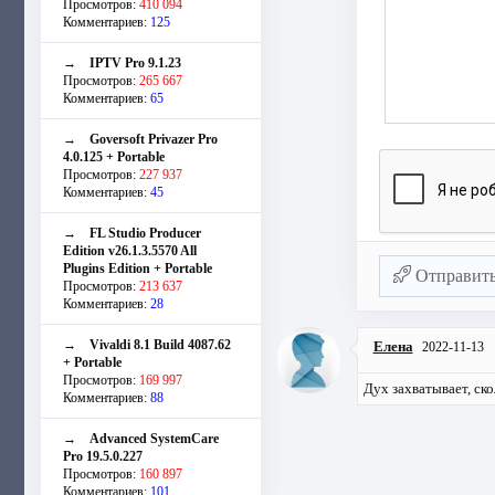
Просмотров:
410 094
Комментариев:
125
→
IPTV Pro 9.1.23
Просмотров:
265 667
Комментариев:
65
→
Goversoft Privazer Pro
4.0.125 + Portable
Просмотров:
227 937
Комментариев:
45
→
FL Studio Producer
Edition v26.1.3.5570 All
Plugins Edition + Portable
Отправит
Просмотров:
213 637
Комментариев:
28
→
Vivaldi 8.1 Build 4087.62
Елена
2022-11-13
+ Portable
Просмотров:
169 997
Дух захватывает, ск
Комментариев:
88
→
Advanced SystemCare
Pro 19.5.0.227
Просмотров:
160 897
Комментариев:
101