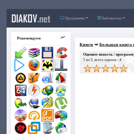
DIAKOV
.net
Программы
Библиотека
Рекомендуем
Книги
⇒
Большая книга 
Оцените новость / программ
5
из 5, всего оценок -
4