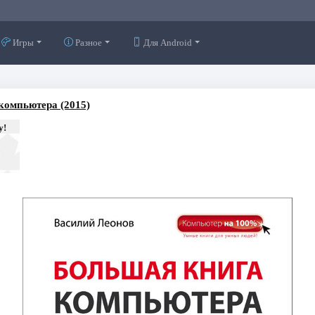
Игры
Разное
Для Android
компьютера (2015)
у!