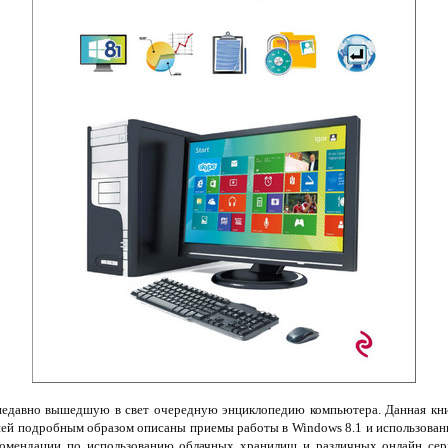
давно вышедшую в свет очередную энциклопедию компьютера. Данная книга
ей подробным образом описаны приемы работы в Windows 8.1 и использовани
комендации по использованию облачных хранилищ и различных онлайн серв