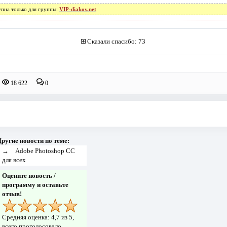
упна только для группы:
VIP-diakov.net
Сказали спасибо: 73
18 622
0
ругие новости по теме:
→
Adobe Photoshop CC
для всех
Оцените новость /
программу и оставьте
отзыв!
Средняя оценка:
4,7
из 5,
всего проголосовало