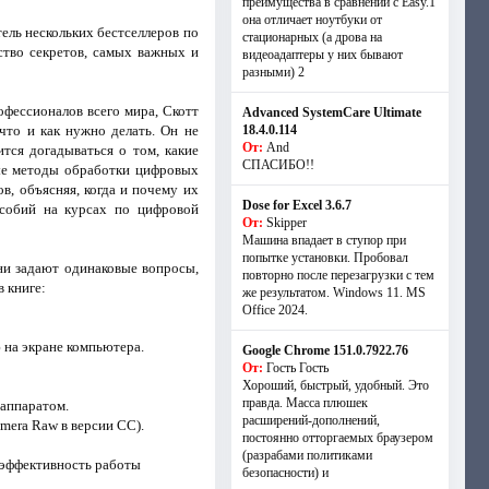
преимущества в сравнении с Easy.1
она отличает ноутбуки от
тель нескольких бестселлеров по
стационарных (а дрова на
ство секретов, самых важных и
видеоадаптеры у них бывают
разными) 2
офессионалов всего мира, Скотт
Advanced SystemCare Ultimate
что и как нужно делать. Он не
18.4.0.114
От:
And
тся догадываться о том, какие
СПАСИБО!!
ные методы обработки цифровых
, объясняя, когда и почему их
Dose for Excel 3.6.7
особий на курсах по цифровой
От:
Skipper
Машина впадает в ступор при
попытке установки. Пробовал
ни задают одинаковые вопросы,
повторно после перезагрузки с тем
 книге:
же результатом. Windows 11. MS
Offiсe 2024.
 на экране компьютера.
Google Chrome 151.0.7922.76
От:
Гость Гость
Хороший, быстрый, удобный. Это
правда. Масса плюшек
аппаратом.
расширений-дополнений,
mera Raw в версии CC).
постоянно отторгаемых браузером
(разрабами политиками
 эффективность работы
безопасности) и