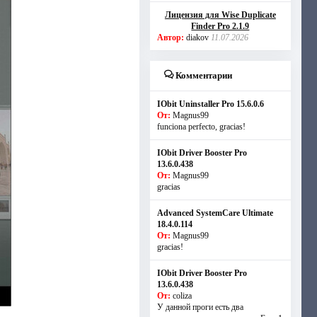
Лицензия для Wise Duplicate
Finder Pro 2.1.9
Автор:
diakov
11.07.2026
Комментарии
IObit Uninstaller Pro 15.6.0.6
От:
Magnus99
funciona perfecto, gracias!
IObit Driver Booster Pro
13.6.0.438
От:
Magnus99
gracias
Advanced SystemCare Ultimate
18.4.0.114
От:
Magnus99
gracias!
IObit Driver Booster Pro
13.6.0.438
От:
coliza
У данной проги есть два