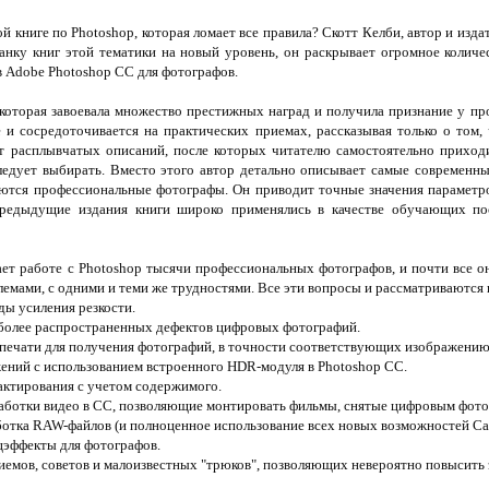
й книге по Photoshop, которая ломает все правила? Скотт Келби, автор и изда
ланку книг этой тематики на новый уровень, он раскрывает огромное количе
 Adobe Photoshop СС для фотографов.
которая завоевала множество престижных наград и получила признание у пр
 и сосредоточивается на практических приемах, рассказывая только о том, 
ет расплывчатых описаний, после которых читателю самостоятельно приходи
следует выбирать. Вместо этого автор детально описывает самые современ
ются профессиональные фотографы. Он приводит точные значения параметров
предыдущие издания книги широко применялись в качестве обучающих п
ет работе с Photoshop тысячи профессиональных фотографов, и почти все о
емами, с одними и теми же трудностями. Все эти вопросы и рассматриваются в
ы усиления резкости.
более распространенных дефектов цифровых фотографий.
 печати для получения фотографий, в точности соответствующих изображению
ний с использованием встроенного HDR-модуля в Photoshop СС.
ктирования с учетом содержимого.
ботки видео в СС, позволяющие монтировать фильмы, снятые цифровым фото
отка RAW-файлов (и полноценное использование всех новых возможностей Ca
эффекты для фотографов.
емов, советов и малоизвестных "трюков", позволяющих невероятно повысить