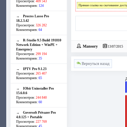
Просмотров:
409 543
Комментариев:
124
Прямая ссылка на скачивание дост
→
Process Lasso Pro
18.2.3.42
Просмотров:
326 282
Комментариев:
64
→
R-Studio 9.5 Build 191810
Network Edition + WinPE +
Mansory
13/07/2015
Emergency
Просмотров:
299 194
Комментариев:
35
Вернуться назад
→
IPTV Pro 9.1.23
Просмотров:
265 407
Комментариев:
65
Д
→
IObit Uninstaller Pro
15.6.0.6
Просмотров:
244 840
Комментариев:
60
→
Goversoft Privazer Pro
4.0.125 + Portable
Просмотров:
227 769
Комментариев:
45