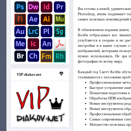
Вы готовы к новой, удивительно
Photoshop, вновь поднимает п
самых полезных нововведений в
В обновленном издании книги, 
Келби отбрасывает все лишнее
углубляется в теорию и не да
настройки и в каких случаях 
изображений, которыми пользу
нужно использовать. Не зря 
фотографии по всему миру.
Каждый год Скотт Келби обуча
VIP-diakov.net
сталкиваются с похожими пробл
Профессиональные метод
Быстрое устранение наи
Пошаговая подготовка к
Обработка HDR-изображе
Новые инструменты реда
Новые инструменты обра
Профессиональная обраб
Самые современные спец
Множество полезных при