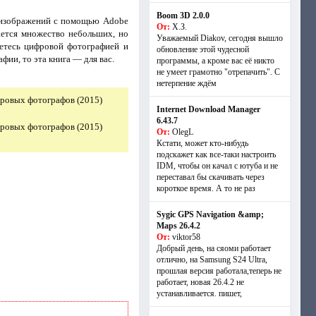
Boom 3D 2.0.0
ки изображений с помощью Adobe
От:
Х.З.
дается множество небольших, но
Уважаемый Diakov, сегодня вышло
аетесь цифровой фотографией и
обновление этой чудесной
ии, то эта книга — для вас.
программы, а кроме вас её никто
не умеет грамотно "отрепачить". С
нетерпение ждём
Internet Download Manager
6.43.7
От:
OlegL
Кстати, может кто-нибудь
подскажет как все-таки настроить
IDM, чтобы он качал с ютуба и не
переставал бы скачивать через
короткое время. А то не раз
Sygic GPS Navigation &amp;
Maps 26.4.2
От:
viktor58
Добрый день, на сяоми работает
отлично, на Samsung S24 Ultra,
прошлая версия работала,теперь не
работает, новая 26.4.2 не
устанавливается. пишет,