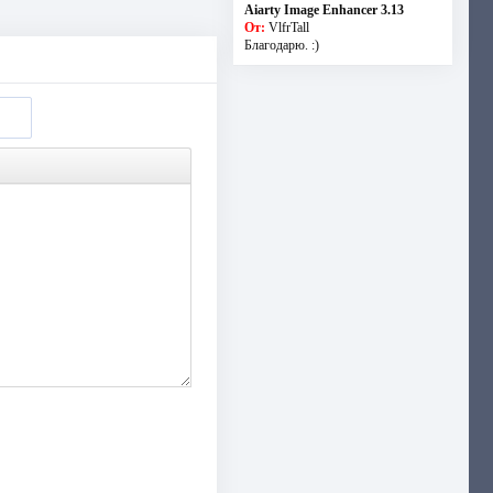
Aiarty Image Enhancer 3.13
От:
VlfrTall
Благодарю. :)