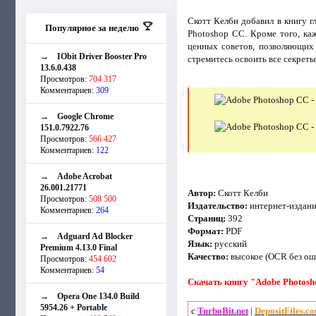
Скотт Келби добавил в книгу г
Популярное за неделю
Photoshop CC. Кроме того, каж
ценных советов, позволяющих 
→
IObit Driver Booster Pro
стремитесь освоить все секреты
13.6.0.438
Просмотров:
704 317
Комментариев:
309
→
Google Chrome
151.0.7922.76
Просмотров:
566 427
Комментариев:
122
→
Adobe Acrobat
26.001.21771
Автор:
Скотт Келби
Просмотров:
508 500
Издательство:
интернет-издани
Комментариев:
264
Страниц:
392
Формат:
PDF
→
Adguard Ad Blocker
Язык:
русский
Premium 4.13.0 Final
Качество:
высокое (OCR без оши
Просмотров:
454 602
Комментариев:
54
Скачать книгу "Adobe Photosh
→
Opera One 134.0 Build
5954.26 + Portable
с
TurboBit.net
|
DepositFiles.c