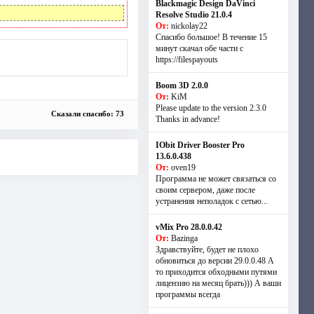
Blackmagic Design DaVinci
Resolve Studio 21.0.4
От:
nickolay22
Спасибо большое! В течение 15
минут скачал обе части с
https://filespayouts
Boom 3D 2.0.0
От:
KiM
Please update to the version 2.3.0
Сказали спасибо: 73
Thanks in advance!
IObit Driver Booster Pro
13.6.0.438
От:
oven19
Программа не может связаться со
своим сервером, даже после
устранения неполадок с сетью...
vMix Pro 28.0.0.42
От:
Bazinga
Здравствуйте, будет не плохо
обновиться до версии 29.0.0.48 А
то приходится обходными путями
лицензию на месяц брать))) А ваши
программы всегда