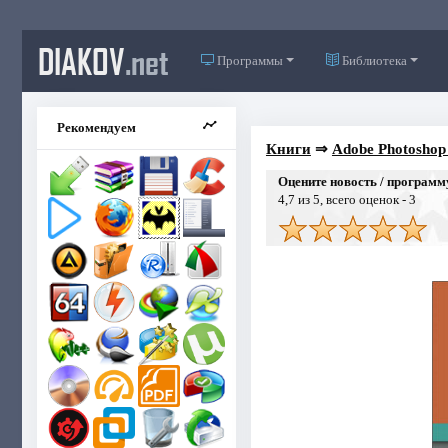
DIAKOV
.net
Программы
Библиотека
Рекомендуем
Книги
⇒
Adobe Photoshop
Оцените новость / программ
4,7
из 5, всего оценок -
3