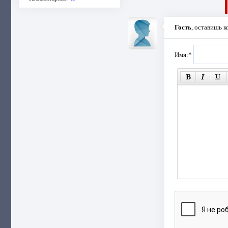
Гость
, оставишь 
Имя:
*